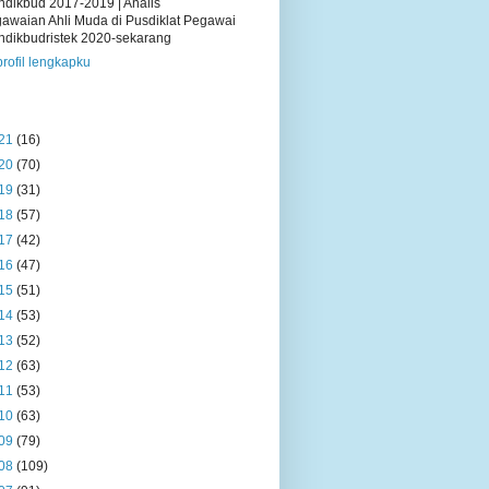
dikbud 2017-2019 | Analis
awaian Ahli Muda di Pusdiklat Pegawai
dikbudristek 2020-sekarang
profil lengkapku
21
(16)
20
(70)
19
(31)
18
(57)
17
(42)
16
(47)
15
(51)
14
(53)
13
(52)
12
(63)
11
(53)
10
(63)
09
(79)
08
(109)