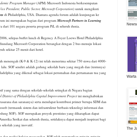
demic Program Manager
(APM) Microsoft Indonesia berkesempatan
ice President, Public Sector, Microsoft Corporation
) untuk mengikuti
rum
di Philadelphia, USA. Diantara agenda forum adalah kunjungan ke
orum ini merupakan bagian dari program
Microsoft Partners in Learning
News
ra dari 101 negara peserta program PiL di seluruh dunia.
006, selepas buffet lunch di Regency A Foyer Loews Hotel Philadelphia
 diundang Microsoft Corporation berangkat dengan 2 bus menuju lokasi
h sekitar 25 menit dari hotel.
h menengah (K-9 & K-12) ini telah menerima sekitar 750 siswa dari 4000-
 lalu. SOF sendiri adalah gedung sekolah baru yang megah dan (tentunya)
hiladelphia yang dikenal sebagai lokasi perumahan dan pertamanan tua yang
Warta
f yang sama dengan sekolah-sekolah setingkat di Negara bagian
l District of Philadelphia Capital Improvement Project
ini menghabiskan
asarana dan sarananya) serta mendapat kontribusi primer berupa SDM dan
ft (termasuk sistem dan infrastruktur berbasis teknologi informasi dan
gedung SOF). SOF merupakan proyek prestisius yang diharapkan dapat
erika Serikat dan seluruh dunia, setidaknya dapat menjadi inspirasi bagi
sekolah yang inovatif.
The J
an tradisi belajar masyarakat, SOF telah menetapkan prinsip-prinsip