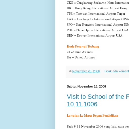
CKG = Cengkareng Soekarno-Hatta Internation
HK = Hong Kong International Airport Hon
TPE = Taoyuan International Airport Taipei
LAX = Los Angeles International Airport USA
SFO = San Francisco International Airport US
PHL = Philadelphia International Airport USA
DEN = Denver International Airport USA
Kode Pesawat Terbang
CI = China Airlines
UA = United Airlines
di
November 20, 2006
Tidak ada koment
Sabtu, November 18, 2006
Visit to School of the
10.11.1006
Lawatan ke Masa Depan P
endidikan
Pada 9-11 November 2006 yang lalu, saya be