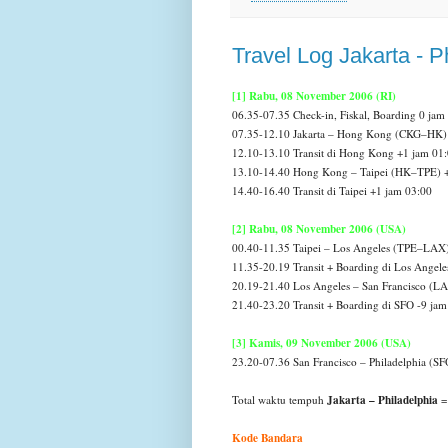
Travel Log Jakarta - P
[1] Rabu, 08 November 2006 (RI)
06.35-07.35 Check-in, Fiskal, Boarding 0 jam
07.35-12.10 Jakarta – Hong Kong (CKG–HK) 
12.10-13.10 Transit di Hong Kong +1 jam 01
13.10-14.40 Hong Kong – Taipei (HK–TPE) +
14.40-16.40 Transit di Taipei +1 jam 03:00
[2] Rabu, 08 November 2006 (USA)
00.40-11.35 Taipei – Los Angeles (TPE–LAX)
11.35-20.19 Transit + Boarding di Los Angele
20.19-21.40 Los Angeles – San Francisco (L
21.40-23.20 Transit + Boarding di SFO -9 jam
[3] Kamis, 09 November 2006 (USA)
23.20-07.36 San Francisco – Philadelphia (
Jakarta – Philadelphia
Total waktu tempuh
Kode Bandara