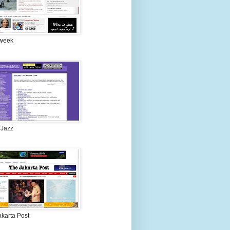
week
 Jazz
akarta Post