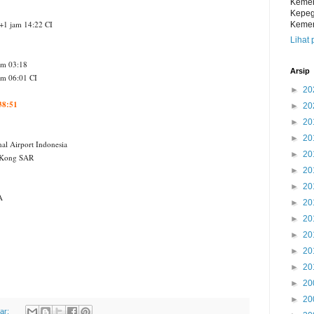
Kemen
Kepeg
+1 jam 14:22 CI
Kemen
Lihat 
jam 03:18
Arsip
am 06:01 CI
►
20
38:51
►
20
►
20
►
20
al Airport Indonesia
►
20
g Kong SAR
►
20
►
20
A
►
20
►
20
►
20
►
20
►
20
►
20
►
20
ar: