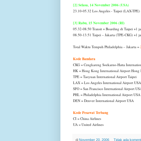
[2] Selasa, 14 November 2006 (USA)
23.10-05.32 Los Angeles - Taipei (LAX-TPE) 
[3] Rabu, 15 November 2006 (RI)
05.32-08.50 Transit + Boarding di Taipei +1 
08.50-13.51 Taipei – Jakarta (TPE-CKG) +1 j
Total Waktu Tempuh Philadelphia – Jakarta =
Kode Bandara
CKG = Cengkareng Soekarno-Hatta Internation
HK = Hong Kong International Airport Hon
TPE = Taoyuan International Airport Taipei
LAX = Los Angeles International Airport USA
SFO = San Francisco International Airport US
PHL = Philadelphia International Airport USA
DEN = Denver International Airport USA
Kode Pesawat Terbang
CI = China Airlines
UA = United Airlines
di
November 20, 2006
Tidak ada koment