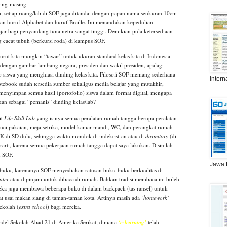
ing-masing.
a, setiap ruang/lab di SOF juga ditandai dengan papan nama seukuran 10cm
an huruf Alphabet dan huruf Braille. Ini menandakan kepedulian
jar bagi penyandang tuna netra sangat tinggi. Demikian pula ketersediaan
g cacat tubuh (berkursi roda) di kampus SOF.
ut kita mungkin “tawar” untuk ukuran standard kelas kita di Indonesia
 dengan gambar lambang negara, presiden dan wakil presiden, apalagi
 siswa yang menghiasi dinding kelas kita. Filosofi SOF memang sederhana
Intern
otebook sudah tersedia sumber sekaligus media belajar yang mutakhir,
menyimpan semua hasil (portofolio) siswa dalam format digital, mengapa
an sebagai “pemanis” dinding kelas/lab?
it
Life Skill Lab
yang isinya semua peralatan rumah tangga berupa peralatan
n cuci pakaian, meja setrika, model kamar mandi, WC, dan perangkat rumah
PKK di SD dulu, sehingga waktu mondok di indekost-an atau di
dormitory
(di
erarti, karena semua pekerjaan rumah tangga dapat saya lakukan. Disinilah
n SOF.
Jawa 
 buku, karenanya SOF menyediakan ratusan buku-buku berkualitas di
nter
atau dipinjam untuk dibaca di rumah. Bahkan tradisi membaca ini boleh
reka juga membawa beberapa buku di dalam backpack (tas ransel) untuk
saat usai makan siang di taman-taman kota. Artinya masih ada ‘
homework’
ekolah (
extra school
) bagi mereka.
del Sekolah Abad 21 di Amerika Serikat, dimana
‘e-learning’
telah