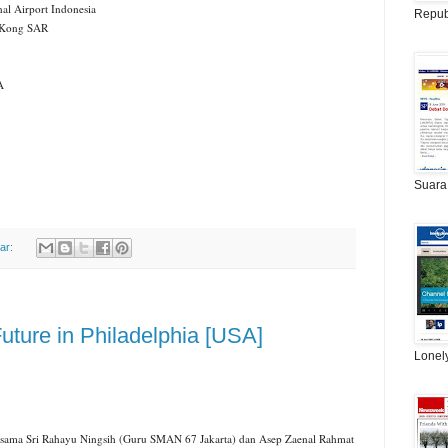
al Airport Indonesia
Repub
g Kong SAR
A
Suara
ar:
 Future in Philadelphia [USA]
Lonel
rsama Sri Rahayu Ningsih (Guru SMAN 67 Jakarta) dan Asep Zaenal Rahmat