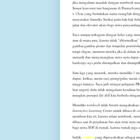
jika mengalami masalah dengan notebook mas
Sesuai konvensi tata bangunan di Pennsylvani
x 15cm yang bertuliskan nama ruang/lab deng
masyarakat Amerika Serikat pada hak-hak bela
jalan dan elevator akses bagi siswa penyandan
Saya sempat terkagum dengan kelas yang menur
atau di mana pun, karena tidak “diformalkan”
gambar-gambar poster dan tempelan portofolio
tetapi elegan, menurut mereka jika di dalam n
menarik dan menyenangkan siswa serta dapat 
hardcopy-nya perlu ditempelkan dan ditampilk
Satu lagi yang menarik, mereka memiliki 1 un
dapur, kulkas, mesin cuci piring/gelas, mesi
tangga lainnya. Saya jadi teringat pelajaran 
luar negeri) dulu tidak mengalami kesulitan b
mungkin persepsi
life skill
kita berbeda denga
Memiliki
notebook
tidak berarti mengabaikan
Interactive Learning Center
untuk dibaca di
ce
membuat kita iri, karena selain notebook, me
dibaca saat di perjalanan bus atau trem serta 
bagi siswa SOF di rumah, karena rumah juga s
Inilah
e-school
yang diproyeksikan sebagai mo