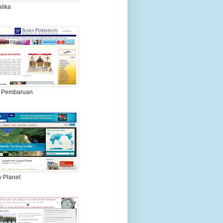
lika
 Pembaruan
y Planet