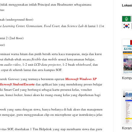
(tidak menggunakan istilah Principal atau Headmaster sebagaimana
Lokas
tas:
anah (underground floor)
ive Learning Center, Gymnasium, Food Court,
dan
Science Lab
di lantai 1 (1st
ntai 2 (2nd floor)
oor)
inasi warna hitam dan putih bersih serta kaca transparan, meja dan kursi
apat diubah-ubah secara
flexible
dan
mobile
sesuai kenyamanan belajar,
tem
audio-video
, 1-2 unit
LCD data projector
, 1-2 buah
whiteboard
, dan
ta cepat di seluruh lantai dan area kampus SOF.
Komp
 merek
Gateway
yang tentunya bersistem operasi
Microsoft Windows XP
icrosoft Student/Encarta
dan aplikasi lain yang mendukung proses belajar
iki Smart Card yang berfungsi sebagai kartu presensi kelas, voucher
kaan, kunci locker, kunci akses ke ruang-ruang kelas yang diperkenan bagi
ebook yang sama dengan siswa, hanya bedanya di hak akses dan manajemen
aat mengajar, guru menggunakan clip-on microphone agar instruksinya jelas
Koran
vitas SOF, disediakan 1 Tim Helpdesk yang siap membantu siswa dan guru