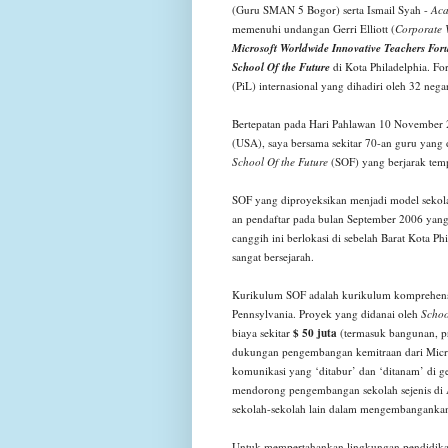
(Guru SMAN 5 Bogor) serta Ismail Syah -
Aca
memenuhi undangan Gerri Elliott (
Corporate V
Microsoft Worldwide Innovative Teachers Fo
School Of the Future
di Kota Philadelphia. F
(PiL) internasional yang dihadiri oleh 32 nega
Bertepatan pada Hari Pahlawan 10 November 2
(USA), saya bersama sekitar 70-an guru yang
School Of the Future
(SOF) yang berjarak tempu
SOF yang diproyeksikan menjadi model sekola
an pendaftar pada bulan September 2006 yang
canggih ini berlokasi di sebelah Barat Kota P
sangat bersejarah.
Kurikulum SOF adalah kurikulum komprehensi
Pennsylvania. Proyek yang didanai oleh
Schoo
$ 50 juta
biaya sekitar
(termasuk bangunan, pr
dukungan pengembangan kemitraan dari Microso
komunikasi yang ‘ditabur’ dan ‘ditanam’ di 
mendorong pengembangan sekolah sejenis di Am
sekolah-sekolah lain dalam mengembangankan 
Untuk mempertahankan lingkungan pendidikan d