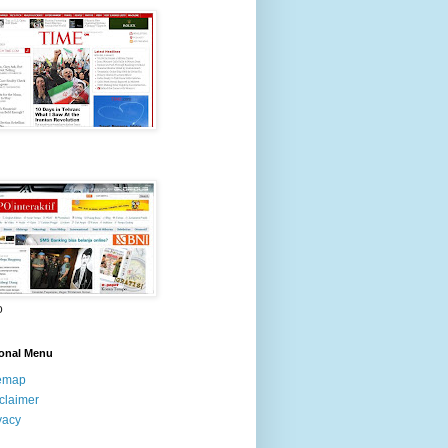
o
ional Menu
temap
claimer
vacy