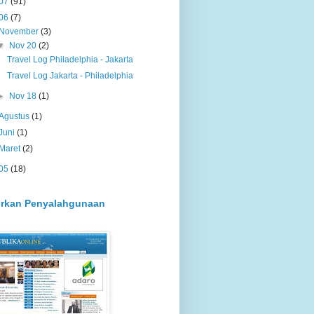
07
(91)
06
(7)
November
(3)
▼
Nov 20
(2)
Travel Log Philadelphia - Jakarta
Travel Log Jakarta - Philadelphia
►
Nov 18
(1)
Agustus
(1)
Juni
(1)
Maret
(2)
05
(18)
rkan Penyalahgunaan