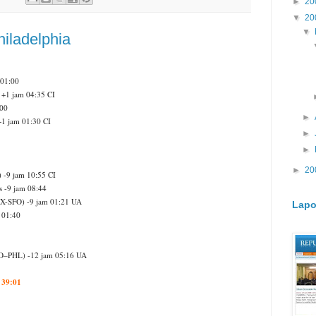
►
20
▼
20
▼
hiladelphia
 01:00
+1 jam 04:35 CI
:00
►
1 jam 01:30 CI
►
►
►
20
 -9 jam 10:55 CI
s -9 jam 08:44
AX-SFO) -9 jam 01:21 UA
Lapo
 01:40
SFO–PHL) -12 jam 05:16 UA
39:01
=