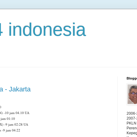
4 indonesia
Blogg
a - Jakarta
0
N) -10 jam 04.10 UA
2006-
 jam 01:10
2007-
PKLN 
X) -9 jam 02:28 UA
Peren
s -9 jam 04:22
Kepeg