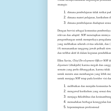
strategis:
dimana pembelajaran tidak terikat pa
dimana materi pelajaran, kurikulum d
dimana pembelajaran diadaptasi sesuai
Dengan bervisi sebagai komunitas pemberdaya
relevan dan adaptif. SOF menetapkan misinya 
pengembangan untuk memperkaya pengalaman p
yang melibatkan seluruh civitas sekolah, dan 
(4) menanamkan tanggung jawab pribadi siswa
dan terlibat aktif di dalam kegiatan pendidikan
Ellen Savitz,
Chief Development Officer
SOF de
digumuni
(ditakjubi) karena megah dan canggi
sesuatu yang perlu dibanggakan, karena tidak s
untuk meniru atau membangun yang lebih megah
untuk menjaga SOF tetap pada koridor visi dan
melibatkan dan menjalin komunitas be
mengawal kurikulum yang sesuai den
menjaga fleksibilitas dan kesinambun
memadukan berbagai keunggulan kuri
kepemimpinan professional