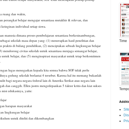
da ruang dan waktu,
an perangkat belajar mengajar senantiasa mutakhir & relevan, dan
 keinginan individual setiap siswa.
an manusia dimana proses pembelajaran senantiasa berkesinambungan,
sebagai sekolah masa depan yang: (1) menerapkan hasil penelitian dan
Time
raktis di bidang pendidikan, (2) menciptakan sebuah lingkungan belajar
(3) mendorong civitas sekolah untuk senantiasa menjaga semangat belajar,
 untuk belajar, dan (5) menginspirasi masyarakat untuk tetap berkomitmen
.
ngan lugas menegaskan kepada kita semua bahwa SOF tidak perlu
hnya gedung sekolah berlantai 4 tersebut. Karena hal itu memang bukanlah
ulit bagi negara-negara federal lain di Amerika Serikat atau negara lain
 dan canggih. Ellen justru mengedepankan 5 faktor kritis dan kiat sukses
Temp
 misi edukasinya, yaitu:
lajar
Addit
gan harapan masyarakat
Si
gan lingkungan belajar
Dis
kulum untuk diteliti dan dikembangkan
Pri