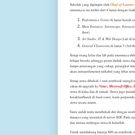
Sekolah yang dipimpin oleh
Chief of Learner
umumnya) ini terdiri dari 4 lantai dengan fasili
Performance Center
di lantai bawah t
Main Entrance, Streetscape, Interact
floor)
Art Studio, IT & Web Design
Lab di la
General Classrooms
di lantai 3 (3rd fl
Setiap ruang kelas dan lab pada umumnya didom
belajar beroda sehingga posisi duduk siswa d
lampu penerangan yang cukup, perangkat sis
akses intranet/internet nirkabel yang lebar ser
Setiap siswa dibekali 1 unit notebook mungil
(akan di-upgrade ke
Vista
),
Microsoft Office
,
M
siswa di kelas dan di rumah. Siswa juga memil
breakfast/lunch di food court, kartu perpusta
siswa secara sistem.
Guru sudah tentu membekali diri dengan not
datanya yang tersentral di server SOF. Pada s
dan merata terdengar siswa di kelas/lab.
Untuk mendukung kinerja 800-an notebook ci