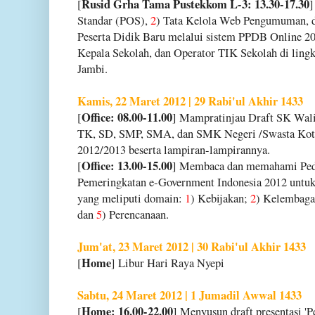
Rusid Grha Tama Pustekkom L-3: 13.30-17.30
[
]
Standar (POS),
2
) Tata Kelola Web Pengumuman, 
Peserta Didik Baru melalui sistem PPDB Online 2
Kepala Sekolah, dan Operator TIK Sekolah di ling
Jambi.
Kamis, 22 Maret 2012 | 29 Rabi'ul Akhir 1433
Office: 08.00-11.00
[
] Mampratinjau Draft SK Wali
TK, SD, SMP, SMA, dan SMK Negeri /Swasta Kota 
2012/2013 beserta lampiran-lampirannya.
Office: 13.00-15.00
[
] Membaca dan memahami Ped
Pemeringkatan e-Government Indonesia 2012 unt
yang meliputi domain:
1
) Kebijakan;
2
) Kelembag
dan
5
) Perencanaan.
Jum'at, 23 Maret 2012 | 30 Rabi'ul Akhir 1433
Home
[
] Libur Hari Raya Nyepi
Sabtu, 24 Maret 2012 | 1 Jumadil Awwal 1433
Home: 16.00-22.00
[
] Menyusun draft presentasi '