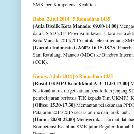
SMK
per-Kompetensi Keahlian.
Rabu, 2 Juli 2014 | 5 Ramadhan 1435
Aula Disdik Kota Manado: 09.00-14.00
[
] Mengaw
data US SD 2014 Provinsi Sulawesi Utara serta akt
Kota Manado 2014/2015 untuk seleksi jenjang SMP
Garuda Indonesia GA602: 16.15-18.25
[
] Penerb
Sam Ratulangi Manado (MDC) ke Bandara Interna
(CGK).
Kamis, 3 Juli 2014 | 6 Ramadhan 1435
Rusid UKMP3 Kemdikbud A-3: 11.00-12.00
[
] 
Nasional untuk target satuan pendidikan jenjang
pembelajaran berbasis TIK kepada Tim UKMP3
K
Office: 15.30-17.30
[
] Memantau pelaksanaan PPD
Pelajaran 2014/2015 secara online dan jarak jauh.
Home: 20.00-22.00
[
] Memverifikasi format datab
Kompetensi Keahlian SMK jalur Reguler, Ramah
Berprestasi.