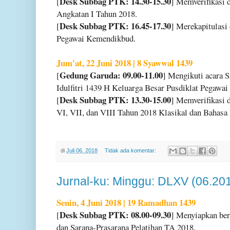
Desk Subbag PTK: 14.30-15.30
[
] Memverifikasi d
Angkatan I Tahun 2018.
Desk Subbag PTK: 16.45-17.30
[
] Merekapitulasi
Pegawai Kemendikbud.
Jum'at, 22 Juni 2018 | 8 Syawwal 1439
Gedung Garuda: 09.00-11.00
[
] Mengikuti acara S
Idulfitri 1439 H Keluarga Besar Pusdiklat Pegawa
Desk Subbag PTK: 13.30-15.00
[
] Memverifikasi 
VI, VII, dan VIII Tahun 2018 Klasikal dan Bahasa
di
Juli 06, 2018
Tidak ada komentar:
Jurnal-ku: Minggu: DLXV (06.20
Senin, 4 Juni 2018 | 19 Ramadhan 1439
Desk Subbag PTK: 08.00-09.30
[
] Menyiapkan ber
dan Sarana-Prasarana Pelatihan TA 2018.