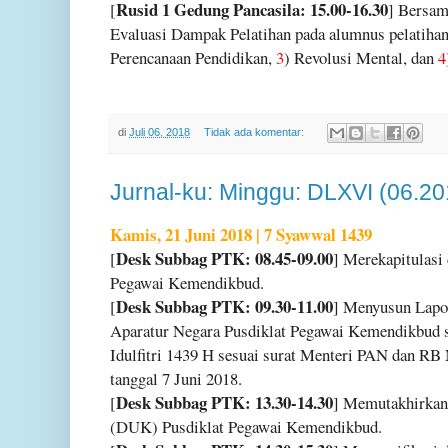
Rusid 1 Gedung Pancasila: 15.00-16.30
[
] Bersa
Evaluasi Dampak Pelatihan pada alumnus pelatiha
Perencanaan Pendidikan,
3
) Revolusi Mental, dan
4
di
Juli 06, 2018
Tidak ada komentar:
Jurnal-ku: Minggu: DLXVI (06.20
Kamis, 21 Juni 2018 | 7 Syawwal 1439
Desk Subbag PTK: 08.45-09.00
[
] Merekapitulasi
Pegawai Kemendikbud.
Desk Subbag PTK: 09.30-11.00
[
] Menyusun Lapo
Aparatur Negara Pusdiklat Pegawai Kemendikbud 
Idulfitri 1439 H sesuai surat Menteri PAN dan 
tanggal 7 Juni 2018.
Desk Subbag PTK: 13.30-14.30
[
] Memutakhirkan
(DUK) Pusdiklat Pegawai Kemendikbud.