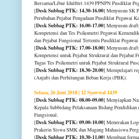
Bersama/Libur Idulfitri 1439 PPNPN Pusdiklat P
Desk Subbag PTK: 14.30-16.00
[
] Menyusun SK P
Perubahan Pejabat Pengadaan Pusdiklat Pegawai 
Desk Subbag PTK: 16.00-17.00
[
] Menyusun draf
Kompetensi dan Tes Psikometri Pegawai Kemendik
dan Pejabat Fungsional Tertentu Pusdiklat Pegawa
Desk Subbag PTK: 17.00-18.00
[
] Menyusun draf
Kompetensi untuk Pejabat Struktural dan Pejabat F
Tugas Tes Psikometri untuk Pejabat Struktural Pu
Desk Subbag PTK: 18.30-20.00
[
] Mempelajari reg
(Anjab) dan Perhitungan Beban Kerja (PBK).
Selasa, 26 Juni 2018 | 12 Syawwal 1439
Desk Subbag PTK: 08.00-09.00
[
] Menyiapkan Nas
Kepala Subbidang Pelaksanaan Bidang Pendidikan d
Fungsional.
Desk Subbag PTK: 09.00-10.00
[
] Menerakan Logo
Prakerin Siswa SMK dan Magang Mahasiswa Perg
Desk Subbag PTK: 10.30-11.00
[
] Membuat forma