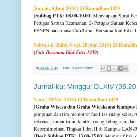
Jum'at, 8 Juni 2018 | 23 Ramadhan 1439
Subbag PTK: 08.00-10.00
[
] Menyiapkan Surat Pe
Petugas Satuan Keamanan,
2
) Petugas Satuan Kebe
PPNPN pada masa Cuti/Libur Bersama Idul Fitri 1
Sabtu s.d. Rabu, 9 s.d. 20 Juni 2018 | 24 Ramad
[
Cuti Bersama Idul Fitri 1439
]
di
Juli 06, 2018
Tidak ada komentar:
Jurnal-ku: Minggu: DLXIV (05.20
Senin, 28 Mei 2018 | 12 Ramadhan 1439
Graha Wisesa dan Graha Wicaksana Kampus L
[
pimpinan dan tim memotret fasilitas ruang kelas, ru
rekreasi, kamar tidur, kantin, ruang kebugaran, dan
Kepemimpinan Tingkat I dan II di Kampus LAN-RI
Desk Subbag PTK: 13.00-15.00
[
] Memverifikasi 