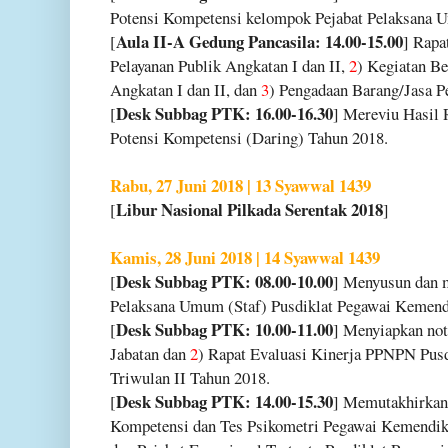
Potensi Kompetensi kelompok Pejabat Pelaksana 
Aula II-A Gedung Pancasila: 14.00-15.00
[
] Rapa
Pelayanan Publik Angkatan I dan II,
2
) Kegiatan B
Angkatan I dan II, dan
3
) Pengadaan Barang/Jasa P
Desk Subbag PTK: 16.00-16.30
[
] Mereviu Hasil 
Potensi Kompetensi (Daring) Tahun 2018.
Rabu, 27 Juni 2018 | 13 Syawwal 1439
Libur Nasional Pilkada Serentak 2018
[
]
Kamis, 28 Juni 2018 | 14 Syawwal 1439
Desk Subbag PTK: 08.00-10.00
[
] Menyusun dan m
Pelaksana Umum (Staf) Pusdiklat Pegawai Kemend
Desk Subbag PTK: 10.00-11.00
[
] Menyiapkan not
Jabatan dan
2
) Rapat Evaluasi Kinerja PPNPN Pus
Triwulan II Tahun 2018.
Desk Subbag PTK: 14.00-15.30
[
] Memutakhirkan
Kompetensi dan Tes Psikometri Pegawai Kemendik