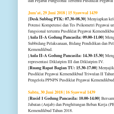
dan Pejabat Fungsional Tertentu Pusdiklat Pegawa
Jum'at, 29 Juni 2018 | 15 Syawwal 1439
Desk Subbag PTK: 07.30-08.30
[
] Menyiapkan ke
Potensi Kompetensi dan Tes Psikometri Pegawai unt
fungsional tertentu Pusdiklat Pegawai Kemendikbu
Aula II-A Gedung Pancasila: 09.00-11.00
[
] Meng
Subbidang Pelaksanaan, Bidang Pendidikan dan Pel
Kemendikbud.
Aula II-A Gedung Pancasila: 14.30-15.30
[
] Meng
representasi Diklatpim III dan Diklatpim IV.
Ruang Rapat Bagian TU: 15.30-17.00
[
] Menyaji
Pusdiklat Pegawai Kemendikbud Triwulan II Tahu
Pengelola PPNPN Pusdiklat Pegawai Kemendikbud
Sabtu, 30 Juni 2018 | 16 Syawwal 1439
Rusid 1 Gedung Pancasila: 10.00-14.00
[
] Bersam
Jabatan (Anjab) dan Penghitungan Beban Kerja (P
Kemendikbud Tahun 2018.