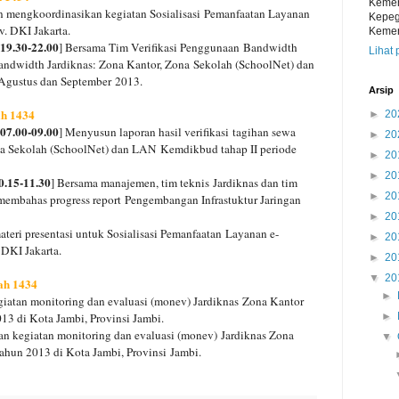
Kemen
 mengkoordinasikan kegiatan Sosialisasi
Pemanfaatan Layanan
Kepeg
v. DKI Jakarta.
Kemen
 19.30-22.00
] Bersama Tim Verifikasi Penggunaan
Bandwidth
Lihat 
bandwidth Jardiknas: Zona Kantor, Zona
Sekolah (SchoolNet) dan
 Agustus dan September
2013.
Arsip
ah 1434
►
20
 07.00-09.00
] Menyusun laporan hasil verifikasi
tagihan sewa
►
20
na Sekolah (SchoolNet) dan LAN
Kemdikbud tahap II periode
►
20
►
20
0.15-11.30
] Bersama manajemen, tim teknis
Jardiknas dan tim
►
20
membahas progress report
Pengembangan Infrastuktur Jaringan
►
20
teri presentasi untuk Sosialisasi Pemanfaatan
Layanan e-
►
20
 DKI Jakarta.
►
20
▼
20
jah 1434
►
iatan monitoring dan evaluasi (monev) Jardiknas
Zona Kantor
13 di Kota Jambi, Provinsi Jambi.
►
an kegiatan monitoring dan evaluasi (monev)
Jardiknas Zona
▼
ahun 2013 di Kota Jambi, Provinsi
Jambi.