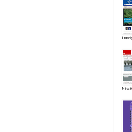
Lonel
News