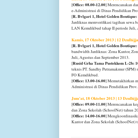
Office: 08.00-12.00
[
] Merencanakan dan
e-Administrasi di Dinas Pendidikan Pro
R. Bvlgari 1, Hotel Golden Boutique:
[
Jardiknas memverifikasi tagihan sewa 
LAN Kemdikbud tahap II periode Juli,
Kamis, 17 Oktober 2013 | 12 Dzulhijj
R. Bvlgari 1, Hotel Golden Boutique:
[
bandwidth Jardiknas: Zona Kantor, Zo
Juli, Agustus dan September 2013.
Rusid Grha Tama Pustekkom L-2b: 1
[
teknis PT. Sandhy Putramakmur (SPM) 
FO Kemdikbud.
Office: 13.00-16.00
[
] Memutakhirkan ma
Administrasi di Dinas Pendidikan Prov.
Jum'at, 18 Oktober 2013 | 13 Dzulhij
Office: 09.00-11.00
[
] Merencanakan keg
dan Zona Sekolah (SchoolNet) tahun 20
Office: 14.00-16.00
[
] Mengkoordinasik
Kantor dan Zona Sekolah (SchoolNet) t