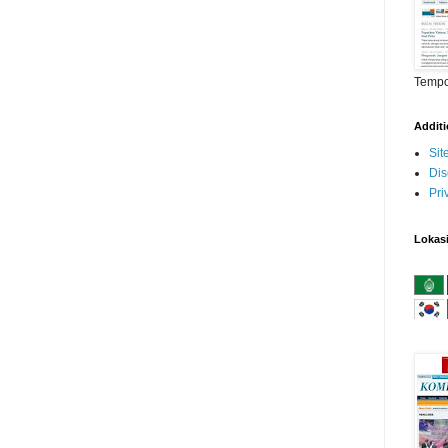
Temp
Addit
Si
Dis
Pri
Lokas