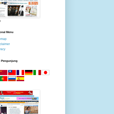
o
ional Menu
temap
claimer
vacy
i Pengunjung