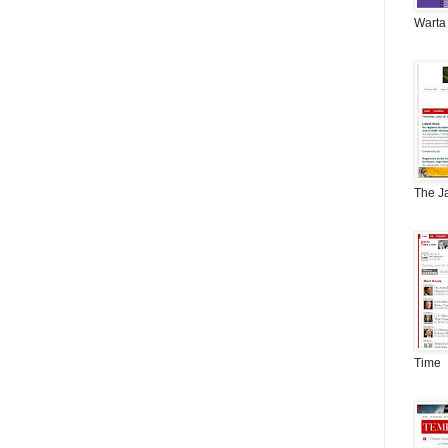
Warta
The J
Time