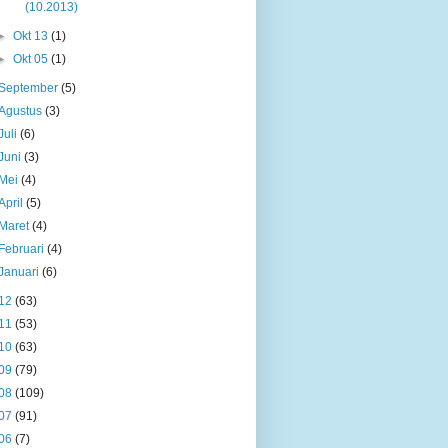
(10.2013)
►
Okt 13
(1)
►
Okt 05
(1)
September
(5)
Agustus
(3)
Juli
(6)
Juni
(3)
Mei
(4)
April
(5)
Maret
(4)
Februari
(4)
Januari
(6)
12
(63)
11
(53)
10
(63)
09
(79)
08
(109)
07
(91)
06
(7)