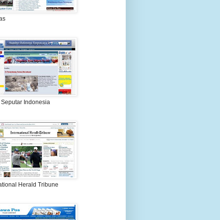
as
 Seputar Indonesia
ational Herald Tribune