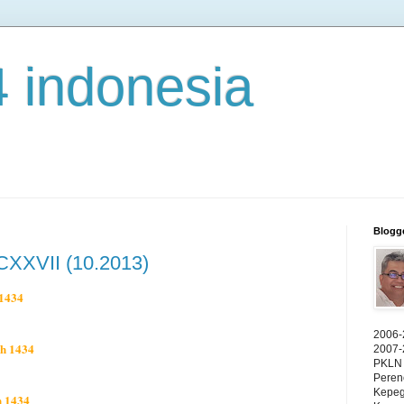
4 indonesia
Blogg
CXXVII (10.2013)
 1434
2006-
ah 1434
2007-
PKLN 
Peren
Kepeg
h 1434