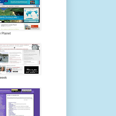
y Planet
week