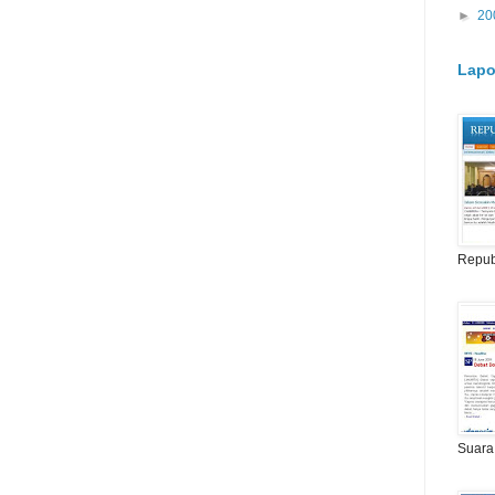
►
20
Lapo
Repub
Suara