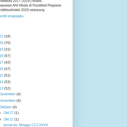
dikbud 2017-2019 | Analis
awaian Ahli Muda di Pusdiklat Pegawai
dikbudristek 2020-sekarang
profil lengkapku
21
(16)
20
(70)
19
(31)
18
(57)
17
(42)
16
(47)
15
(51)
14
(53)
13
(52)
Desember
(4)
November
(4)
Oktober
(4)
►
Okt 27
(1)
▼
Okt 21
(1)
Jurnal-ku: Minggu CCCXXVII