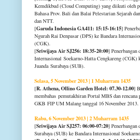
Kemdikbud (Cloud Computing) yang diikuti oleh 
Bahasa Prov. Bali dan Balai Pelestarian Sejarah da
dan NTT.
Garuda Indonesia GA411: 15:15-16:15
[
] Penerb
Ngurah Rai Denpasar (DPS) ke Bandara Internasi
(CGK).
Sriwijaya Air SJ256: 18:35-20:00
[
] Penerbangan 
Internasional
Soekarno-Hatta Cengkareng (CGK) k
Juanda
Surabaya (SUB).
Selasa, 5 November 2013 | 1 Muharram 1435
R. Athena, Ollino Garden Hotel: 07.30-12.00
[
] 
membahas
pemutakhiran Portal MBS dan rencan
GKB
FIP UM Malang tanggal 16 November 2013.
Rabu, 6 November 2013 | 2 Muharram 1435
Sriwijaya Air SJ257: 06:00-07:20
[
] Penerbangan 
Surabaya (SUB) ke Bandara Internasional Soekarn