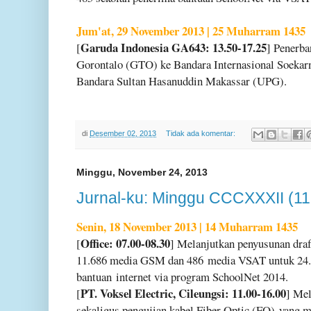
Jum'at, 29 November 2013 | 25 Muharram 1435
Garuda Indonesia GA643: 13.50-17.25
[
] Penerba
Gorontalo (GTO) ke Bandara Internasional Soeka
Bandara Sultan Hasanuddin Makassar (UPG).
di
Desember 02, 2013
Tidak ada komentar:
Minggu, November 24, 2013
Jurnal-ku: Minggu CCCXXXII (11
Senin, 18 November 2013 | 14 Muharram 1435
Office: 07.00-08.30
[
] Melanjutkan penyusunan dra
11.686 media GSM dan 486
media VSAT untuk 24.
bantuan
internet via program SchoolNet 2014.
PT. Voksel Electric, Cileungsi: 11.00-16.00
[
] Me
sekaligus pengujian kabel Fiber Optic (FO)
yang m