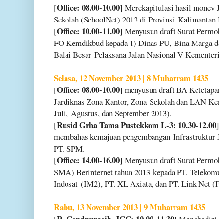
Office: 08.00-10.00
[
] Merekapitulasi hasil monev
Sekolah (SchoolNet) 2013 di Provinsi
Kalimantan 
Office: 10.00-11.00
[
] Menyusun draft Surat Permo
FO Kemdikbud kepada 1) Dinas PU,
Bina Marga da
Balai Besar
Pelaksana Jalan Nasional V Kementer
Selasa, 12 November 2013 | 8 Muharram 1435
Office: 08.00-10.00
[
] menyusun draft BA Ketetap
Jardiknas Zona Kantor, Zona
Sekolah dan LAN Kem
Juli,
Agustus, dan September 2013).
Rusid Grha Tama Pustekkom L-3: 10.30-12.00
[
membahas kemajuan pengembangan
Infrastruktur
PT. SPM.
Office: 14.00-16.00
[
] Menyusun draft Surat Perm
SMA) Berinternet tahun 2013
kepada PT. Telekomu
Indosat
(IM2), PT. XL Axiata, dan PT. Link Net (F
Rabu, 13 November 2013 | 9 Muharram 1435
R. Cendrawasih, JCC: 10.00-11.30
[
] Menghadir