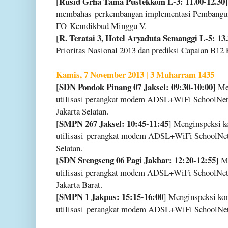
Rusid Grha Tama Pustekkom L-3: 11.00-12.30
[
membahas
perkembangan implementasi Pembanguna
FO
Kemdikbud Minggu V.
R. Teratai 3, Hotel Aryaduta Semanggi L-5: 13.
[
Prioritas Nasional 2013 dan prediksi Capaian B12 
Kamis, 7 November 2013 | 3 Muharram 1435
SDN Pondok Pinang 07 Jaksel: 09:30-10:00
[
] Me
utilisasi perangkat modem ADSL+WiFi SchoolNe
Jakarta Selatan.
SMPN 267 Jaksel: 10:45-11:45
[
] Menginspeksi ko
utilisasi
perangkat modem ADSL+WiFi SchoolNet 
Selatan.
SDN Srengseng 06 Pagi Jakbar: 12:20-12:55
[
] M
utilisasi perangkat modem ADSL+WiFi SchoolNe
Jakarta Barat.
SMPN 1 Jakpus: 15:15-16:00
[
] Menginspeksi kon
utilisasi
perangkat modem ADSL+WiFi SchoolNet 