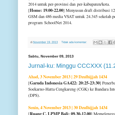
2014 untuk per-provinsi dan
per-kabupaten/kota.
Home: 19.00-22.00
[
] Menyusun draft distribusi 1
GSM dan 486 media VSAT untuk
24.345 sekolah p
program
SchoolNet 2014.
di
November 19, 2013
Tidak ada komentar:
Sabtu, November 09, 2013
Jurnal-ku: Minggu CCCXXX (11.
Ahad, 3 November 2013 | 29 Dzulhijjah 1434
Garuda Indonesia GA422: 20:25-23:30
[
] Penerb
Soekarno-Hatta Cengkareng (CGK) ke Bandara Int
(DPS).
Senin, 4 November 2013 | 30 Dzulhijjah 1434
Ruang C, LPMP Bali: 09.30-12.00
[
] Menyelengg