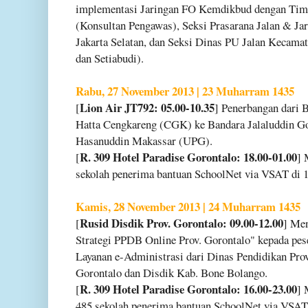
implementasi Jaringan FO Kemdikbud dengan Tim
(Konsultan Pengawas), Seksi Prasarana Jalan & Jar
Jakarta Selatan, dan Seksi Dinas PU Jalan Kecama
dan Setiabudi).
Rabu, 27 November 2013 | 23 Muharram 1435
Lion Air JT792: 05.00-10.35
[
] Penerbangan dari 
Hatta Cengkareng (CGK) ke Bandara Jalaluddin Go
Hasanuddin Makassar (UPG).
R. 309 Hotel Paradise Gorontalo: 18.00-01.00
[
] 
sekolah penerima bantuan SchoolNet via VSAT di 1
Kamis, 28 November 2013 | 24 Muharram 1435
Rusid Disdik Prov. Gorontalo: 09.00-12.00
[
] Men
Strategi PPDB Online Prov. Gorontalo" kepada pes
Layanan e-Administrasi dari Dinas Pendidikan Pro
Gorontalo dan Disdik Kab. Bone Bolango.
R. 309 Hotel Paradise Gorontalo: 16.00-23.00
[
] 
485 sekolah penerima bantuan SchoolNet via VSAT 