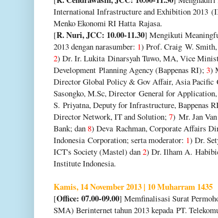
International Infrastructure and Exhibition 2013
(I
Menko Ekonomi RI Hatta
Rajasa.
R. Nuri, JCC: 10.00-11.30
[
] Mengikuti Meaningf
2013 dengan narasumber:
1
) Prof. Craig
W. Smith,
2
) Dr. Ir. Lukita
Dinarsyah Tuwo, MA, Vice Minist
Development
Planning Agency (Bappenas RI);
3
) 
Director Global Policy & Gov Affair, Asia Pacific
Sasongko, M.Sc, Director
General for Applicatio
S.
Priyatna, Deputy for Infrastructure, Bappenas R
Director Network, IT and Solution;
7
)
Mr. Jan Van
Bank; dan
8
) Deva
Rachman, Corporate Affairs Dire
Indonesia
Corporation; serta moderator:
1
) Dr. Se
ICT's Society (Mastel) dan
2
) Dr. Ilham A.
Habibi
Institute Indonesia.
Kamis, 14 November 2013 | 10 Muharram 1435
Office: 07.00-09.00
[
] Memfinalisasi Surat Permo
SMA) Berinternet tahun 2013 kepada
PT. Telekomu