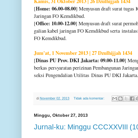
Kamis, 31 Oktober 2013 | 26 Dzulhijjah 1434
Home: 06.00-08.00
[
] Menyusun draft surat tugas
Jaringan FO Kemdikbud.
Office: 10.00-12.00
[
] Menyusun draft surat permo
galian kabel jaringan FO Kemdikbud serta
instalas
FO Kemdikbud.
Jum'at, 1 November 2013 | 27 Dzulhijjah 1434
Dinas PU Prov. DKI Jakarta: 09.00-11.00
[
] Men
berkas persyaratan perizinan Pembangunan Jaring
seksi Pengendalian Utilitas
Dinas PU DKI Jakarta
di
November 02, 2013
Tidak ada komentar:
Minggu, Oktober 27, 2013
Jurnal-ku: Minggu CCCXXVIII (1