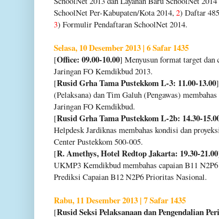
SchoolNet 2013 dan Layanan Baru SchoolNet 2014 
SchoolNet Per-Kabupaten/Kota 2014,
2
) Daftar 48
3
) Formulir Pendaftaran SchoolNet 2014.
Selasa, 10 Desember 2013 | 6 Safar 1435
Office: 09.00-10.00
[
] Menyusun format target dan 
Jaringan FO Kemdikbud 2013.
Rusid Grha Tama Pustekkom L-3: 11.00-13.00
[
(Pelaksana) dan Tim Galuh (Pengawas) membahas 
Jaringan FO Kemdikbud.
Rusid Grha Tama Pustekkom L-2b: 14.30-15.0
[
Helpdesk Jardiknas membahas kondisi dan proyeks
Center Pustekkom 500-005.
R. Amethys, Hotel Redtop Jakarta: 19.30-21.00
[
UKMP3 Kemdikbud membahas capaian B11 N2P6 Pr
Prediksi Capaian B12 N2P6 Prioritas Nasional.
Rabu, 11 Desember 2013 | 7 Safar 1435
Rusid Seksi Pelaksanaan dan Pengendalian Per
[