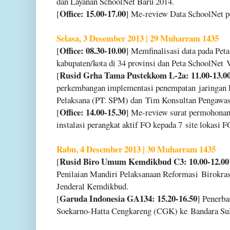
dan Layanan SchoolNet Baru 2014.
Office: 15.00-17.00
[
] Me-review Data SchoolNet 
Selasa, 3 Desember 2013 | 29 Muharram 1435
Office: 08.30-10.00
[
] Memfinalisasi data pada Pe
kabupaten/kota di 34 provinsi dan Peta SchoolNet
Rusid Grha Tama Pustekkom L-2a: 11.00-13.0
[
perkembangan implementasi penempatan
jaringan
Pelaksana (PT. SPM) dan
Tim Konsultan Pengawas
Office: 14.00-15.30
[
] Me-review surat permohona
instalasi perangkat aktif FO kepada 7
site lokasi
Rabu, 4 Desember 2013 | 30 Muharram 1435
Rusid Biro Umum Kemdikbud C3: 10.00-12.00
[
Penilaian Mandiri Pelaksanaan Reformasi
Birokras
Jenderal Kemdikbud.
Garuda Indonesia GA134: 15.20-16.50
[
] Penerb
Soekarno-Hatta Cengkareng (CGK) ke
Bandara Su