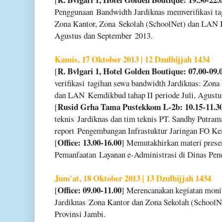
Penggunaan
Bandwidth Jardiknas memverifikasi ta
Zona Kantor, Zona
Sekolah (SchoolNet) dan LAN K
Agustus dan September
2013.
Kamis, 17 Oktober 2013 | 12 Dzulhijjah 1434
R. Bvlgari 1, Hotel Golden Boutique: 07.00-09.
[
verifikasi
tagihan sewa bandwidth Jardiknas: Zona
dan LAN
Kemdikbud tahap II periode Juli, Agust
Rusid Grha Tama Pustekkom L-2b: 10.15-11.3
[
teknis
Jardiknas dan tim teknis PT. Sandhy Putr
report
Pengembangan Infrastuktur Jaringan FO K
Office: 13.00-16.00
[
] Memutakhirkan materi presen
Pemanfaatan
Layanan e-Administrasi di Dinas Pend
Jum'at, 18 Oktober 2013 | 13 Dzulhijjah 1434
Office: 09.00-11.00
[
] Merencanakan kegiatan moni
Jardiknas
Zona Kantor dan Zona Sekolah (SchoolNe
Provinsi Jambi.