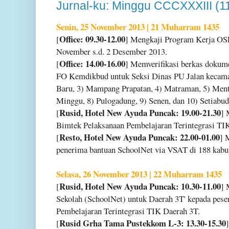
Jurnal-ku: Minggu CCCXXXIII (1
Senin, 25 November 2013 | 21 Muharram 1435
Office: 09.30-12.00
[
] Mengkaji Program Kerja OS
November s.d. 2 Desember 2013.
Office: 14.00-16.00
[
] Memverifikasi berkas dokum
FO Kemdikbud untuk Seksi Dinas PU Jalan kecamat
Baru, 3) Mampang Prapatan, 4) Matraman, 5) Mente
Minggu, 8) Pulogadung, 9) Senen, dan 10) Setiabud
Rusid, Hotel New Ayuda Puncak: 19.00-21.30
[
] 
Bimtek Pelaksanaan Pembelajaran Terintegrasi TI
Resto, Hotel New Ayuda Puncak: 22.00-01.00
[
] 
penerima bantuan SchoolNet via VSAT di 188 kabup
Selasa, 26 November 2013 | 22 Muharram 1435
Rusid, Hotel New Ayuda Puncak: 10.30-11.00
[
] 
Sekolah (SchoolNet) untuk Daerah 3T' kepada pese
Pembelajaran Terintegrasi TIK Daerah 3T.
Rusid Grha Tama Pustekkom L-3: 13.30-15.30
[