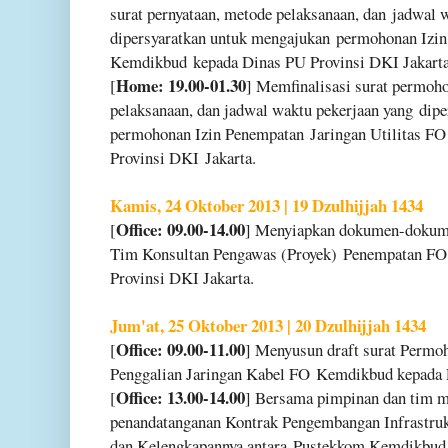
surat pernyataan, metode pelaksanaan, dan
jadwal w
dipersyaratkan untuk mengajukan
permohonan Izin
Kemdikbud
kepada Dinas PU Provinsi DKI Jakarta
Home: 19.00-01.30
[
] Memfinalisasi surat permoh
pelaksanaan, dan jadwal waktu pekerjaan yang
dipe
permohonan Izin Penempatan
Jaringan Utilitas F
Provinsi DKI
Jakarta.
Kamis, 24 Oktober 2013 | 19 Dzulhijjah 1434
Office: 09.00-14.00
[
] Menyiapkan dokumen-dokum
Tim Konsultan Pengawas (Proyek)
Penempatan FO
Provinsi DKI Jakarta.
Jum'at, 25 Oktober 2013 | 20 Dzulhijjah 1434
Office: 09.00-11.00
[
] Menyusun draft surat Perm
Penggalian Jaringan Kabel FO
Kemdikbud kepada P
Office: 13.00-14.00
[
] Bersama pimpinan dan tim 
penandatanganan Kontrak Pengembangan Infrastru
dan Kelengkapannya antara
Pustekkom Kemdikbud 