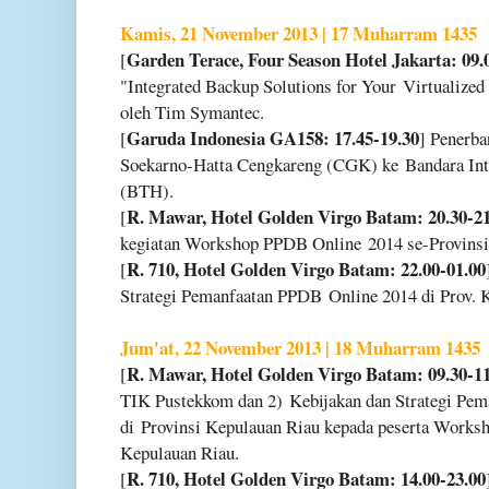
Kamis, 21 November 2013 | 17 Muharram 1435
Garden Terace, Four Season Hotel Jakarta: 09.
[
"Integrated Backup Solutions for Your
Virtualized
oleh Tim Symantec.
Garuda Indonesia GA158: 17.45-19.30
[
] Penerb
Soekarno-Hatta Cengkareng (CGK) ke
Bandara In
(BTH).
R. Mawar, Hotel Golden Virgo Batam: 20.30-21
[
kegiatan Workshop PPDB Online
2014 se-Provins
R. 710, Hotel Golden Virgo Batam: 22.00-01.00
[
Strategi Pemanfaatan PPDB
Online 2014 di Prov. 
Jum'at, 22 November 2013 | 18 Muharram 1435
R. Mawar, Hotel Golden Virgo Batam: 09.30-11
[
TIK Pustekkom dan 2)
Kebijakan dan Strategi Pe
di
Provinsi Kepulauan Riau kepada peserta Wor
Kepulauan Riau.
R. 710, Hotel Golden Virgo Batam: 14.00-23.00
[