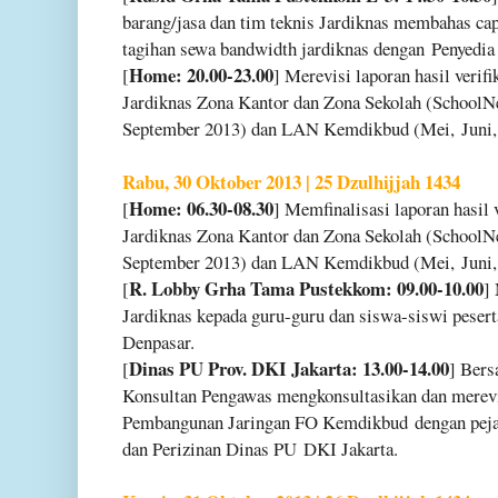
barang/jasa dan tim teknis Jardiknas membahas ca
tagihan sewa bandwidth jardiknas dengan
Penyedia 
Home: 20.00-23.00
[
] Merevisi laporan hasil verif
Jardiknas Zona Kantor dan Zona Sekolah (School
September 2013) dan LAN Kemdikbud (Mei,
Juni
Rabu, 30 Oktober 2013 | 25 Dzulhijjah 1434
Home: 06.30-08.30
[
] Memfinalisasi laporan hasil 
Jardiknas Zona Kantor dan Zona Sekolah (School
September 2013) dan LAN Kemdikbud (Mei,
Juni
R. Lobby Grha Tama Pustekkom: 09.00-10.00
[
]
Jardiknas kepada guru-guru dan siswa-siswi peser
Denpasar.
Dinas PU Prov. DKI Jakarta: 13.00-14.00
[
] Ber
Konsultan Pengawas mengkonsultasikan dan merev
Pembangunan Jaringan FO Kemdikbud
dengan peja
dan Perizinan Dinas PU
DKI Jakarta.