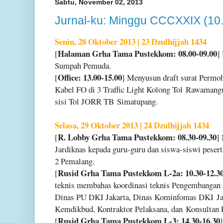
Sabtu, November 02, 2013
Jurnal-ku: Minggu CCCXXIX (10
Senin, 28 Oktober 2013 | 23 Dzulhijjah 1434
Halaman Grha Tama Pustekkom: 08.00-09.00
[
]
Sumpah Pemuda.
Office: 13.00-15.00
[
] Menyusun draft surat Perm
Kabel FO di 3 Traffic Light Kolong Tol
Rawamangun
sisi Tol JORR TB
Simatupang.
Selasa, 29 Oktober 2013 | 24 Dzulhijjah 1434
R. Lobby Grha Tama Pustekkom: 08.30-09.30
[
]
Jardiknas kepada guru-guru dan siswa-siswi peser
2 Pemalang.
Rusid Grha Tama Pustekkom L-2a: 10.30-12.3
[
teknis membahas koordinasi teknis Pengembangan
Dinas PU DKI Jakarta, Dinas Kominfomas DKI
J
Kemdikbud, Kontraktor Pelaksana, dan
Konsultan 
Rusid Grha Tama Pustekkom L-3: 14.30-16.30
[