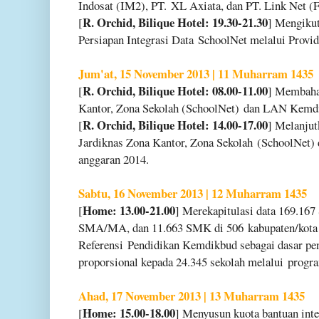
Indosat (IM2), PT.
XL Axiata, dan PT. Link Net (F
R. Orchid, Bilique Hotel: 19.30-21.30
[
] Mengiku
Persiapan Integrasi Data
SchoolNet melalui Provid
Jum'at, 15 November 2013 | 11 Muharram 1435
R. Orchid, Bilique Hotel: 08.00-11.00
[
] Membaha
Kantor, Zona Sekolah (SchoolNet)
dan LAN Kemdik
R. Orchid, Bilique Hotel: 14.00-17.00
[
] Melanju
Jardiknas Zona Kantor, Zona Sekolah
(SchoolNet)
anggaran 2014.
Sabtu, 16 November 2013 | 12 Muharram 1435
Home: 13.00-21.00
[
] Merekapitulasi data 169.16
SMA/MA, dan 11.663 SMK di 506
kabupaten/kota 
Referensi
Pendidikan Kemdikbud sebagai dasar pe
proporsional kepada 24.345 sekolah melalui
progra
Ahad, 17 November 2013 | 13 Muharram 1435
Home: 15.00-18.00
[
] Menyusun kuota bantuan int