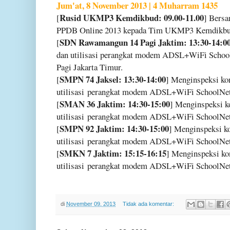
Jum'at, 8 November 2013 | 4 Muharram 1435
Rusid UKMP3 Kemdikbud: 09.00-11.00
[
] Bers
PPDB Online 2013 kepada Tim UKMP3 Kemdikbu
SDN Rawamangun 14 Pagi Jaktim: 13:30-14:0
[
dan utilisasi perangkat modem ADSL+WiFi Scho
Pagi Jakarta Timur.
SMPN 74 Jaksel: 13:30-14:00
[
] Menginspeksi kon
utilisasi
perangkat modem ADSL+WiFi SchoolNet 2
SMAN 36 Jaktim: 14:30-15:00
[
] Menginspeksi ko
utilisasi
perangkat modem ADSL+WiFi SchoolNet 
SMPN 92 Jaktim: 14:30-15:00
[
] Menginspeksi ko
utilisasi
perangkat modem ADSL+WiFi SchoolNet 
SMKN 7 Jaktim: 15:15-16:15
[
] Menginspeksi kon
utilisasi
perangkat modem ADSL+WiFi SchoolNet 
di
November 09, 2013
Tidak ada komentar: