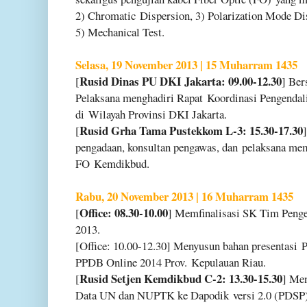
2) Chromatic
Dispersion, 3) Polarization Mode D
5) Mechanical Test.
Selasa, 19 November 2013 | 15 Muharram 1435
Rusid Dinas PU DKI Jakarta: 09.00-12.30
[
] Be
Pelaksana menghadiri Rapat
Koordinasi Pengendali
di
Wilayah Provinsi DKI Jakarta.
Rusid Grha Tama Pustekkom L-3: 15.30-17.30
[
pengadaan, konsultan pengawas, dan
pelaksana me
FO
Kemdikbud.
Rabu, 20 November 2013 | 16 Muharram 1435
Office: 08.30-10.00
[
] Memfinalisasi SK Tim Pen
2013.
[Office: 10.00-12.30] Menyusun bahan presentasi
P
PPDB Online 2014 Prov.
Kepulauan Riau.
Rusid Setjen Kemdikbud C-2: 13.30-15.30
[
] Me
Data UN dan NUPTK ke Dapodik
versi 2.0 (PDSP