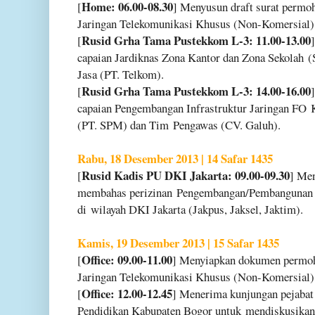
Home: 06.00-08.30
[
] Menyusun draft surat permo
Jaringan Telekomunikasi Khusus (Non-
Komersial)
Rusid Grha Tama Pustekkom L-3: 11.00-13.00
[
capaian Jardiknas Zona Kantor dan Zona Sekolah
(
Jasa (PT. Telkom).
Rusid Grha Tama Pustekkom L-3: 14.00-16.00
[
capaian Pengembangan Infrastruktur Jaringan FO
(PT. SPM) dan Tim
Pengawas (CV. Galuh).
Rabu, 18 Desember 2013 | 14 Safar 1435
Rusid Kadis PU DKI Jakarta: 09.00-09.30
[
] Me
membahas perizinan
Pengembangan/Pembangunan 
di
wilayah DKI Jakarta (Jakpus, Jaksel, Jaktim).
Kamis, 19 Desember 2013 | 15 Safar 1435
Office: 09.00-11.00
[
] Menyiapkan dokumen permo
Jaringan Telekomunikasi Khusus (Non-
Komersial)
Office: 12.00-12.45
[
] Menerima kunjungan pejaba
Pendidikan Kabupaten Bogor untuk
mendiskusikan