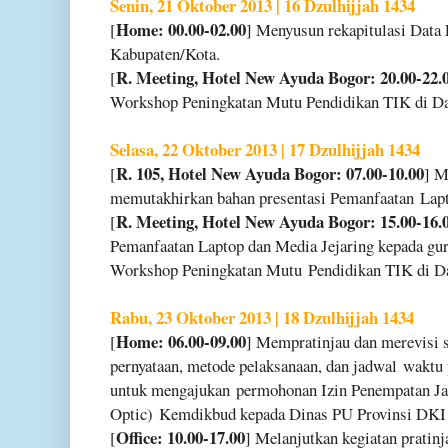
Senin, 21 Oktober 2013 | 16 Dzulhijjah 1434
Home: 00.00-02.00
[
] Menyusun rekapitulasi Dat
Kabupaten/Kota.
R. Meeting, Hotel New Ayuda Bogor: 20.00-22.
[
Workshop Peningkatan Mutu Pendidikan TIK di D
Selasa, 22 Oktober 2013 | 17 Dzulhijjah 1434
R. 105, Hotel New Ayuda Bogor: 07.00-10.00
[
] M
memutakhirkan bahan presentasi Pemanfaatan
Lapt
R. Meeting, Hotel New Ayuda Bogor: 15.00-16.
[
Pemanfaatan Laptop dan Media Jejaring kepada g
Workshop Peningkatan Mutu
Pendidikan TIK di D
Rabu, 23 Oktober 2013 | 18 Dzulhijjah 1434
Home: 06.00-09.00
[
] Mempratinjau dan merevisi 
pernyataan, metode pelaksanaan, dan jadwal
waktu 
untuk mengajukan
permohonan Izin Penempatan Jar
Optic)
Kemdikbud kepada Dinas PU Provinsi DKI 
Office: 10.00-17.00
[
] Melanjutkan kegiatan pratinj