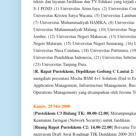
teknis dan layanan Jardiknas dan TV Edukasi yang terjad
S-1 PGSD: (1) Universitas Atma Jaya, (2) Universitas Cen
Universitas Kristen Satya Wacana, (5) Universitas Lambu
(7) Universitas Muhammadiyah HAMKA, (8) Universitas
Universitas Muhammadiyah Malang, (10) Universitas Neger
Jember, (12) Universitas Negeri Makassar, (13) Universita
Negeri Mataram, (15) Universitas Negeri Semarang, (16) U
Universitas Nusa Cendana, (18) Universitas Pattimura, (19
Universitas Pendidikan Indonesia, (21) Universitas Sebelas
(23) Universitas Tanjung Pura.
R. Rapat Pustekkom, Depdiknas Gedung C Lantai 2: 
[
mengikuti presentasi Mocha BSM 4+1 Solution (End to 
Application Management, Infrastructure Management, Bus
Operations Management) yang disampaikan oleh Jerome Toh
Kamis, 29 Mei 2008
Pustekkom C3 Bidang TK: 08.00-12.00
[
] Merampungkan
Keamanan Jaringan (Network Security) untuk Jardiknas.
Ruang Rapat Pustekkom C2: 14.00-22.00
[
] Bersama Ti
menyusun Draft Awal Roadmap TIK Depdiknas 2009-2013 d