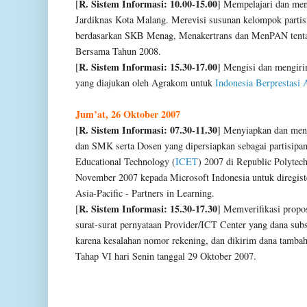
R. Sistem Informasi: 10.00-15.00
[
]
Mempelajari dan men
Jardiknas Kota Malang. Merevisi susunan kelompok partisi
berdasarkan SKB Menag, Menakertrans dan MenPAN tentan
Bersama Tahun 2008
.
R. Sistem Informasi: 15.30-17.00
[
]
Mengisi dan mengir
yang diajukan oleh Agrakom untuk
Indonesia Berprestasi
Jum’at, 26 Oktober 2007
R. Sistem Informasi: 07.30-11.30
[
]
Menyiapkan dan men
dan SMK
serta Dosen yang dipersiapkan sebagai partisipan
Educational Technology (
ICET
) 2007 di
Republic Polytech
November 2007 kepada Microsoft Indonesia untuk diregist
Asia-Pacific - Partners in Learning.
R. Sistem Informasi: 15.30-17.30
[
]
Memverifikasi propos
surat-surat pernyataan Provider/ICT Center yang dana subs
karena kesalahan nomor rekening, dan dikirim dana tamba
Tahap VI hari Senin tanggal 29 Oktober 2007.