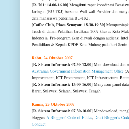
R. 701: 14.00-16.00
[
] Mengikuti rapat koordinasi Beasis
Jaringan
(BU-TKJ) bersama Wali-wali Provider dan menyus
data mahasiswa penerima BU-TKJ.
Coffee Club, Plaza Senayan: 18.30-19.30
[
] Mempersiapka
Teach di dalam Pelatihan Jardiknas 2007 khusus Kota Mal
Indonesia. Pra-program akan diawali dengan audiensi Inte
Pendidikan & Kepala KPDE Kota Malang pada hari Senin 
Rabu, 24 Oktober 2007
R. Sistem Informasi: 07.30-12.00
[
]
Men-download dan m
Australian Government Information Management Office
(AG
Improvement, ICT Procurement, ICT Infrastructure, Better
R. Sistem Informasi: 13.00-16.00
[
]
Menyusun panel data
Barat, Sulawesi Selatan, Sulawesi Tengah.
Kamis, 25 Oktober 2007
R. Sistem Informasi: 07.30-10.00
[
]
Mendownload
, meng
blogger:
A Bloggers' Code of Ethics
,
Draft Blogger's Cod
Conduct