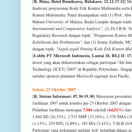
R. Bima, Hotel Bumikarsa, Bidakara: 12.12-17.12
[
] Me
finalisasi
penyusunan Kode Etik Konten Multimedia serta P
Konten Multimedia. Panel disampaikan oleh (1) Prof. Abu
Hukum University of Malaya, Kuala Lumpur dengan topik
International and Comparative Analysis"
, (2) Dr I.B.R. 
Regulatory Research dengan topik:
"Pengaturan Konten Mu
Kebebasan dan Pembatasan"
, dan (3) Sonny Zulhuda, MCL
dengan topik:
"Aspek-aspek Penting Kode Etik Konten Mul
Lobby PT Microsoft Indonesia, Lantai 18, BEJ II: 17
[
dosen yang akan diikutsertakan sebagai partisipan "4th Int
Technology (ICET) 2007" di
Republic Polytechnic
, Singa
melalui sponsor platinum Microsoft regional Asia Pacific.
Selasa, 23 Oktober 2007
R. Sistem Informasi: 07.30-19.30
[
]
Menyusun presentasi
Jardiknas 2007 untuk kondisi per-23 Oktober 2007 dengan 
7.584
64,51%
Pelatihan Jardiknas mencapai
sekolah (
) dari
1.844 SD (24,31%),
2.515
SMP (33,16%), 1.378
SMA
(1
(1,13%), 219
MTs
(2,89%), 183 MA (2,41%), 5 SLB (0,0
Partisipan yang terkumpul melalui web 'pelatihan.diknas.go