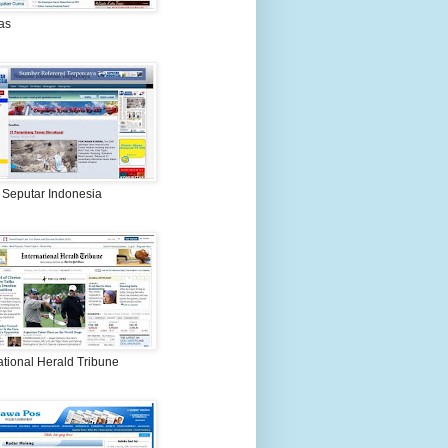
as
 Seputar Indonesia
ational Herald Tribune