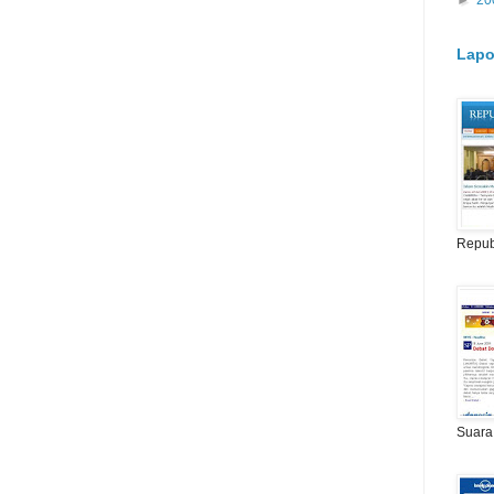
►
20
Lapo
Repub
Suara