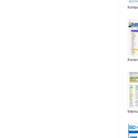
Komp
Koran
Intern