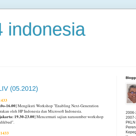
4 indonesia
Blogg
LIV (05.2012)
 1433
.0o-16.00
] Mengikuti Workshop "Enabling Next-Generation
rakan oleh HP Indonesia dan Microsoft Indonesia.
2006-
jakarta: 19.30-23.00
] Mencermati sajian narasumber workshop
2007-
mdikbud".
PKLN 
Peren
 1433
Kepeg