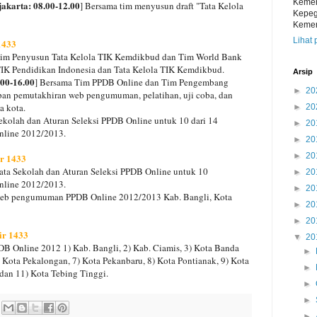
Kemen
jakarta: 08.00-12.00
] Bersama tim menyusun draft "Tata Kelola
Kepeg
Kemen
Lihat 
1433
Tim Penyusun Tata Kelola TIK Kemdikbud dan Tim World Bank
TIK Pendidikan Indonesia dan Tata Kelola TIK Kemdikbud.
Arsip
00-16.00
] Bersama Tim PPDB Online dan Tim Pengembang
►
20
an pemutakhiran web pengumuman, pelatihan, uji coba, dan
 kota.
►
20
kolah dan Aturan Seleksi PPDB Online untuk 10 dari 14
►
20
nline 2012/2013.
►
20
►
20
ir 1433
ta Sekolah dan Aturan Seleksi PPDB Online untuk 10
►
20
nline 2012/2013.
►
20
eb pengumuman PPDB Online 2012/2013 Kab. Bangli, Kota
►
20
►
20
ir 1433
▼
20
B Online 2012 1) Kab. Bangli, 2) Kab. Ciamis, 3) Kota Banda
►
 Kota Pekalongan, 7) Kota Pekanbaru, 8) Kota Pontianak, 9) Kota
►
dan 11) Kota Tebing Tinggi.
►
►
►