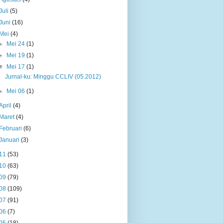
Juli
(5)
Juni
(16)
Mei
(4)
►
Mei 24
(1)
►
Mei 19
(1)
▼
Mei 17
(1)
Jurnal-ku: Minggu CCLIV (05.2012)
►
Mei 06
(1)
April
(4)
Maret
(4)
Februari
(6)
Januari
(3)
11
(53)
10
(63)
09
(79)
08
(109)
07
(91)
06
(7)