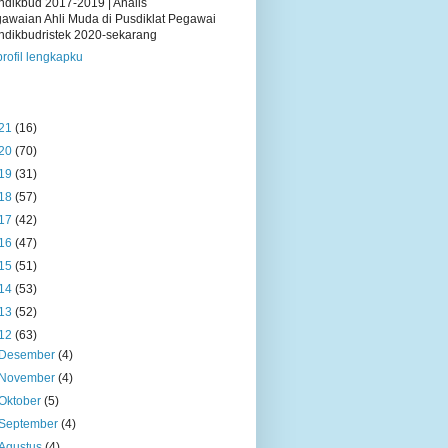
dikbud 2017-2019 | Analis
awaian Ahli Muda di Pusdiklat Pegawai
dikbudristek 2020-sekarang
profil lengkapku
21
(16)
20
(70)
19
(31)
18
(57)
17
(42)
16
(47)
15
(51)
14
(53)
13
(52)
12
(63)
Desember
(4)
November
(4)
Oktober
(5)
September
(4)
Agustus
(4)