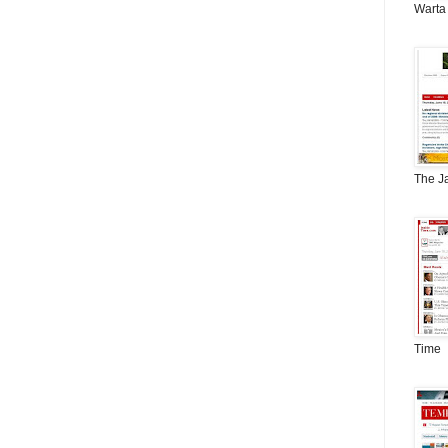
Warta
The J
Time