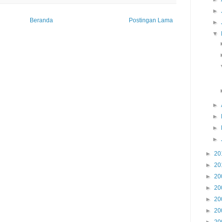
►
Beranda
Postingan Lama
►
▼
►
►
►
►
►
20
►
20
►
20
►
20
►
20
►
20