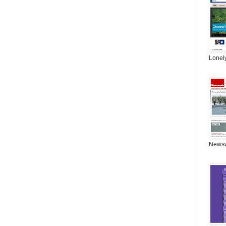
Lonel
News