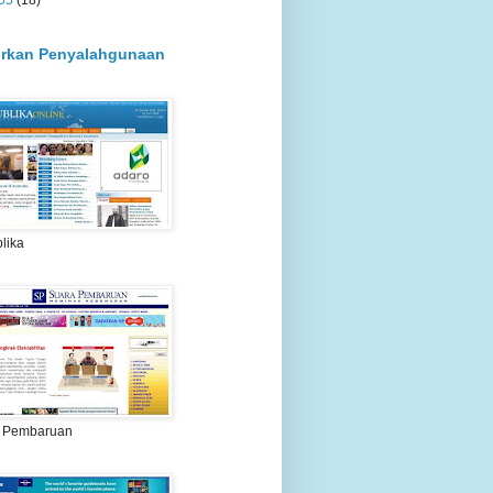
05
(18)
rkan Penyalahgunaan
lika
 Pembaruan