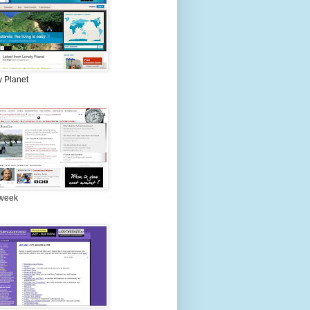
y Planet
week