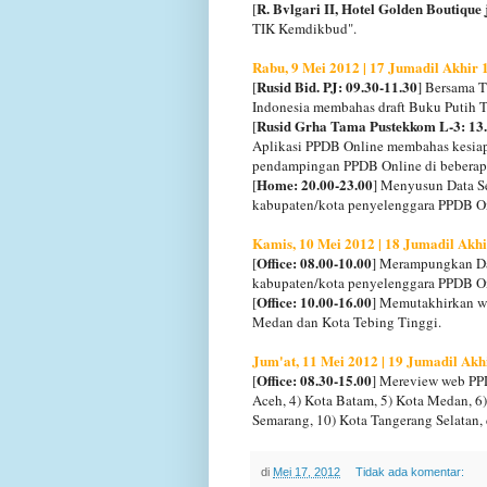
R. Bvlgari II, Hotel Golden Boutique 
[
TIK Kemdikbud".
Rabu, 9 Mei 2012 | 17 Jumadil Akhir 
Rusid Bid. PJ: 09.30-11.30
[
] Bersama 
Indonesia membahas draft Buku Putih 
Rusid Grha Tama Pustekkom L-3: 13.
[
Aplikasi PPDB Online membahas kesiap
pendampingan PPDB Online di beberapa
Home: 20.00-23.00
[
] Menyusun Data Se
kabupaten/kota penyelenggara PPDB O
Kamis, 10 Mei 2012 | 18 Jumadil Akh
Office: 08.00-10.00
[
] Merampungkan Da
kabupaten/kota penyelenggara PPDB O
Office: 10.00-16.00
[
] Memutakhirkan w
Medan dan Kota Tebing Tinggi.
Jum'at, 11 Mei 2012 | 19 Jumadil Akh
Office: 08.30-15.00
[
] Mereview web PPD
Aceh, 4) Kota Batam, 5) Kota Medan, 6)
Semarang, 10) Kota Tangerang Selatan, 
di
Mei 17, 2012
Tidak ada komentar: