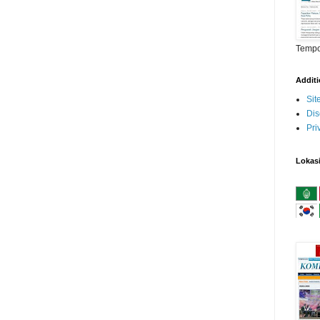
Temp
Addit
Si
Dis
Pri
Lokas