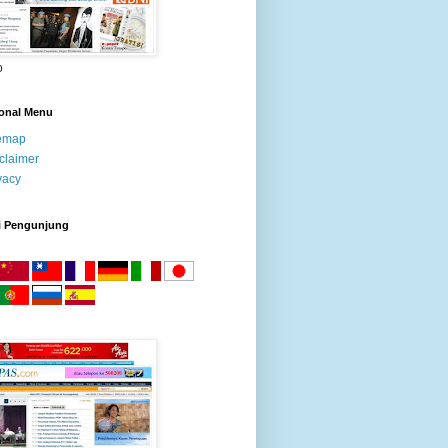
o
ional Menu
temap
claimer
vacy
i Pengunjung