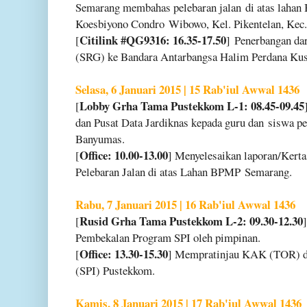
Semarang membahas pelebaran jalan
di atas laha
Koesbiyono Condro
Wibowo, Kel. Pikentelan, Kec
Citilink #QG9316: 16.35-17.50
[
] Penerbangan d
(SRG) ke Bandara Antarbangsa Halim Perdana K
Selasa, 6 Januari 2015 | 15 Rab'iul Awwal 1436
Lobby Grha Tama Pustekkom L-1: 08.45-09.45
[
dan Pusat Data Jardiknas kepada guru dan
siswa p
Banyumas.
Office: 10.00-13.00
[
] Menyelesaikan laporan/Kert
Pelebaran Jalan di atas Lahan BPMP
Semarang.
Rabu, 7 Januari 2015 | 16 Rab'iul Awwal 1436
Rusid Grha Tama Pustekkom L-2: 09.30-12.30
[
Pembekalan Program SPI oleh pimpinan.
Office: 13.30-15.30
[
] Mempratinjau KAK (TOR) 
(SPI) Pustekkom.
Kamis, 8 Januari 2015 | 17 Rab'iul Awwal 1436