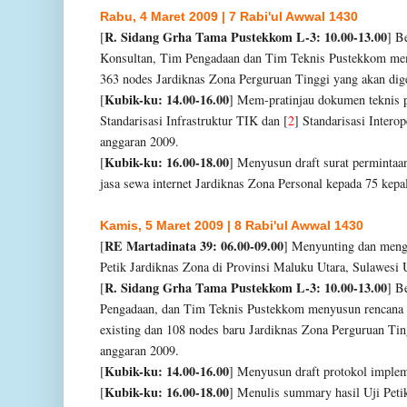
Rabu, 4 Maret 2009 | 7 Rabi'ul Awwal 1430
R. Sidang Grha Tama Pustekkom L-3: 10.00-13.00
[
]
B
Konsultan, Tim Pengadaan dan Tim Teknis Pustekkom memve
363 nodes Jardiknas Zona Perguruan Tinggi yang akan dige
Kubik-ku: 14.00-16.00
[
] Mem-pratinjau dokumen
teknis 
Standarisasi
Infrastruktur TIK dan [
2
] Standarisasi
Interop
anggaran
2009.
Kubik-ku: 16.00-18.00
[
] Menyusun draft surat
permintaa
jasa sewa internet Jardiknas Zona Personal kepada
75 kepa
Kamis, 5 Maret 2009 | 8 Rabi'ul Awwal 1430
RE Martadinata 39: 06.00-09.00
[
] Menyunting dan menga
Petik Jardiknas Zona di Provinsi Maluku Utara, Sulawesi 
R. Sidang Grha Tama Pustekkom L-3: 10.00-13.00
[
]
B
Pengadaan, dan Tim Teknis Pustekkom menyusun rencana d
existing dan 108 nodes baru Jardiknas Zona Perguruan Tin
anggaran 2009.
Kubik-ku: 14.00-16.00
[
] Menyusun draft protokol implem
Kubik-ku: 16.00-18.00
[
] Menulis summary hasil Uji Peti