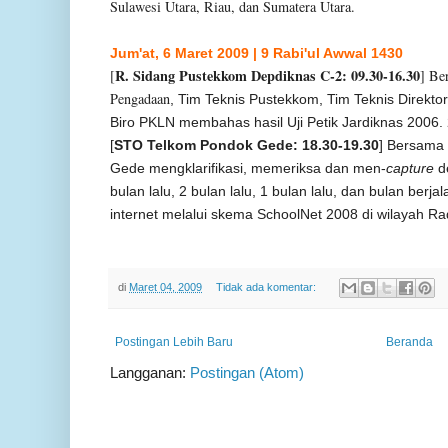
Sulawesi Utara, Riau, dan Sumatera Utara
.
Jum'at, 6 Maret 2009 | 9 Rabi'ul Awwal 1430
R. Sidang Pustekkom Depdiknas C-2: 09.30-16.30
[
] Be
Pengadaan
, Tim Teknis Pustekkom, Tim Teknis Direkt
Biro PKLN membahas hasil Uji Petik Jardiknas 2006.
[
STO Telkom Pondok Gede: 18.30-19.30
] Bersama
Gede mengklarifikasi, memeriksa dan men-
capture
de
bulan lalu, 2 bulan lalu, 1 bulan lalu, dan bulan be
internet melalui skema SchoolNet 2008 di wilayah Ra
di
Maret 04, 2009
Tidak ada komentar:
Postingan Lebih Baru
Beranda
Langganan:
Postingan (Atom)