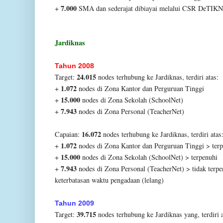
7.000
+
SMA dan sederajat dibiayai melalui CSR
DeTIKN
Jardiknas
Tahun 2008
24.015
Target:
nodes terhubung ke Jardiknas,
terdiri atas:
1.072
+
nodes di Zona Kantor dan Perguruan Tinggi
15.000
+
nodes di Zona Sekolah (SchoolNet)
7.943
+
nodes di Zona Personal (TeacherNet)
16.072
Capaian:
nodes terhubung ke Jardiknas,
terdiri atas
1.072
+
nodes di Zona Kantor dan Perguruan Tinggi >
ter
15.000
+
nodes di Zona Sekolah (SchoolNet) >
terpenuhi
7.943
+
nodes di Zona Personal (TeacherNet) > tidak
terpe
keterbatasan
waktu pengadaan (lelang)
Tahun 2009
39.715
Target:
nodes terhubung ke Jardiknas yang,
terdiri 