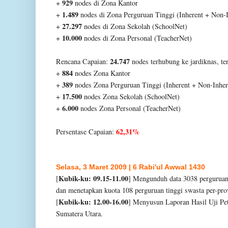
929
+
nodes di Zona Kantor
1.489
+
nodes di Zona Perguruan Tinggi (Inherent +
Non-I
27.297
+
nodes di Zona Sekolah (SchoolNet)
10.000
+
nodes di Zona Personal (TeacherNet)
24.747
Rencana Capaian:
nodes terhubung ke
jardiknas, ter
884
+
nodes Zona Kantor
389
+
nodes Zona Perguruan Tinggi (Inherent + Non-
Inher
17.500
+
nodes Zona Sekolah (SchoolNet)
6.000
+
nodes Zona Personal (TeacherNet)
62,31%
Persentase Capaian:
Selasa, 3 Maret 2009 | 6 Rabi'ul Awwal 1430
Kubik-ku: 09.15-11.00
[
] Mengunduh data 3038
perguruan 
dan
menetapkan kuota 108 perguruan tinggi swasta per
-pro
Kubik-ku: 12.00-16.00
[
] Menyusun Laporan Hasil Uji
Pe
Sumatera Utara.