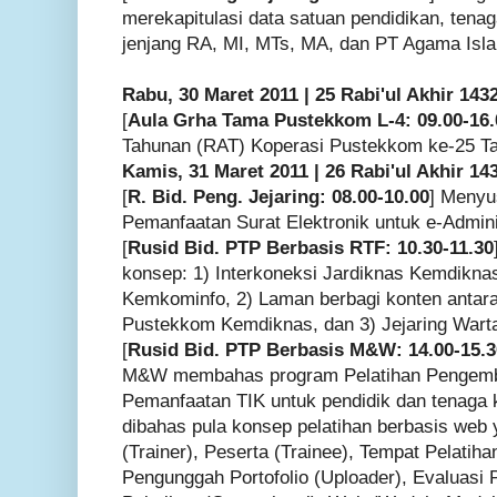
merekapitulasi data satuan pendidikan, tenag
jenjang RA, MI, MTs, MA, dan PT Agama Isl
Rabu, 30 Maret 2011 | 25 Rabi'ul Akhir 143
[
Aula Grha Tama Pustekkom L-4: 09.00-16.
Tahunan (RAT) Koperasi Pustekkom ke-25 Ta
Kamis, 31 Maret 2011 | 26 Rabi'ul Akhir 14
[
R. Bid. Peng. Jejaring: 08.00-10.00
] Menyu
Pemanfaatan Surat Elektronik untuk e-Admini
[
Rusid Bid. PTP Berbasis RTF: 10.30-11.30
konsep: 1) Interkoneksi Jardiknas Kemdikn
Kemkominfo, 2) Laman berbagi konten anta
Pustekkom Kemdiknas, dan 3) Jejaring Warta
[
Rusid Bid. PTP Berbasis M&W: 14.00-15.3
M&W membahas program Pelatihan Pengemb
Pemanfaatan TIK untuk pendidik dan tenaga k
dibahas pula konsep pelatihan berbasis web 
(Trainer), Peserta (Trainee), Tempat Pelatih
Pengunggah Portofolio (Uploader), Evaluasi Pe