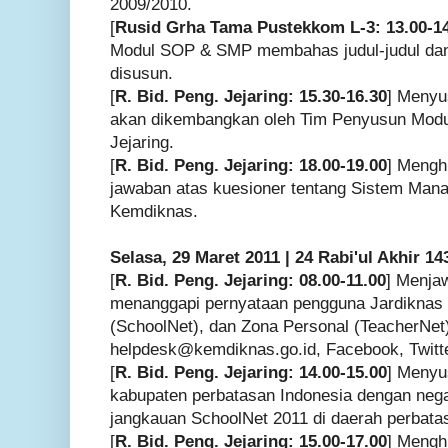
2009/2010.
[
Rusid Grha Tama Pustekkom L-3: 13.00-1
Modul SOP & SMP membahas judul-judul dan
disusun.
[
R. Bid. Peng. Jejaring: 15.30-16.30
] Menyu
akan dikembangkan oleh Tim Penyusun Mod
Jejaring.
[
R. Bid. Peng. Jejaring: 18.00-19.00
] Mengh
jawaban atas kuesioner tentang Sistem Man
Kemdiknas.
Selasa, 29 Maret 2011 | 24 Rabi'ul Akhir 14
[
R. Bid. Peng. Jejaring: 08.00-11.00
] Menja
menanggapi pernyataan pengguna Jardiknas 
(SchoolNet), dan Zona Personal (TeacherNet
helpdesk@kemdiknas.go.id
, Facebook, Twitt
[
R. Bid. Peng. Jejaring: 14.00-15.00
] Menyu
kabupaten perbatasan Indonesia dengan neg
jangkauan SchoolNet 2011 di daerah perbata
[
R. Bid. Peng. Jejaring: 15.00-17.00
] Mengh