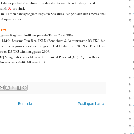
 Edaran perihal Revitalisasi,
Instalasi dan Sewa Internet Tahap I
berikut
►
lah di
32
provinsi.
Tim TI membahas program kegiatan Sosialisasi Pengelolaan dan Operasional
►
 Kabupaten/Kota.
▼
1429
ggaran/Kegiatan Jardiknas periode Tahun 2006-2009
.
-14.00
] Bersama Tim Biro PKLN (Bendahara & Administrator D3-TKJ) dan
 membahas proses peralihan program D3-TKJ dari Biro PKLN ke Pustekkom
istrasi D3-TKJ tahun anggaran 2009.
00
] Menghadiri acara Microsoft Unlimited Potential (UP) Day dan Buka
nesia serta aktifis Microsoft UP.
►
►
►
►
Beranda
Postingan Lama
►
►
►
►