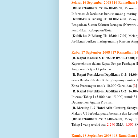
Selasa, 16 September 2008 | 16 Ramadhan 
RE Martadinata 39: 06.00-08.30
[
] Mem-ver
Informasi & Jardiknas berikut masing-masin
Kubik-ku @ Bidang TI: 10.00-14.00
[
] Menyu
Pengadaan Sistem Sekuriti Jaringan (Network 
Pendidikan Kabupaten/Kota.
Kubik-ku @ Bidang TI: 15.00-17.00
[
] Melan
Jardiknas berikut masing-masing Rincian Ang
Rabu, 17 September 2008 | 17 Ramadhan 1
R. Rapat Komisi X DPR-RI: 09.30-12.00
[
] 
Kapustekkom dalam Rapat Dengar Pendapat 
Anggaran Setjen Depdiknas.
R. Rapat Pustekkom Depdiknas C-2: 14.00
[
Sewa Bandwidth dan Kelengkapannya untuk 
Zona Perorangan untuk 10.000 Guru, dan [
3
]
R. Rapat Pustekkom Depdiknas C-2: 16.00-
[
Internet Tahap I (5.000
dari 15.000) untuk 34
Departemen Agama Provinsi.
R. Meeting L-7 Hotel Atlit Century, Senaya
[
Makara UI berbuka puasa bersama dan kemud
RE Martadinata 39: 21.00-24.00
[
] Menyunti
Tahap I yang terdiri atas
2.290
SMA,
1.305
S
Kamis, 18 September 2008 | 18 Ramadhan 