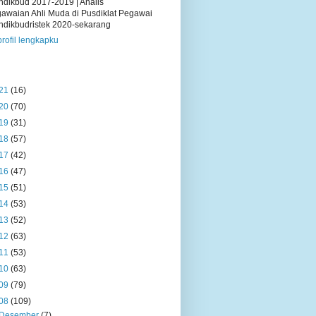
dikbud 2017-2019 | Analis
awaian Ahli Muda di Pusdiklat Pegawai
dikbudristek 2020-sekarang
profil lengkapku
21
(16)
20
(70)
19
(31)
18
(57)
17
(42)
16
(47)
15
(51)
14
(53)
13
(52)
12
(63)
11
(53)
10
(63)
09
(79)
08
(109)
Desember
(7)