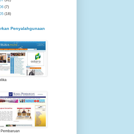
07
(91)
06
(7)
05
(18)
rkan Penyalahgunaan
lika
 Pembaruan