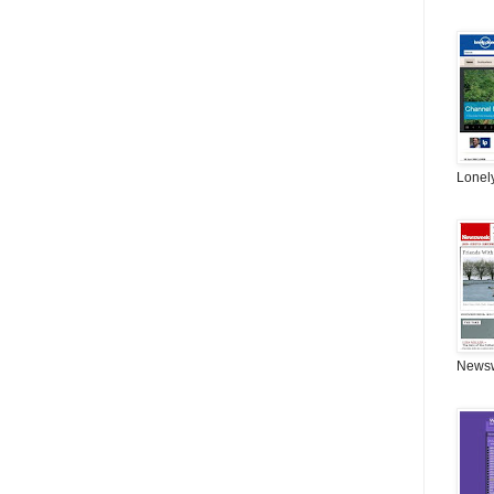
Lonel
News