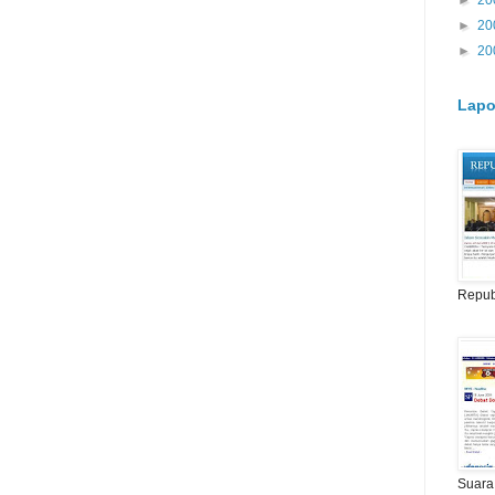
►
20
►
20
►
20
Lapo
Repub
Suara