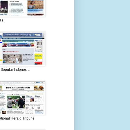
as
 Seputar Indonesia
ational Herald Tribune