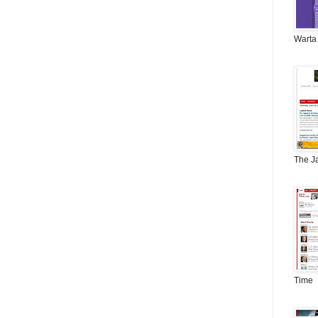
Warta
The J
Time