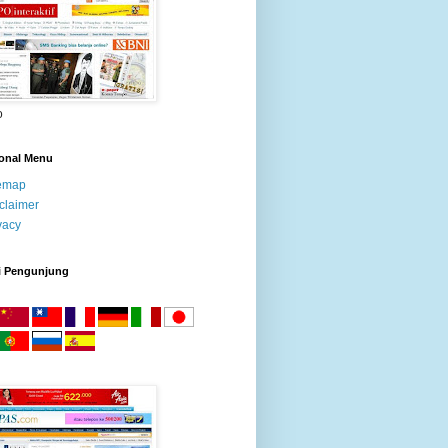
o
ional Menu
temap
claimer
vacy
i Pengunjung