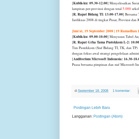
Kubik-ku: 09.30-12.00
[
] Menyelesaikan
Surat
lampiran per-provinsi dengan total
5.000
seko
R. Rapat Bidang TI: 13.00-17.00
[
] Bersama 
Jardiknas 2008 di tingkat Pusat, Provinsi dan
Jum'at, 19 September 2008 | 19 Ramadhan 
Kubik-ku: 09.00-10.00
[
] Menyusun Tabel An
R. Rapat Grha Tama Pustekkom L-2: 10.00
[
Tim Pustekkom (Staf Bidang TI, TK, dan TP)
dengan fokus awal strategi pengelolaan admin
Auditorium Microsoft Indonesia: 16.30-18.
[
Puasa bersama pimpinan dan staf Microsoft Indo
di
September 18, 2008
1 komentar:
Postingan Lebih Baru
Langganan:
Postingan (Atom)