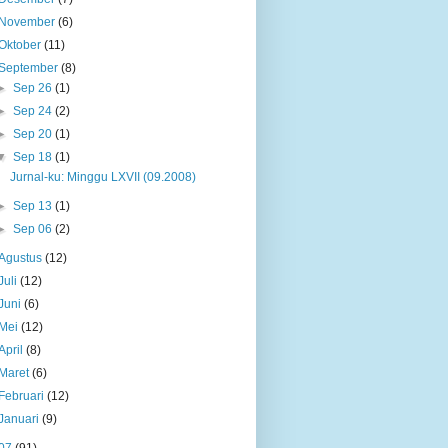
November
(6)
Oktober
(11)
September
(8)
►
Sep 26
(1)
►
Sep 24
(2)
►
Sep 20
(1)
▼
Sep 18
(1)
Jurnal-ku: Minggu LXVII (09.2008)
►
Sep 13
(1)
►
Sep 06
(2)
Agustus
(12)
Juli
(12)
Juni
(6)
Mei
(12)
April
(8)
Maret
(6)
Februari
(12)
Januari
(9)