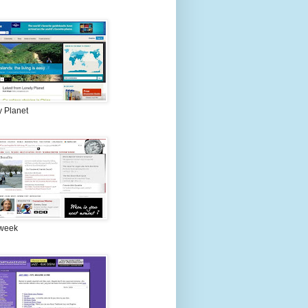
y Planet
week