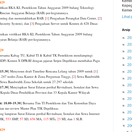
Kemen
1429
Kepeg
ifikasi RKA-KL Pustekkom Tahun Anggaran 2009
bidang Teknologi
Kemen
g Rincian Anggaran Belanja (RAB)
per-kegiatannya.
Lihat 
nting dan memutakhirkan RAB: [
1
] Pengadaan
Perangkat Data Center, [
2
]
Security System), dan
[
3
] Pengadaan Server untuk Konten di 428 Dinas
Arsip
jutkan verifikasi RKA-KL Pustekkom Tahun
Anggaran 2009 bidang
►
20
garan Belanja (RAB) per-
kegiatannya.
►
20
429
►
20
Bersama Kabag TU, Kabid TI & Kabid TK Pustekkom
mendampingi
►
20
(RDP) Komisi X DPR-RI dengan
jajaran Setjen Depdiknas membahas Pagu
►
20
-15.30
] Menyusun draft Timeline Rencana Lelang
tahun 2009 untuk [
1
]
►
20
1.247 nodes Zona Kantor &
Zona Perguruan Tinggi, [
2
] Sewa Bandwidth
►
20
 Sewa
Bandwidth Zona Sekolah untuk 27.297 sekolah.
►
20
17.30
] Menyiapkan Surat Edaran perihal Revitalisasi, Instalasi dan Sewa
►
20
 Kepala Dinas Pendidikan Provinsi dan 33 Kepala Kantor Wilayah
►
20
n: 18.00-19.30
] Bersama Tim TI Pustekkom dan Tim
Konsultan Daya
►
20
ian me-review Master Plan TIK
Depdiknas.
►
20
ng lampiran Surat Edaran perihal Revitalisasi,
Instalasi dan Sewa Internet
MK,
553
SMP,
57
SD,
656
MA,
115
MTs,
23
MI, dan
1
SLB.
►
20
▼
20
1429
►