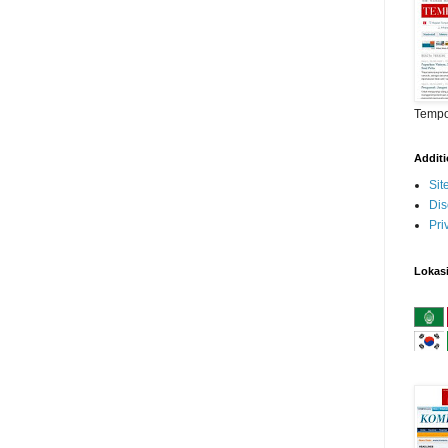
Temp
Addit
Si
Dis
Pri
Lokas