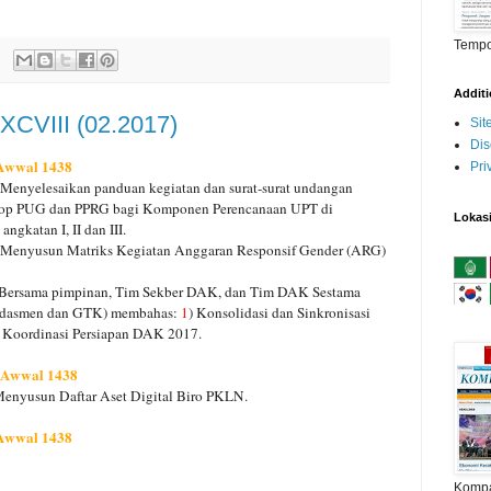
Temp
Addit
XCVIII (02.2017)
Si
Dis
 Awwal 1438
Pri
 Menyelesaikan panduan kegiatan dan surat-surat undangan
orkshop PUG dan PPRG bagi Komponen Perencanaan UPT di
Lokas
katan I, II dan III.
 Menyusun Matriks Kegiatan Anggaran Responsif Gender (ARG)
 Bersama pimpinan, Tim Sekber DAK, dan Tim DAK Sestama
kdasmen dan GTK) membahas:
1
) Konsolidasi dan Sinkronisasi
) Koordinasi Persiapan DAK 2017.
l Awwal 1438
Menyusun Daftar Aset Digital Biro PKLN.
 Awwal 1438
Komp