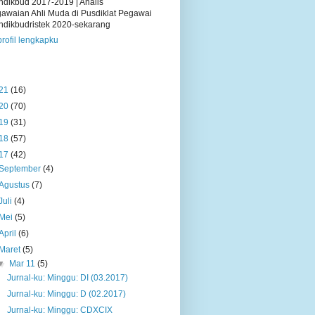
dikbud 2017-2019 | Analis
awaian Ahli Muda di Pusdiklat Pegawai
dikbudristek 2020-sekarang
profil lengkapku
21
(16)
20
(70)
19
(31)
18
(57)
17
(42)
September
(4)
Agustus
(7)
Juli
(4)
Mei
(5)
April
(6)
Maret
(5)
▼
Mar 11
(5)
Jurnal-ku: Minggu: DI (03.2017)
Jurnal-ku: Minggu: D (02.2017)
Jurnal-ku: Minggu: CDXCIX