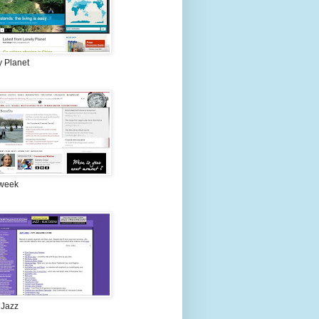
y Planet
week
 Jazz