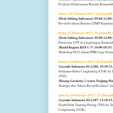
Evaluasi Pelaksanaan Rensrta Kemend
Selasa, 21 Februari 2017 | 24 Jumadi
Desk Subbag Informasi: 09.00-12.00
[
]
Reviu/Evaluasi Renstra LPMP Kepulau
Rabu, 22 Februari 2017 | 25 Jumadil
Desk Subbag Informasi: 09.00-12.00
[
]
Perencana UPT di Lingkungan Kemendi
Rusid Bagian KEP C-7: 16.00-18.15
[
]
Workshop PUG dalam PPRG bagi Peren
Kamis, 23 Februari 2017 | 26 Jumadi
Garuda Indonesia #GA286: 10.30-12
[
Soekarno-Hatta Cengkareng (CGK) ke Ba
(TNJ).
Ruang Gardenia 2 Aston Tanjung Pin
[
Strategis dan Teknis Reviu/Evaluasi" 
Jum'at, 24 Februari 2017 | 27 Jumad
Garuda Indonesia #GA287: 13.10-15
[
Fisabilillah Tanjung Pinang (TNJ) ke T
Cengkareng (CGK).