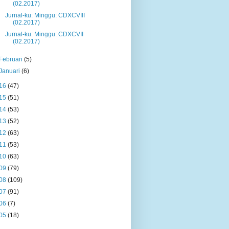
(02.2017)
Jurnal-ku: Minggu: CDXCVIII
(02.2017)
Jurnal-ku: Minggu: CDXCVII
(02.2017)
Februari
(5)
Januari
(6)
16
(47)
15
(51)
14
(53)
13
(52)
12
(63)
11
(53)
10
(63)
09
(79)
08
(109)
07
(91)
06
(7)
05
(18)