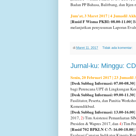
Badan PP Bahasa, Balitbang, dan Itje
Jum'at, 3 Maret 2017 | 4 Jumadil Akh
Rusid F Wisma PKBI: 08.00-11.00
[
] 
melanjutkan penyusunan Laporan Eval
di
Maret 11, 2017
Tidak ada komentar:
Jurnal-ku: Minggu: C
Senin, 20 Februari 2017 | 23 Jumadil
Desk Subbag Informasi: 07.00-08.30
[
]
bagi Perencana UPT di Lingkungan K
Desk Subbag Informasi: 09.00-11.30
[
]
Fasilitator, Peserta, dan Panitia Wor
Kemendikbud.
Desk Subbag Informasi: 13.00-16.00
[
]
2017,
2
) Tim Asistensi Pemanfaatan
Presiden & Wapres 2017, dan
4
) Tim P
Rusid 702 BPKLN C-7: 16.00-18.00
[
]
Evaluasi Capaian Indikator Kinerja R