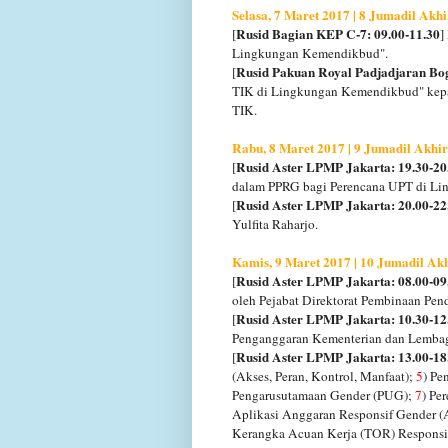
Selasa, 7 Maret 2017 | 8 Jumadil Akh
Rusid Bagian KEP C-7: 09.00-11.30
[
]
Lingkungan Kemendikbud".
Rusid Pakuan Royal Padjadjaran Bog
[
TIK di Lingkungan Kemendikbud" kepad
TIK.
Rabu, 8 Maret 2017 | 9 Jumadil Akhi
Rusid Aster LPMP Jakarta: 19.30-20
[
dalam PPRG bagi Perencana UPT di Li
Rusid Aster LPMP Jakarta: 20.00-22
[
Yulfita Raharjo.
Kamis, 9 Maret 2017 | 10 Jumadil Ak
Rusid Aster LPMP Jakarta: 08.00-09
[
oleh Pejabat Direktorat Pembinaan Pe
Rusid Aster LPMP Jakarta: 10.30-12
[
Penganggaran Kementerian dan Lembaga o
Rusid Aster LPMP Jakarta: 13.00-18
[
(Akses, Peran, Kontrol, Manfaat);
5
) Pe
Pengarusutamaan Gender (PUG);
7
) Pe
Aplikasi Anggaran Responsif Gender (
Kerangka Acuan Kerja (TOR) Responsi