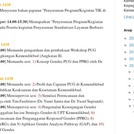
Kemen
ir 1438
Kepeg
 Menyusun bahan paparan "Penyusunan Program/Kegiatan TIK di
Kemen
Lihat 
or: 14.00-15.30
] Memaparkan "Penyusunan Program/Kegiatan
a Peserta kegiatan Penyusunan Standarisasi Layanan Berbasis
Arsip
►
20
r 1438
►
20
.00
] Memandu pengarahan dan pembukaan Workshop PUG
►
20
ngkungan Kemendikbud (Angkatan II).
►
20
.00
] Memandu sesi:
1
) Konsep Gender, PUG dan PPRG oleh Dr.
▼
20
►
hir 1438
►
.00
] Memandu sesi:
2
) Profil dan Capaian PUG di Kemendikbud
►
ndidikan Keaksaraan dan Kesetaraan Kemendikbud.
►
.00
] Mensupervisi sesi:
3
) Simulasi Perencanaan dan
►
leh Tim Fasilitator (Dr. Yurni Satria dan Dr. Yusuf Supiandi).
.00
] Mensupervisi sesi:
4
) Pengenalan Kesenjangan Gender
▼
nggalian Isu-isu Strategis Gender di UPT Kemendikbud;
6
)
rencanaan dan Penganggaran Responsif Gender (PPRG);
8
)
ARG); dan 9) Aplikasi Gender Analysis Pathway (GAP), dan
10
)
f Gender.