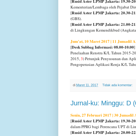
Rusid Aster LPMP Jakarta: 19.30-20
[
Kementerian/Lembaga oleh Pejabat Dir
Rusid Aster LPMP Jakarta: 20.30-21
[
(GBS).
Rusid Aster LPMP Jakarta: 21.00-21
[
di Lingkungan Kemendikbud (Angkatan
Jum'at, 10 Maret 2017 | 11 Jumadil A
Desk Subbag Informasi: 08.00-10.00
[
]
Penelaahan Renstra K/L Tahun 2015-2
2015,
3
) Petunjuk Penyusunan dan Apl
Pengoperasian Aplikasi Renja K/L Tah
di
Maret 11, 2017
Tidak ada komentar:
Jurnal-ku: Minggu: D 
Senin, 27 Februari 2017 | 30 Jumadil
Rusid Aster LPMP Jakarta: 19.30-20
[
dalam PPRG bagi Perencana UPT di Li
Rusid Aster LPMP Jakarta: 20.00-22
[