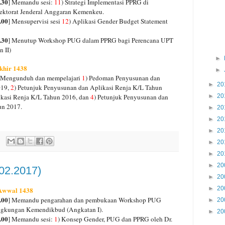
.30
] Memandu sesi:
11
) Strategi Implementasi PPRG di
ektorat Jenderal Anggaran Kemenkeu.
.00
] Mensupervisi sesi
12
) Aplikasi Gender Budget Statement
.30
] Menutup Workshop PUG dalam PPRG bagi Perencana UPT
 II)
►
khir 1438
►
 Mengunduh dan mempelajari
1
) Pedoman Penyusunan dan
►
20
019,
2
) Petunjuk Penyusunan dan Aplikasi Renja K/L Tahun
ikasi Renja K/L Tahun 2016, dan
4
) Petunjuk Penyusunan dan
►
20
un 2017.
►
20
►
20
►
20
►
20
►
20
►
20
(02.2017)
►
20
►
20
 Awwal 1438
.00
] Memandu pengarahan dan pembukaan Workshop PUG
►
20
ngkungan Kemendikbud (Angkatan I).
►
20
.00
] Memandu sesi:
1
) Konsep Gender, PUG dan PPRG oleh Dr.