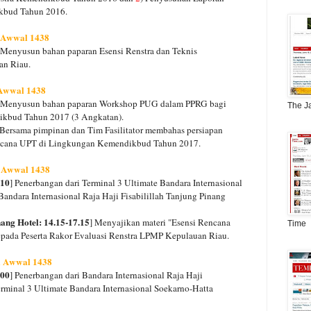
ikbud Tahun 2016.
l Awwal 1438
 Menyusun bahan paparan Esensi Renstra dan Teknis
an Riau.
 Awwal 1438
 Menyusun bahan paparan Workshop PUG dalam PPRG bagi
The J
kbud Tahun 2017 (3 Angkatan).
 Bersama pimpinan dan Tim Fasilitator membahas persiapan
cana UPT di Lingkungan Kemendikbud Tahun 2017.
l Awwal 1438
.10
] Penerbangan dari Terminal 3 Ultimate Bandara Internasional
ndara Internasional Raja Haji Fisabilillah Tanjung Pinang
ang Hotel: 14.15-17.15
] Menyajikan materi "Esensi Rencana
Time
kepada Peserta Rakor Evaluasi Renstra LPMP Kepulauan Riau.
il Awwal 1438
.00
] Penerbangan dari Bandara Internasional Raja Haji
erminal 3 Ultimate Bandara Internasional Soekarno-Hatta