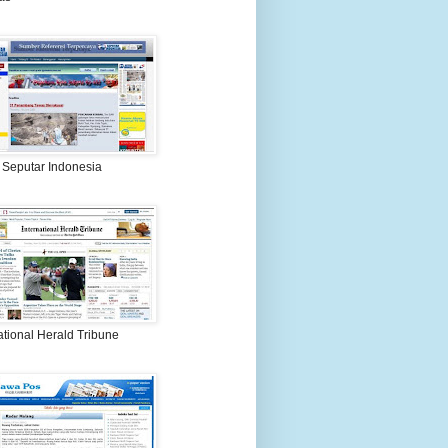
 Seputar Indonesia
ational Herald Tribune