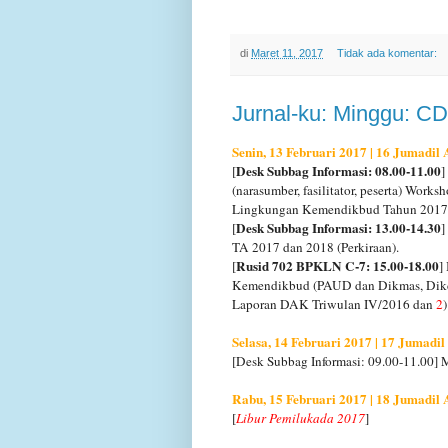
di
Maret 11, 2017
Tidak ada komentar:
Jurnal-ku: Minggu: CD
Senin, 13 Februari 2017 | 16 Jumadil
Desk Subbag Informasi: 08.00-11.00
[
]
(narasumber, fasilitator, peserta) W
Lingkungan Kemendikbud Tahun 2017 ang
Desk Subbag Informasi: 13.00-14.30
[
]
TA 2017 dan 2018 (Perkiraan).
Rusid 702 BPKLN C-7: 15.00-18.00
[
]
Kemendikbud (PAUD dan Dikmas, Di
Laporan DAK Triwulan IV/2016 dan
2
Selasa, 14 Februari 2017 | 17 Jumadi
[Desk Subbag Informasi: 09.00-11.00] 
Rabu, 15 Februari 2017 | 18 Jumadil
[
Libur Pemilukada 2017
]