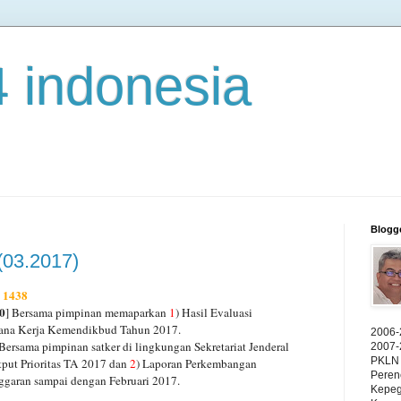
4 indonesia
Blogg
(03.2017)
r 1438
0
] Bersama pimpinan memaparkan
1
) Hasil Evaluasi
ana Kerja Kemendikbud Tahun 2017.
2006-
 Bersama pimpinan satker di lingkungan Sekretariat Jenderal
2007-
PKLN 
tput Prioritas TA 2017 dan
2
) Laporan Perkembangan
Peren
ggaran sampai dengan Februari 2017.
Kepeg