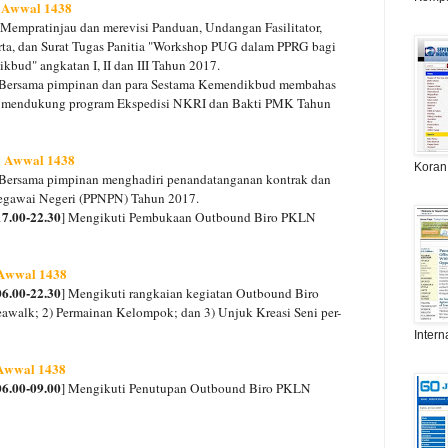
l Awwal 1438
 Mempratinjau dan merevisi Panduan, Undangan Fasilitator,
a, dan Surat Tugas Panitia "Workshop PUG dalam PPRG bagi
ud" angkatan I, II dan III Tahun 2017.
 Bersama pimpinan dan para Sestama Kemendikbud membahas
t mendukung program Ekspedisi NKRI dan Bakti PMK Tahun
il Awwal 1438
Koran
 Bersama pimpinan menghadiri penandatanganan kontrak dan
egawai Negeri (PPNPN) Tahun 2017.
7.00-22.30
] Mengikuti Pembukaan Outbound Biro PKLN
l Awwal 1438
6.00-22.30
] Mengikuti rangkaian kegiatan Outbound Biro
alk; 2) Permainan Kelompok; dan 3) Unjuk Kreasi Seni per-
Intern
 Awwal 1438
6.00-09.00
] Mengikuti Penutupan Outbound Biro PKLN