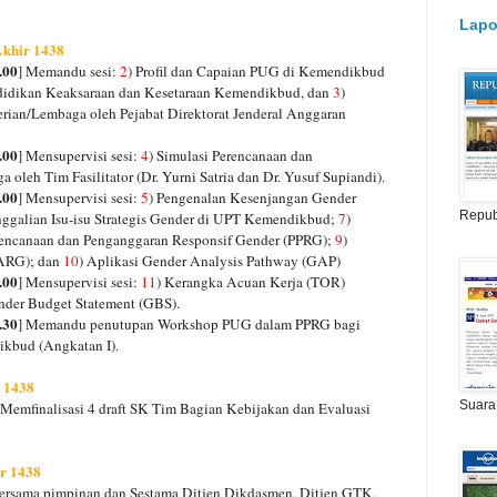
Lapo
Akhir 1438
.00
] Memandu sesi:
2
) Profil dan Capaian PUG di Kemendikbud
ndidikan Keaksaraan dan Kesetaraan Kemendikbud, dan
3
)
rian/Lembaga oleh Pejabat Direktorat Jenderal Anggaran
.00
] Mensupervisi sesi:
4
) Simulasi Perencanaan dan
leh Tim Fasilitator (Dr. Yurni Satria dan Dr. Yusuf Supiandi).
.00
] Mensupervisi sesi:
5
) Pengenalan Kesenjangan Gender
Repub
nggalian Isu-isu Strategis Gender di UPT Kemendikbud;
7
)
rencanaan dan Penganggaran Responsif Gender (PPRG);
9
)
(ARG); dan
10
) Aplikasi Gender Analysis Pathway (GAP)
.00
] Mensupervisi sesi:
11
) Kerangka Acuan Kerja (TOR)
ender Budget Statement (GBS).
.30
] Memandu penutupan Workshop PUG dalam PPRG bagi
kbud (Angkatan I).
r 1438
Suara
 Memfinalisasi 4 draft SK Tim Bagian Kebijakan dan Evaluasi
ir 1438
Bersama pimpinan dan Sestama Ditjen Dikdasmen, Ditjen GTK,