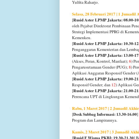
Yulfita Raharjo.
Selasa, 28 Februari 2017 | 1 Jumadil 
Rusid Aster LPMP Jakarta: 08.00-10
[
oleh Pejabat Direktorat Pembinaan Pe
Strategi Implementasi PPRG di Kemente
Kemenkeu.
Rusid Aster LPMP Jakarta: 10.30-12
[
Penganggaran Kementerian dan Lembaga o
Rusid Aster LPMP Jakarta: 13.00-17
[
(Akses, Peran, Kontrol, Manfaat);
6
) Pe
Pengarusutamaan Gender (PUG);
8
) Pe
Aplikasi Anggaran Responsif Gender 
Rusid Aster LPMP Jakarta: 19.00-21
[
Responsif Gender; dan
12
) Aplikasi G
Rusid Aster LPMP Jakarta: 21.00-21
[
Perencana UPT di Lingkungan Kemendi
Rabu, 1 Maret 2017 | 2 Jumadil Akhi
Desk Subbag Informasi: 13.30-16.00
[
]
Program dan Lampirannya.
Kamis, 2 Maret 2017 | 3 Jumadil Akh
Rusid F Wisma PKBI: 19.30-21.30
[
] 