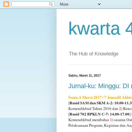
kwarta 
The Hub of Knowledge
Sabtu, Maret 11, 2017
Jurnal-ku: Minggu: DI 
Senin, 6 Maret 2017 | 7 Jumadil Akhi
Rusid SAM dan SKM A-2: 10.00-11.3
[
Kemendikbud Tahun 2016 dan
2
) Renc
Rusid 702 BPKLN C-7: 14.00-17.00
[
]
Kemendikbud membahas
1
) sasaran Ou
Pelaksanaan Program, Kegiatan dan An