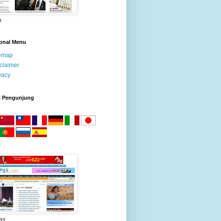
o
ional Menu
temap
claimer
vacy
i Pengunjung
as