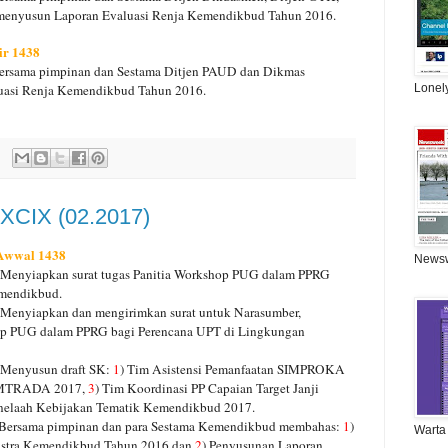
n menyusun Laporan Evaluasi Renja Kemendikbud Tahun 2016.
ir 1438
Bersama pimpinan dan Sestama Ditjen PAUD dan Dikmas
uasi Renja Kemendikbud Tahun 2016.
Lonel
DXCIX (02.2017)
 Awwal 1438
News
 Menyiapkan surat tugas Panitia Workshop PUG dalam PPRG
emendikbud.
 Menyiapkan dan mengirimkan surat untuk Narasumber,
kshop PUG dalam PPRG bagi Perencana UPT di Lingkungan
 Menyusun draft SK:
1
) Tim Asistensi Pemanfaatan SIMPROKA
 SIMTRADA 2017,
3
) Tim Koordinasi PP Capaian Target Janji
enelaah Kebijakan Tematik Kemendikbud 2017.
 Bersama pimpinan dan para Sestama Kemendikbud membahas:
1
)
Warta
enstra Kemendikbud Tahun 2016 dan
2
) Penyusunan Laporan