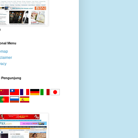
o
ional Menu
temap
claimer
vacy
i Pengunjung