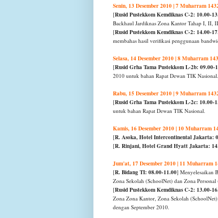
Senin, 13 Desember 2010 | 7 Muharram 143
Rusid Pustekkom Kemdiknas C-2: 10.00-13
[
Backhaul Jardiknas Zona Kantor Tahap I, II, II
Rusid Pustekkom Kemdiknas C-2: 14.00-17
[
membahas hasil verifikasi penggunaan bandw
Selasa, 14 Desember 2010 | 8 Muharram 14
Rusid Grha Tama Pustekkom L-2b: 09.00-1
[
2010 untuk bahan Rapat Dewan TIK Nasional
Rabu, 15 Desember 2010 | 9 Muharram 143
Rusid Grha Tama Pustekkom L-2c: 10.00-1
[
untuk bahan Rapat Dewan TIK Nasional.
Kamis, 16 Desember 2010 | 10 Muharram 1
R. Asoka, Hotel Intercontinental Jakarta: 
[
R. Rinjani, Hotel Grand Hyatt Jakarta: 14
[
Jum'at, 17 Desember 2010 | 11 Muharram 
R. Bidang TI: 08.00-11.00
[
] Menyelesaikan B
Zona Sekolah (SchoolNet) dan Zona Personal
Rusid Pustekkom Kemdiknas C-2: 13.00-16
[
Zona Zona Kantor, Zona Sekolah (SchoolNet) d
dengan September 2010.