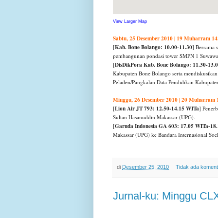
View Larger Map
Sabtu, 25 Desember 2010 | 19 Muharram 1
Kab. Bone Bolango: 10.00-11.30
[
] Bersama 
pembangunan pondasi tower SMPN 1 Suwawa (
DisDikPora Kab. Bone Bolango: 11.30-13.
[
Kabupaten Bone Bolango serta mendiskusika
Peladen/Pangkalan Data Pendidikan Kabupate
Minggu, 26 Desember 2010 | 20 Muharram 
Lion Air JT 793: 12.50-14.15 WITa
[
] Pener
Sultan Hasanuddin Makassar (UPG).
Garuda Indonesia GA 603: 17.05 WITa-18
[
Makassar (UPG) ke Bandara Internasional So
di
Desember 25, 2010
Tidak ada koment
Jurnal-ku: Minggu CLX