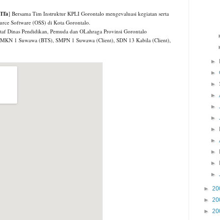
WITa
] Bersama Tim Instruktur KPLI Gorontalo mengevaluasi kegiatan serta
Source Software (OSS) di Kota Gorontalo.
staf Dinas Pendidikan, Pemuda dan OLahraga Provinsi Gorontalo
SMKN 1 Suwawa (BTS), SMPN 1 Suwawa (Client), SDN 13 Kabila (Client),
►
►
►
►
►
►
►
►
►
►
►
►
20
►
20
►
20