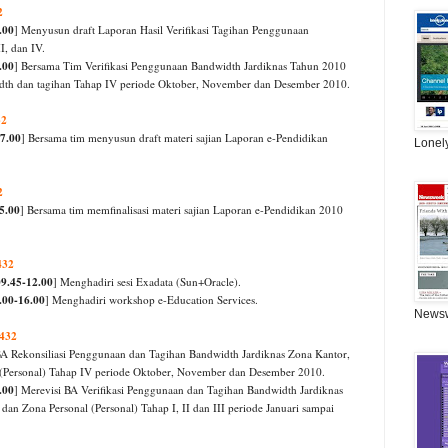
2
.00
] Menyusun draft Laporan Hasil Verifikasi Tagihan Penggunaan
I, dan IV.
.00
] Bersama Tim Verifikasi Penggunaan Bandwidth Jardiknas Tahun 2010
idth dan tagihan Tahap IV periode Oktober, November dan Desember 2010.
32
7.00
] Bersama tim menyusun draft materi sajian Laporan e-Pendidikan
Lonel
.
2
5.00
] Bersama tim memfinalisasi materi sajian Laporan e-Pendidikan 2010
432
09.45-12.00
] Menghadiri sesi Exadata (Sun+Oracle).
.00-16.00
] Menghadiri workshop e-Education Services.
News
1432
A Rekonsiliasi Penggunaan dan Tagihan Bandwidth Jardiknas Zona Kantor,
 (Personal) Tahap IV periode Oktober, November dan Desember 2010.
.00
] Merevisi BA Verifikasi Penggunaan dan Tagihan Bandwidth Jardiknas
an Zona Personal (Personal) Tahap I, II dan III periode Januari sampai