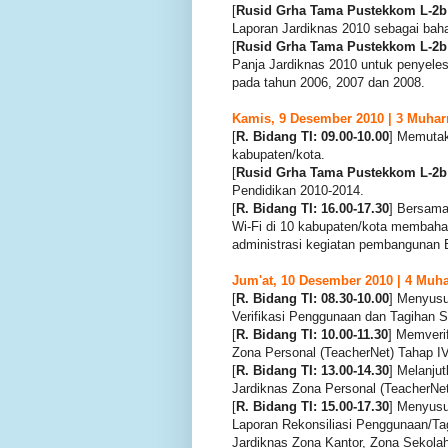
[
Rusid Grha Tama Pustekkom L-2b:
Laporan Jardiknas 2010 sebagai ba
[
Rusid Grha Tama Pustekkom L-2b:
Panja Jardiknas 2010 untuk penyele
pada tahun 2006, 2007 dan 2008.
Kamis, 9 Desember 2010 | 3 Muhar
[
R. Bidang TI: 09.00-10.00
] Memutak
kabupaten/kota.
[
Rusid Grha Tama Pustekkom L-2b:
Pendidikan 2010-2014.
[
R. Bidang TI: 16.00-17.30
] Bersama
Wi-Fi di 10 kabupaten/kota membaha
administrasi kegiatan pembangunan B
Jum'at, 10 Desember 2010 | 4 Muh
[
R. Bidang TI: 08.30-10.00
] Menyusu
Verifikasi Penggunaan dan Tagihan 
[
R. Bidang TI: 10.00-11.30
] Memveri
Zona Personal (TeacherNet) Tahap I
[
R. Bidang TI: 13.00-14.30
] Melanju
Jardiknas Zona Personal (TeacherNe
[
R. Bidang TI: 15.00-17.30
] Menyusu
Laporan Rekonsiliasi Penggunaan/T
Jardiknas Zona Kantor, Zona Sekola