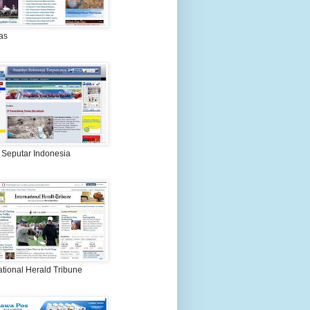
as
 Seputar Indonesia
ational Herald Tribune