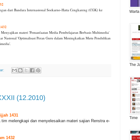
432
ngan dari Bandara Internasional Soekarno-Hatta Cengkareng (CGK) ke
Warta
1432
] Menyajikan materi 'Pemanfaatan Media Pembelajaran Berbasis Multimedia'
ar Nasional 'Optimalisasi Peran Guru dalam Meningkatkan Mutu Pendidikan
imedia'.
The J
ar:
XXXII (12.2010)
ijjah 1431
Time
 tim melengkapi dan menyelesaikan materi sajian Renstra e-
am 1432