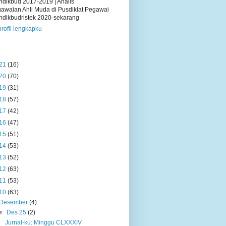
dikbud 2017-2019 | Analis
awaian Ahli Muda di Pusdiklat Pegawai
dikbudristek 2020-sekarang
profil lengkapku
21
(16)
20
(70)
19
(31)
18
(57)
17
(42)
16
(47)
15
(51)
14
(53)
13
(52)
12
(63)
11
(53)
10
(63)
Desember
(4)
▼
Des 25
(2)
Jurnal-ku: Minggu CLXXXIV