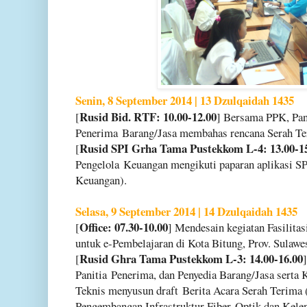
Senin, 8 September 2014 | 13 Dzulqaidah 1435
Rusid Bid. RTF: 10.00-12.00
[
] Bersama PPK, Pan
Penerima
Barang/Jasa membahas rencana Serah T
Rusid SPI Grha Tama Pustekkom L-4: 13.00-1
[
Pengelola
Keuangan mengikuti paparan aplikasi SP
Keuangan).
Selasa, 9 September 2014 | 14 Dzulqaidah 1435
Office: 07.30-10.00
[
] Mendesain kegiatan Fasilitas
untuk e-
Pembelajaran di Kota Bitung, Prov. Sulawes
Rusid Ghra Tama Pustekkom L-3: 14.00-16.00
[
Panitia
Penerima, dan Penyedia Barang/Jasa serta
Teknis menyusun draft
Berita Acara Serah Terima
Pengembangan Infrastruktur Fiber
Optik dan Kele