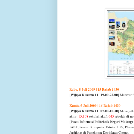
Rabu, 8 Juli 2009 | 15 Rajab 1430
Wijaya Kusuma 11: 19.00-22.00
[
] Memverifi
Kamis, 9 Juli 2009 | 16 Rajab 1430
Wijaya Kusuma 11: 07.00-10.30
[
] Melanjutk
akhir:
15.108
sekolah aktif,
643
sekolah di-no
Pusat Informasi Politeknik Negeri Malang:
[
PABX, Server, Komputer, Printer, UPS, Plasma
Jardiknas di Pustekkom Depdiknas Ciputat.