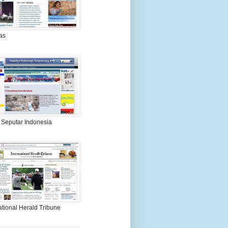
as
 Seputar Indonesia
ational Herald Tribune