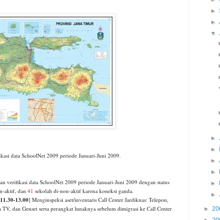
►
►
▼
►
►
kasi data SchoolNet 2009 periode Januari-Juni 2009.
►
►
an verifikasi data SchoolNet 2009 periode Januari-Juni 2009 dengan status
►
n-aktif, dan
41
sekolah di-non-aktif karena koneksi ganda.
►
 11.30-13.00
] Menginspeksi aset/inventaris Call Center Jardiknas: Telepon,
 TV, dan Genset serta perangkat lunaknya sebelum dimigrasi ke Call Center
►
20