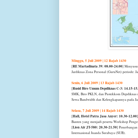
Minggu, 5 Juli 2009 | 12 Rajab 1430
RE Martadinata 39: 08.00-24.00
[
] Menyusun
Jardiknas Zona Personal (GuruNet) periode: Ja
Senin, 6 Juli 2009 | 13 Rajab 1430
Rusid Biro Umum Depdiknas C-3: 14.15-15
[
SMK, Biro PKLN, dan Pustekkom Depdiknas me
Sewa Bandwidth dan Kelengkapannya pada Ja
Selasa, 7 Juli 2009 | 14 Rajab 1430
Hall, Hotel Patra Jasa Anyer: 10.30-12.00
[
Banten yang menjadi peserta Workshop Peng
Lion Air JT-580: 20.30-21.50
[
] Penerbangan
Internasional Juanda Surabaya (SUB).