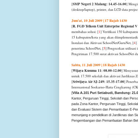
SMP Negeri 2 Malang: 14.45-16.00
[
] Mengi
(desktop/laptop), printer, dan LCD data pro
Jum'at, 10 Juli 2009 | 17 Rajab 1430
R. FGD Telkom Unit Enterprise Regional V
[
membahas solusi:
[
1
] Verifikasi 150 kabupate
15 kabupaten/kota yang akan diimplementasik
Instalasi dan Aktivasi SchoolNet/GuruNet, [
4
]
penerima SchoolNet, [
5
] Pengecekan utilisasi
Pengiriman 17.500 surat aktivasi SchoolNet da
Sabtu, 11 Juli 2009 | 18 Rajab 1430
Wijaya Kusuma 11: 08.00-12.00
[
] Menyusun 
untuk 17.500 sekolah dan aktivasi Jardiknas 
Sriwijaya Air SJ-249: 15.35-17.00
[
] Penerb
Internasional Soekarno-Hatta Cengkareng (CK
[
Villa A.101 Puri Setiabudi,
Bandung: 21.0
Kantor, Perguruan Tinggi, Sekolah dan Perso
pada Zona Kantor, Perguruan Tinggi, Sekola
dan Evaluasi Sistem dan Pemanfaatan E-Pend
menunjang e-pendidikan di Jardiknas dan Sia
Pengembangan dan Pemanfaatan Bahan Bela