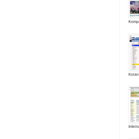
Komp
Koran
Intern