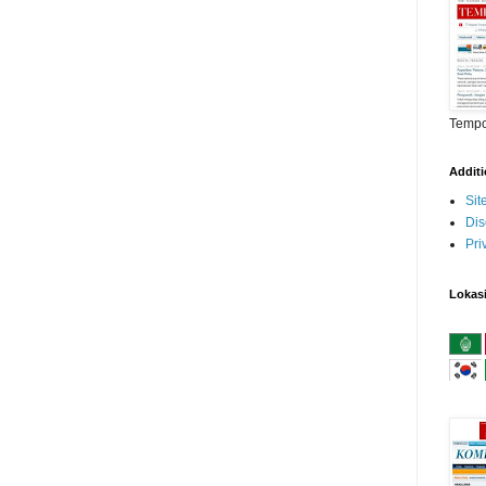
Temp
Addit
Si
Dis
Pri
Lokas