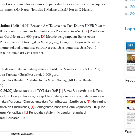
►
20
nspeksi kesiapan laboratorium komputer dan ketersediaan server, komputer
►
20
jector untuk SMP Negeri Terbuka 1 Malang di SMP Negeri 2 Malang.
►
20
 Jatim: 10.00-14.00
] Bersama AM Telkom dan Tim Telkom UNER V Jatim
Lapo
n/kota penerima bantuan Jardiknas Zona Personal (GuruNet),
[
2
] Penetapan
an GuruNet untuk 600 guru, [
3
] Metode pengumpulan Berita Acara
 Proses Bisnis restitusi tagihan Speedy yang terlanjur dibayar oleh sekolah
 internet sekolah penerima SchoolNet atau Guru penerima GuruNet, [
6
]
n 6.000 surat aktivasi GuruNet.
draft surat edaran tentang aktivasi Jardiknas Zona Sekolah (SchoolNet)
Zona Personal (GuruNet) untuk 6.000 guru.
angan dari Bandara Abdulrachman Saleh Malang (MLG) ke Bandara
Repub
G).
0-24.00
] Menyusun draft TOR dan RAB [
1
] Sewa Bandwith untuk Zona
nal, [
2
] Pengembangan, pengelolaan, dan pemeliharaan sistem jaringan
h dan Personal (Operasional dan Pemeliharaan Jardiknas), [
3
] Monitoring
idikan (Jardiknas), [
4
] Peningkatan kapasitas dan kapabilitas TIK guna
ran Pendidikan, [
5
] Penguatan Sistem, Prosedur, Standard
jar Berbasis TIK.
Suara