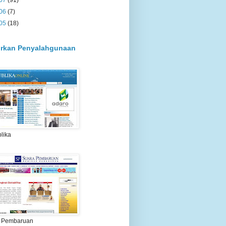
07
(91)
06
(7)
05
(18)
rkan Penyalahgunaan
lika
 Pembaruan