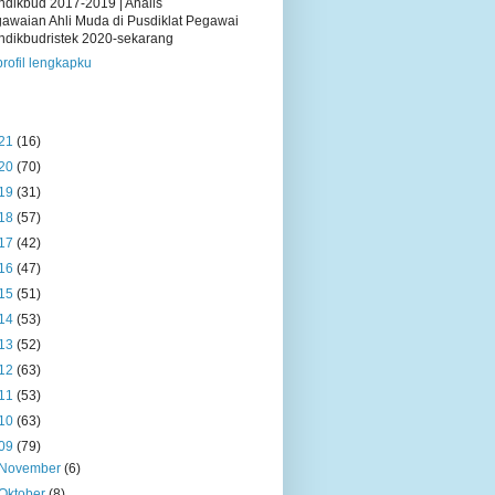
dikbud 2017-2019 | Analis
awaian Ahli Muda di Pusdiklat Pegawai
dikbudristek 2020-sekarang
profil lengkapku
21
(16)
20
(70)
19
(31)
18
(57)
17
(42)
16
(47)
15
(51)
14
(53)
13
(52)
12
(63)
11
(53)
10
(63)
09
(79)
November
(6)
Oktober
(8)