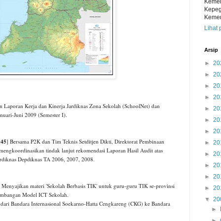
Kemen
Kepeg
Kemen
Lihat 
Arsip
►
20
►
20
►
20
►
20
 Laporan Kerja dan Kinerja Jardiknas Zona Sekolah (SchoolNet) dan
►
20
nuari-Juni 2009 (Semester I).
►
20
►
20
.45
] Bersama P2K dan Tim Teknis Setditjen Dikti, Direktorat Pembinaan
►
20
ngkoordinasikan tindak lanjut rekomendasi Laporan Hasil Audit atas
►
20
rdiknas Depdiknas TA 2006, 2007, 2008.
►
20
►
20
] Menyajikan materi 'Sekolah Berbasis TIK' untuk guru-guru TIK se-provinsi
►
20
embangan Model ICT Sekolah.
▼
20
 dari Bandara Internasional Soekarno-Hatta Cengkareng (CKG) ke Bandara
►
►