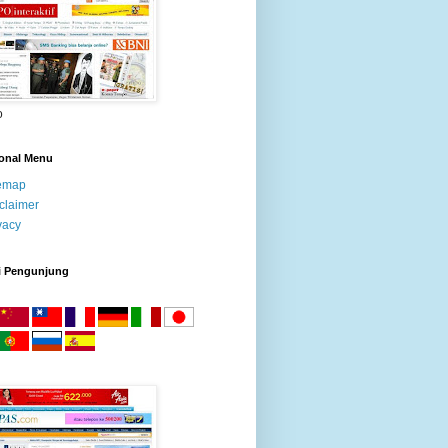
o
ional Menu
temap
claimer
vacy
i Pengunjung