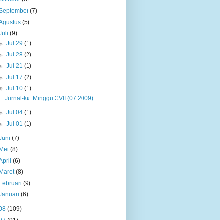
September
(7)
Agustus
(5)
Juli
(9)
►
Jul 29
(1)
►
Jul 28
(2)
►
Jul 21
(1)
►
Jul 17
(2)
▼
Jul 10
(1)
Jurnal-ku: Minggu CVII (07.2009)
►
Jul 04
(1)
►
Jul 01
(1)
Juni
(7)
Mei
(8)
April
(6)
Maret
(8)
Februari
(9)
Januari
(6)
08
(109)