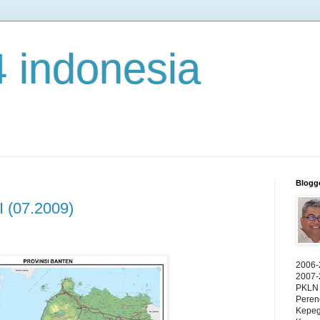
4 indonesia
Blogg
I (07.2009)
2006-
2007-
PKLN 
Peren
Kepeg