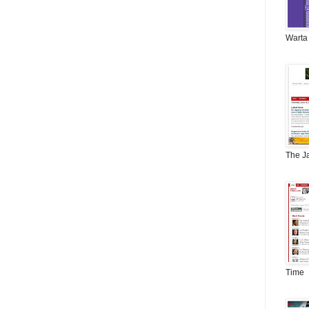
Warta
The J
Time