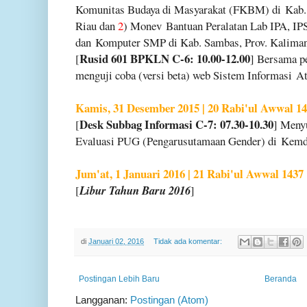
Komunitas Budaya di Masyarakat (FKBM) di
Kab.
Riau dan
2
) Monev
Bantuan Peralatan Lab IPA, IP
dan
Komputer SMP di Kab. Sambas, Prov. Kaliman
Rusid 601 BPKLN C-6: 10.00-12.00
[
] Bersama p
menguji coba (versi beta) web Sistem Informasi
At
Kamis, 31 Desember 2015 | 20 Rabi'ul Awwal 1
Desk Subbag Informasi C-7: 07.30-10.30
[
] Meny
Evaluasi PUG (Pengarusutamaan Gender) di
Kemd
Jum'at, 1 Januari 2016 | 21 Rabi'ul Awwal 1437
[
Libur Tahun Baru 2016
]
di
Januari 02, 2016
Tidak ada komentar:
Postingan Lebih Baru
Beranda
Langganan:
Postingan (Atom)