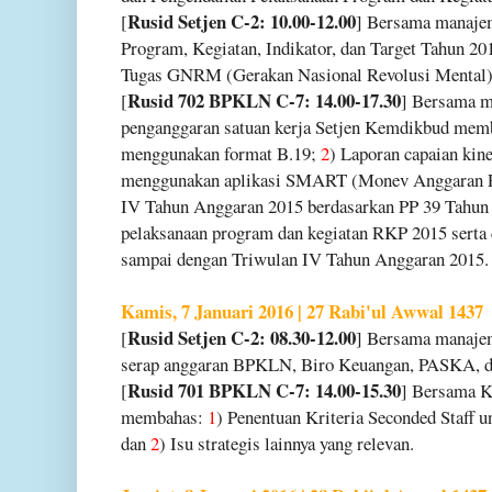
Rusid Setjen C-2: 10.00-12.00
[
] Bersama manaj
Program, Kegiatan, Indikator, dan Target Tahun 20
Tugas GNRM (Gerakan Nasional Revolusi Mental
Rusid 702 BPKLN C-7: 14.00-17.30
[
] Bersama m
penganggaran satuan kerja Setjen Kemdikbud mem
menggunakan format B.19;
2
) Laporan capaian kin
menggunakan aplikasi SMART (Monev Anggaran
IV Tahun Anggaran 2015 berdasarkan PP 39 Tahun
pelaksanaan program dan kegiatan RKP 2015 serta c
sampai dengan Triwulan IV Tahun Anggaran 2015.
Kamis, 7 Januari 2016 | 27 Rabi'ul Awwal 1437
Rusid Setjen C-2: 08.30-12.00
[
] Bersama manaje
serap anggaran BPKLN, Biro Keuangan, PASKA, 
Rusid 701 BPKLN C-7: 14.00-15.30
[
] Bersama 
membahas:
1
) Penentuan Kriteria Seconded Staff 
dan
2
) Isu strategis lainnya yang relevan.