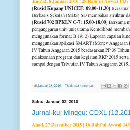
Jum'at, 8 Januari 2016 | 28 Rabi'ul Awwal 1437
Rusid Kupang UNICEF: 09.00-11.30
[
] Bersama 
Berbasis Sekolah (MBS) SD membahas struktur da
Rusid 702 BPKLN C-7: 15.00-18.00
[
] Bersama m
penganggaran unit-unit utama Kemdikbud membah
menggunakan format B.19;
2
) Laporan capaian kin
menggunakan aplikasi SMART (Monev Anggaran
IV Tahun Anggaran 2015 berdasarkan PP 39 Tahun
pelaksanaan program dan kegiatan RKP 2015 serta c
sampai dengan Triwulan IV Tahun Anggaran 2015
di
Januari 18, 2016
Tidak ada komentar:
Sabtu, Januari 02, 2016
Jurnal-ku: Minggu: CDXL (12.20
Ahad, 27 Desember 2015 | 16 Rabi'ul Awwal 143