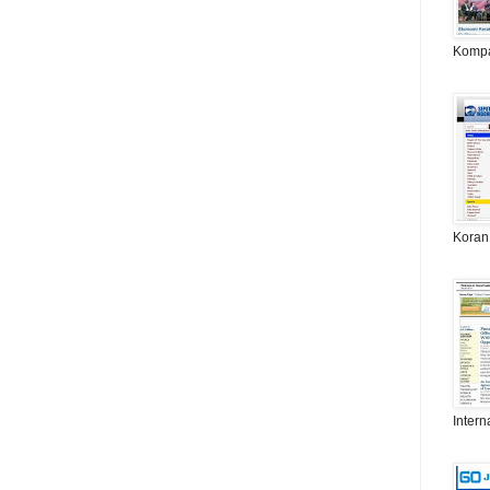
Komp
Koran
Intern