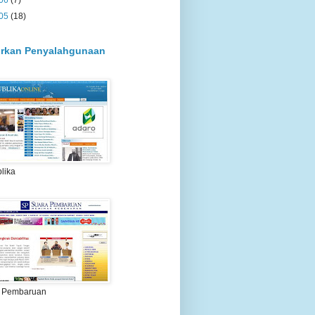
06
(7)
05
(18)
rkan Penyalahgunaan
lika
 Pembaruan