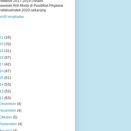
dikbud 2017-2019 | Analis
awaian Ahli Muda di Pusdiklat Pegawai
dikbudristek 2020-sekarang
profil lengkapku
21
(16)
20
(70)
19
(31)
18
(57)
17
(42)
16
(47)
15
(51)
14
(53)
13
(52)
12
(63)
Desember
(4)
November
(4)
Oktober
(5)
September
(4)
Agustus
(4)