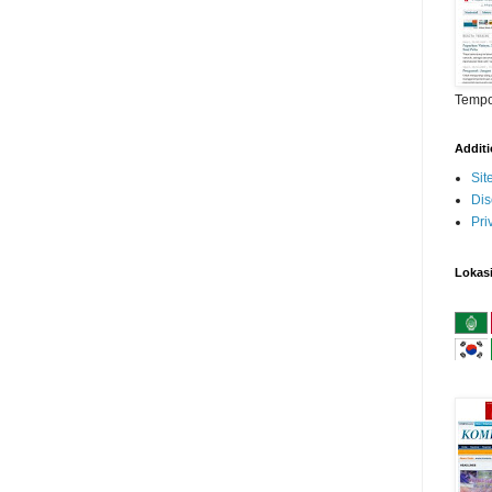
Temp
Addit
Si
Dis
Pri
Lokas