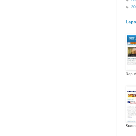
►
20
►
20
Lapo
Repub
Suara