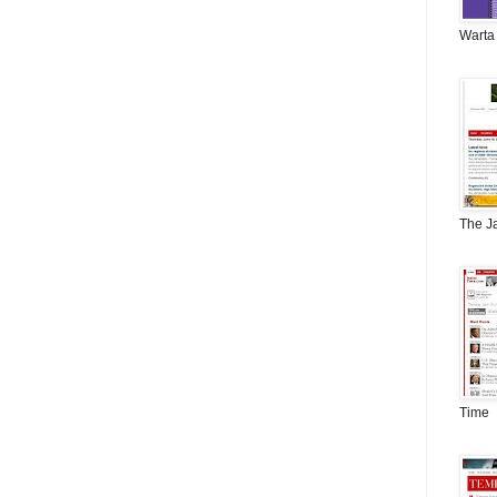
Warta
The J
Time