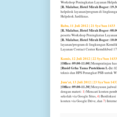
Workshop Peningkatan Layanan Helpdes
R. Malabar, Hotel Mirah Bogor: 19.3
[
helpdesk layanan/program di lingkun
Helpdesk Jardiknas.
Rabu, 11 Juli 2012 | 21 Sya'ban 1433
R. Malabar, Hotel Mirah Bogor: 08.0
[
peserta Workshop Peningkatan Layanan
R. Malabar, Hotel Mirah Bogor: 10.0
[
layanan/program di lingkungan Kemdi
Layanan Contact Center Kemdikbud 177
Kamis, 12 Juli 2012 | 22 Sya'ban 1433
Office: 09.00-11.00
[
] Mempratinjau has
Rusid Grha Tama Pustekkom L-2c: 13
[
teknis dan HPS Perangkat PSB untuk W
Jum'at, 13 Juli 2012 | 23 Sya'ban 143
Office: 09.00-11.30
[
] Menyusun jadwal 
dengan materi:
1
) Mencari konten pemb
sekolah via Google Sites,
4
) Berdiskusi
konten via Google Drive, dan
7
) Intern