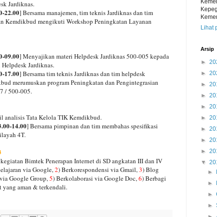
Kemen
k Jardiknas.
Kepeg
0-22.00
] Bersama manajemen, tim teknis Jardiknas dan tim
Kemen
gan Kemdikbud mengikuti Workshop Peningkatan Layanan
Lihat 
Arsip
0-09.00
] Menyajikan materi Helpdesk Jardiknas 500-005 kepada
►
20
 Helpdesk Jardiknas.
0-17.00
] Bersama tim teknis Jardiknas dan tim helpdesk
►
20
kbud merumuskan program Peningkatan dan Pengintegrasian
►
20
 / 500-005.
►
20
►
20
il analisis Tata Kelola TIK Kemdikbud.
►
20
.00-14.00
] Bersama pimpinan dan tim membahas spesifikasi
►
20
ilayah 4T.
►
20
3
►
20
kegiatan Bimtek Penerapan Internet di SD angkatan III dan IV
▼
20
elajaran via Google,
2
) Berkorespondensi via Gmail,
3
) Blog
►
 via Google Group,
5
) Berkolaborasi via Google Doc,
6
) Berbagi
►
et yang aman & terkendali.
►
►
►