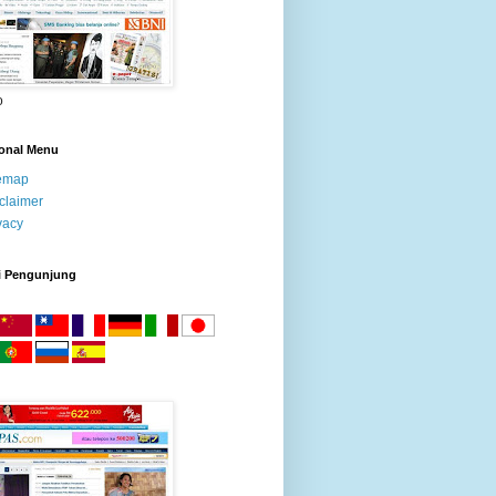
o
ional Menu
temap
claimer
vacy
i Pengunjung