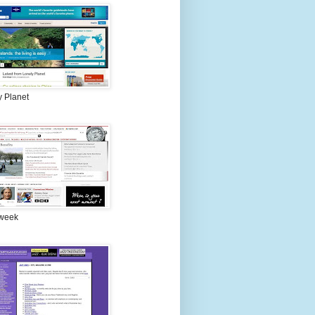
y Planet
week