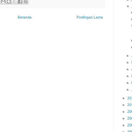
▼
Beranda
Postingan Lama
►
►
►
►
►
►
►
20
►
20
►
20
►
20
►
20