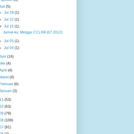
Juli
(5)
►
Jul 29
(1)
►
Jul 22
(1)
▼
Jul 15
(1)
Jurnal-ku: Minggu CCLXIII (07.2012)
►
Jul 05
(1)
►
Jul 04
(1)
Juni
(16)
Mei
(4)
April
(4)
Maret
(4)
Februari
(6)
Januari
(3)
11
(53)
10
(63)
09
(79)
08
(109)
07
(91)