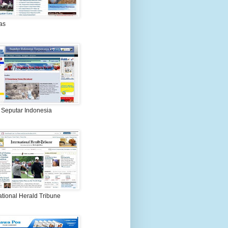
as
 Seputar Indonesia
ational Herald Tribune