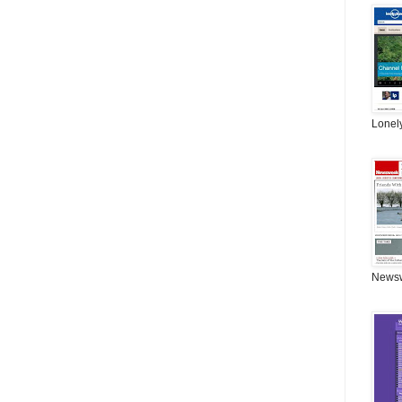
Lonel
News