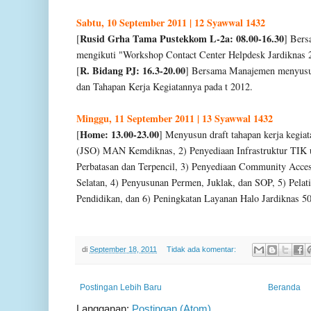
Sabtu, 10 September 2011 | 12 Syawwal 1432
Rusid Grha Tama Pustekkom L-2a: 08.00-16.30
[
] Bers
mengikuti "Workshop Contact Center Helpdesk Jardiknas 
R. Bidang PJ: 16.3-20.00
[
] Bersama Manajemen menyusu
dan Tahapan Kerja Kegiatannya pada t 2012.
Minggu, 11 September 2011 | 13 Syawwal 1432
Home: 13.00-23.00
[
] Menyusun draft tahapan kerja kegia
(JSO) MAN Kemdiknas, 2) Penyediaan Infrastruktur TIK u
Perbatasan dan Terpencil, 3) Penyediaan Community Acce
Selatan, 4) Penyusunan Permen, Juklak, dan SOP, 5) Pela
Pendidikan, dan 6) Peningkatan Layanan Halo Jardiknas 5
di
September 18, 2011
Tidak ada komentar:
Postingan Lebih Baru
Beranda
Langganan:
Postingan (Atom)