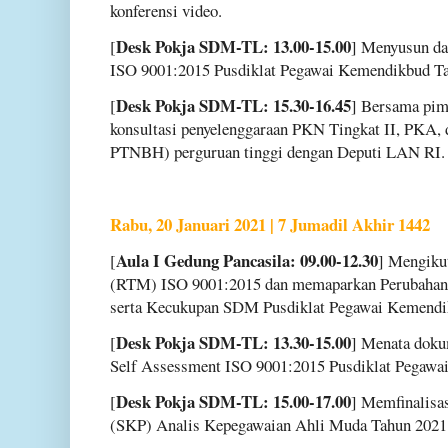
konferensi video.
Desk Pokja SDM-TL: 13.00-15.00
[
] Menyusun daf
ISO 9001:2015 Pusdiklat Pegawai Kemendikbud Ta
Desk Pokja SDM-TL: 15.30-16.45
[
] Bersama pim
konsultasi penyelenggaraan PKN Tingkat II, PKA
PTNBH) perguruan tinggi dengan Deputi LAN RI.
Rabu, 20 Januari 2021 | 7 Jumadil Akhir 1442
Aula I Gedung Pancasila: 09.00-12.30
[
] Mengiku
(RTM) ISO 9001:2015 dan memaparkan Perubahan Is
serta Kecukupan SDM Pusdiklat Pegawai Kemendi
Desk Pokja SDM-TL: 13.30-15.00
[
] Menata doku
Self Assessment ISO 9001:2015 Pusdiklat Pegawa
Desk Pokja SDM-TL: 15.00-17.00
[
] Memfinalisas
(SKP) Analis Kepegawaian Ahli Muda Tahun 2021