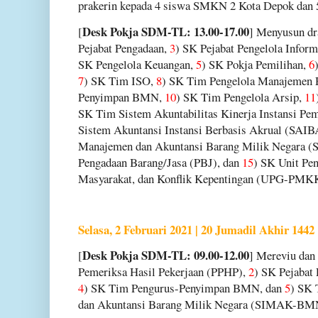
prakerin kepada 4 siswa SMKN 2 Kota Depok dan
Desk Pokja SDM-TL: 13.00-17.00
[
] Menyusun dr
Pejabat Pengadaan,
3
) SK Pejabat Pengelola Infor
SK Pengelola Keuangan,
5
) SK Pokja Pemilihan,
6
7
) SK Tim ISO,
8
) SK Tim Pengelola Manajemen 
Penyimpan BMN,
10
) SK Tim Pengelola Arsip,
11
SK Tim Sistem Akuntabilitas Kinerja Instansi Pe
Sistem Akuntansi Instansi Berbasis Akrual (SAIB
Manajemen dan Akuntansi Barang Milik Negar
Pengadaan Barang/Jasa (PBJ), dan
15
) SK Unit Pen
Masyarakat, dan Konflik Kepentingan (UPG-PMK
Selasa, 2 Februari 2021 | 20 Jumadil Akhir 1442
Desk Pokja SDM-TL: 09.00-12.00
[
] Mereviu dan
Pemeriksa Hasil Pekerjaan (PPHP),
2
) SK Pejabat
4
) SK Tim Pengurus-Penyimpan BMN, dan
5
) SK 
dan Akuntansi Barang Milik Negara (SIMAK-BM