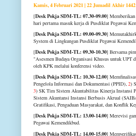
Kamis, 4 Februari 2021 | 22 Jumadil Akhir 1442
Desk Pokja SDM-TL: 07.30-09.00
[
] Memberikan 
hari pertama masuk kerja di Pusdiklat Pegawai Ke
Desk Pokja SDM-TL: 09.00-09.30
[
] Memutakhir
System di Lingkungan Pusdiklat Pegawai Kemendi
Desk Pokja SDM-TL: 09.30-10.30
[
] Bersama pim
"Asesmen Budaya Organisasi Khusus untuk UPT di
oleh KPK melalui konferensi video.
Desk Pokja SDM-TL: 10.30-12.00
[
] Memfinalisa
Pengelola Informasi dan Dokumentasi (PPID),
2
) 
3
) SK Tim Sistem Akuntabilitas Kinerja Instansi
Sistem Akuntansi Instansi Berbasis Akrual (SAIB
Gratifikasi, Pengaduan Masyarakat, dan Konflik
Desk Pokja SDM-TL: 13.00-14.00
[
] Merevisi gam
Pegawai Kemendikbud.
Desk Pokja SDM-TL: 14.00-15.00
[
] Memverifika