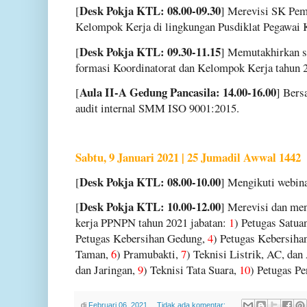
Desk Pokja KTL: 08.00-09.30
[
] Merevisi SK Pem
Kelompok Kerja di lingkungan Pusdiklat Pegawai
Desk Pokja KTL: 09.30-11.15
[
] Memutakhirkan st
formasi Koordinatorat dan Kelompok Kerja tahun
Aula II-A Gedung Pancasila: 14.00-16.00
[
] Bers
audit internal SMM ISO 9001:2015.
Sabtu, 9 Januari 2021 | 25 Jumadil Awwal 1442
Desk Pokja KTL: 08.00-10.00
[
] Mengikuti webina
Desk Pokja KTL: 10.00-12.00
[
] Merevisi dan men
kerja PPNPN tahun 2021 jabatan:
1
) Petugas Satu
Petugas Kebersihan Gedung,
4
) Petugas Kebersih
Taman,
6
) Pramubakti,
7
) Teknisi Listrik, AC, dan
dan Jaringan,
9
) Teknisi Tata Suara,
10
) Petugas P
di
Februari 06, 2021
Tidak ada komentar: