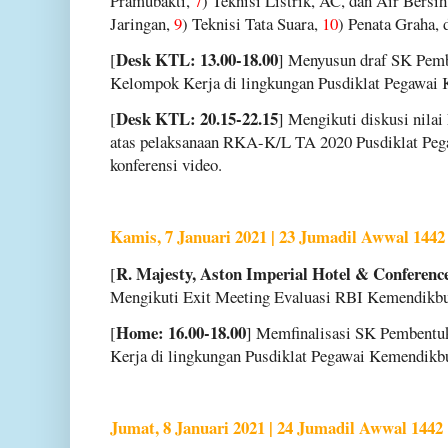
Pramubakti,
7
) Teknisi Listrik, AC, dan Air Bersi
Jaringan,
9
) Teknisi Tata Suara,
10
) Penata Graha,
Desk KTL: 13.00-18.00
[
] Menyusun draf SK Pemb
Kelompok Kerja di lingkungan Pusdiklat Pegawai
Desk KTL: 20.15-22.15
[
] Mengikuti diskusi nila
atas pelaksanaan RKA-K/L TA 2020 Pusdiklat Pe
konferensi video.
Kamis, 7 Januari 2021 | 23 Jumadil Awwal 1442
R. Majesty, Aston Imperial Hotel & Conference
[
Mengikuti Exit Meeting Evaluasi RBI Kemendikbu
Home: 16.00-18.00
[
] Memfinalisasi SK Pembentu
Kerja di lingkungan Pusdiklat Pegawai Kemendik
Jumat, 8 Januari 2021 | 24 Jumadil Awwal 1442