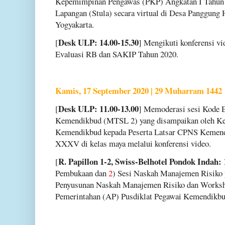
Kepemimpinan Pengawas (PKP) Angkatan I Tahun 2
Lapangan (Stula) secara virtual di Desa Panggung 
Yogyakarta.
Desk ULP: 14.00-15.30
[
] Mengikuti konferensi v
Evaluasi RB dan SAKIP Tahun 2020.
Kamis, 17 September 2020 | 29 Muharram 1442
Desk ULP: 11.00-13.00
[
] Memoderasi sesi Kode E
Kemendikbud (MTSL 2) yang disampaikan oleh Kep
Kemendikbud kepada Peserta Latsar CPNS Kemend
XXXV di kelas maya melalui konferensi video.
R. Papillon 1-2, Swiss-Belhotel Pondok Indah: 
[
Pembukaan dan
2
) Sesi Naskah Manajemen Risiko
Penyusunan Naskah Manajemen Risiko dan Worksho
Pemerintahan (AP) Pusdiklat Pegawai Kemendikbu