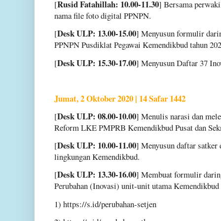
Rusid Fatahillah: 10.00-11.30
[
] Bersama perwak
nama file foto digital PPNPN.
Desk ULP: 13.00-15.00
[
] Menyusun formulir dari
PPNPN Pusdiklat Pegawai Kemendikbud tahun 202
Desk ULP: 15.30-17.00
[
] Menyusun Daftar 37 In
Jumat, 2 Oktober 2020 | 14 Safar 1442
Desk ULP: 08.00-10.00
[
] Menulis narasi dan mel
Reform LKE PMPRB Kemendikbud Pusat dan Sekret
Desk ULP: 10.00-11.00
[
] Menyusun daftar satker 
lingkungan Kemendikbud.
Desk ULP: 13.30-16.00
[
] Membuat formulir darin
Perubahan (Inovasi) unit-unit utama Kemendikbud 
1) https://s.id/perubahan-setjen