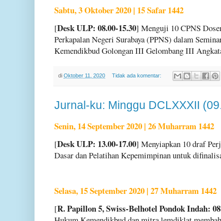
Sabtu, 3 Oktober 2020 | 15 Safar 1442
Desk ULP: 08.00-15.30
[
] Menguji 10 CPNS Dosen
Perkapalan Negeri Surabaya (PPNS) dalam Semina
Kemendikbud Golongan III Gelombang III Angkata
di
Oktober 11, 2020
Tidak ada komentar:
Jurnal-ku: Minggu DCLXXXII (09
Senin, 14 September 2020 | 26 Muharram 1442
Desk ULP: 13.00-17.00
[
] Menyiapkan 10 draf Per
Dasar dan Pelatihan Kepemimpinan untuk difinalisa
Selasa, 15 September 2020 | 27 Muharram 1442
R. Papillon 5, Swiss-Belhotel Pondok Indah: 08
[
Hukum Kemendikbud dan mitra lemdiklat membahas