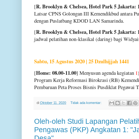
R. Brooklyn & Chelsea, Hotel Park 5 Jakarta: 
[
Latsar CPNS Golongan III Kemendikbud antara P
dengan Puslatbang KDOD LAN Samarinda.
R. Brooklyn & Chelsea, Hotel Park 5 Jakarta: 
[
jadwal pelatihan non-klasikal (daring) bagi Widya
Sabtu, 15 Agustus 2020 | 25 Dzulhijjah 1441
Home: 08.00-11.00
[
] Menyusun agenda kegiatan
1
Program Kerja Reformasi Birokrasi (RB) Kemend
Pembaruan Peta Proses Bisnis Pusdiklat Pegawai T
di
Oktober 11, 2020
Tidak ada komentar:
Oleh-oleh Studi Lapangan Pela
Pengawas (PKP) Angkatan 1: "J
Desa"