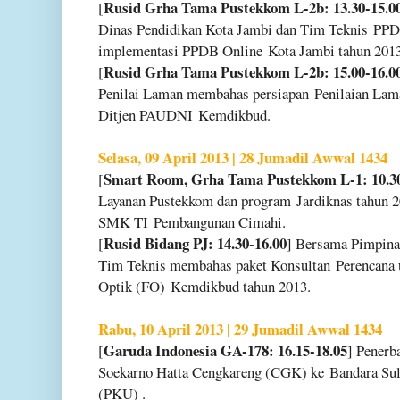
Rusid Grha Tama Pustekkom L-2b: 13.30-15.0
[
Dinas Pendidikan Kota Jambi dan Tim Teknis
PPD
implementasi PPDB Online
Kota Jambi tahun 201
Rusid Grha Tama Pustekkom L-2b: 15.00-16.0
[
Penilai Laman membahas persiapan
Penilaian Lama
Ditjen PAUDNI
Kemdikbud.
Selasa, 09 April 2013 | 28 Jumadil Awwal 1434
Smart Room, Grha Tama Pustekkom L-1: 10.30
[
Layanan Pustekkom dan program
Jardiknas tahun 
SMK TI
Pembangunan Cimahi.
Rusid Bidang PJ: 14.30-16.00
[
] Bersama Pimpin
Tim Teknis membahas paket Konsultan
Perencana 
Optik (FO)
Kemdikbud tahun 2013.
Rabu, 10 April 2013 | 29 Jumadil Awwal 1434
Garuda Indonesia GA-178: 16.15-18.05
[
] Penerb
Soekarno Hatta Cengkareng (CGK) ke
Bandara Sul
(PKU) .