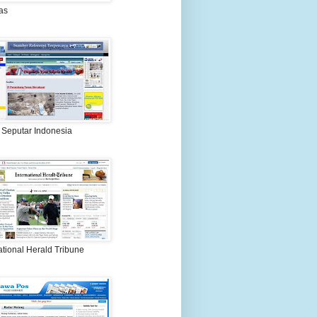
as
 Seputar Indonesia
ational Herald Tribune