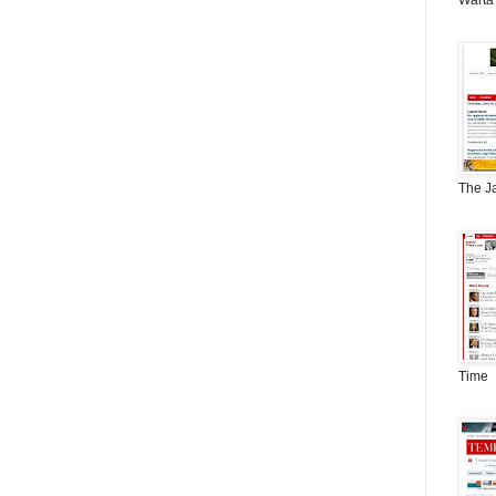
Warta
The J
Time