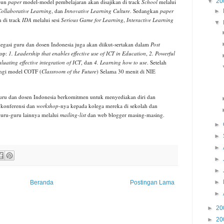
▼
20
pun
paper
model-model pembelajaran akan disajikan di track
School
melalui
ollaborative Learning
, dan
Innovative Learning Culture
. Sedangkan
paper
►
n di track
IDA
melalui sesi
Serious Game for Learning
,
Interactive Learning
▼
legasi guru dan dosen Indonesia juga akan diikut-sertakan dalam
Post
hop:
1. Leadership that enables effective use of ICT in Education
,
2. Powerful
luating effective integration of ICT
, dan
4. Learning how to use
. Setelah
ungi model COTF (
Classroom of the Future
) Selama 30 menit di NIE
guru dan dosen Indonesia berkomitmen untuk menyediakan diri dan
 konferensi dan
workshop
-nya kepada kolega mereka di sekolah dan
ru-guru lainnya melalui
mailing-list
dan web blogger masing-masing.
►
►
►
►
►
►
Beranda
Postingan Lama
►
►
20
►
20