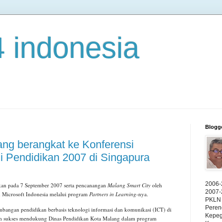
4 indonesia
Blogg
ng berangkat ke Konferensi
gi Pendidikan 2007 di Singapura
2006-
kan pada 7 September 2007 serta pencanangan
Malang Smart City
oleh
2007-
 Microsoft Indonesia melalui program
Partners in Learning
-nya.
PKLN 
Peren
angan pendidikan berbasis teknologi informasi dan komunikasi (ICT) di
Kepeg
ah sukses mendukung Dinas Pendidikan Kota Malang dalam program