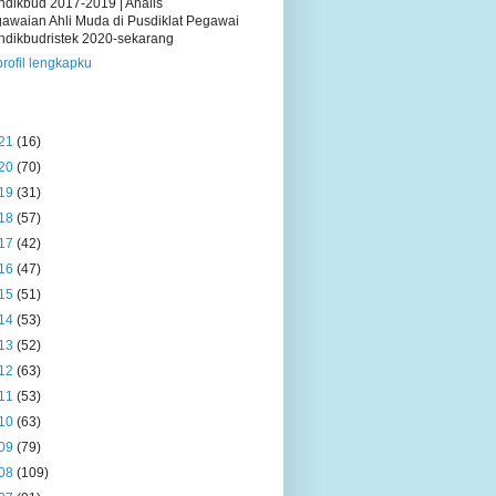
dikbud 2017-2019 | Analis
awaian Ahli Muda di Pusdiklat Pegawai
dikbudristek 2020-sekarang
profil lengkapku
21
(16)
20
(70)
19
(31)
18
(57)
17
(42)
16
(47)
15
(51)
14
(53)
13
(52)
12
(63)
11
(53)
10
(63)
09
(79)
08
(109)