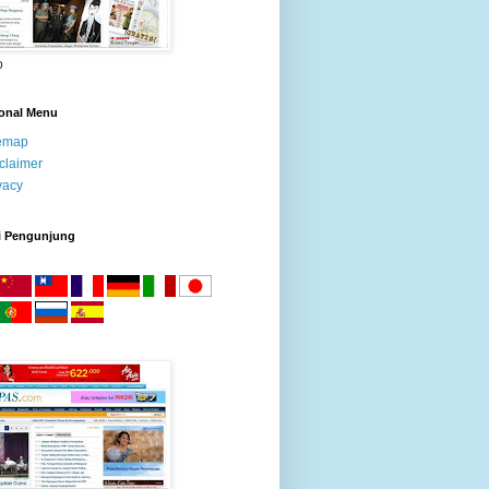
o
ional Menu
temap
claimer
vacy
i Pengunjung