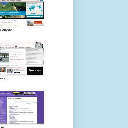
y Planet
week