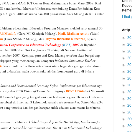
Kemen
P, SMA dan SMA di ICT Center Kota Malang pada bulan Maret 2007. Kini
Kepeg
8 nanti kembali Microsoft Indonesia mendukung Dinas Pendidikan Kota
Kemen
gi 400 guru, 400 tata usaha dan 400 pustakawan Kota Malang di ICT Center
Lihat 
dibidang e-Learning, Education Program Manager melalui surat tanggal 30
Arsip
Ali Mustofa
Ninik Risdiana Astuty
(Guru MI Khadijah Malang),
(Wakil
►
20
ka
Triyono Indrasiwi Kuncoroaji
(Guru SMAN 2 Malang), dan
(Guru
tional Conference on Education Technology (
ICET
) 2007
di Republic
►
20
November 2007 dan
Post Conference Workshop
di National Institute of
►
20
November 2007. Keempat guru asal Kota Malang tersebut akan bergabung
►
20
ikpapan yang memenangkan kompetisi
Indonesia Innovative Teacher
►
20
a
dosen multimedia Universitas Surakarta sebagai delegasi guru dan dosen
g ini didasarkan pada potensi sekolah dan kompetensi guru di bidang
►
20
►
20
►
20
lations and Neomillennial Learning Styles: Implications for Education
-nya
Bruce Dixon
versity dan
2020 Vision of Future Learning
-nya
dari Microsoft
►
20
0-an delegasi yang teregisterasi dari berbagai negara. Di arena konferensi
►
20
 membagi diri menjadi 3 kelompok sesuai track
Researcher
,
School
dan
IDA
►
20
re
) yang tersedia dan dengan harapan tidak ada sesi atau materi konferensi
►
20
►
20
searcher
melalui sesi
Global Citizenship in the Digital Age
,
Leadership for
►
20
 Games & Game-like Environment
, dan
The 3Cs in Educational Technology: