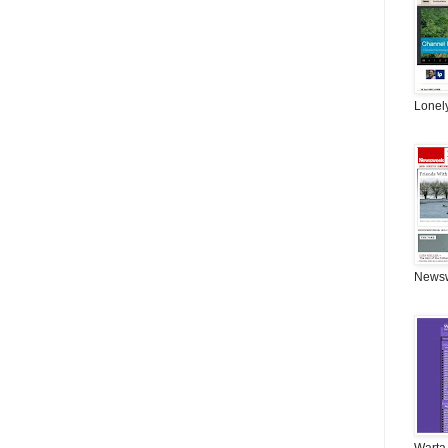
Lonel
News