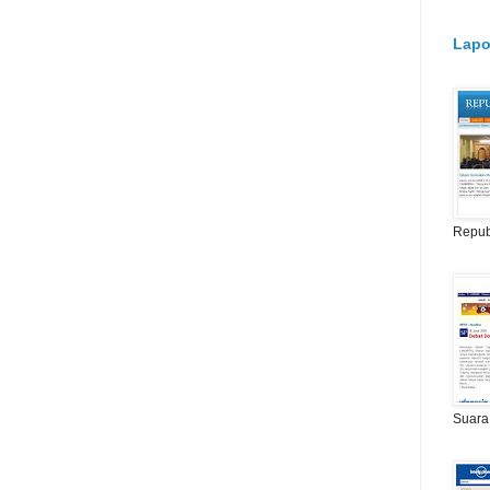
Lapo
Repub
Suara