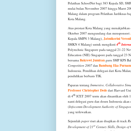
Pelatihan SchoolNet bagi 383 Kepala SD, SM
mulai bulan November 2007 hingga Maret 200
Malang dalam program Pelatihan Jardiknas ba
Kota Malang.
Atas prestasi Kota Malang yang menakjubkan 
Oktober 2007 mengundang dan mensponsori
Jatmikorini Veroni
Kepala SMPN 3 Malang),
th
SMKN 4 Malang) untuk mengikuti
4
Interna
Polytechnic Singapore pada tanggal 21-22 
Education (NIE) Singapore pada tanggal 23 
Bakrowi Jumiran
bersama
guru SMP KPS Bal
Bambang Eka Purnam
Competition 2007
dan
Indonesia. Pemilihan delegasi dari Kota Malan
pendidikan berbasis TIK.
Paparan tentang
Immersive, Collaborative Simu
Professor
Christopher
Dede
dari Harvard Uni
th
di 4
ICET 2007 tentu akan dinantikan oleh 100
nanti delegasi guru dan dosen Indonesia akan
(
Infocomm Development Authority of Singapo
yang terlewatkan.
Sejumlah
paper
riset akan disajikan di track
Re
st
Development of 21
Century Skills
,
Design of