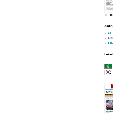
Temp
Addit
Si
Dis
Pri
Lokas