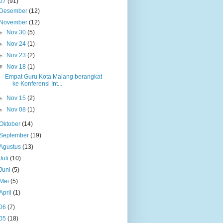
07
(91)
Desember
(12)
November
(12)
►
Nov 30
(5)
►
Nov 24
(1)
►
Nov 23
(2)
▼
Nov 18
(1)
Empat Guru Kota Malang berangkat
ke Konferensi Int...
►
Nov 15
(2)
►
Nov 08
(1)
Oktober
(14)
September
(19)
Agustus
(13)
Juli
(10)
Juni
(5)
Mei
(5)
April
(1)
06
(7)
05
(18)