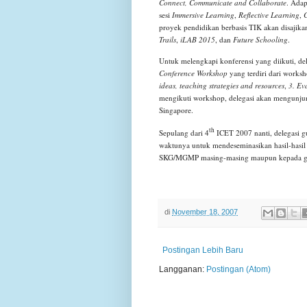
Connect, Communicate and Collaborate
. Ada
sesi
Immersive Learning
,
Reflective Learning
,
C
proyek pendidikan berbasis TIK akan disajika
Trails
,
iLAB 2015
, dan
Future Schooling
.
Untuk melengkapi konferensi yang diikuti, de
Conference Workshop
yang terdiri dari works
ideas, teaching strategies and resources
,
3. Eva
mengikuti workshop, delegasi akan mengunj
Singapore.
th
Sepulang dari 4
ICET 2007 nanti, delegasi 
waktunya untuk mendeseminasikan hasil-hasil
SKG/MGMP masing-masing maupun kepada gu
di
November 18, 2007
Postingan Lebih Baru
Langganan:
Postingan (Atom)