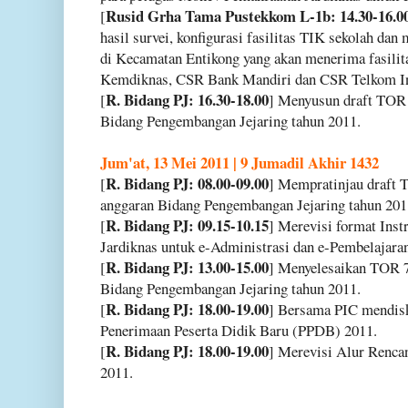
Rusid Grha Tama Pustekkom L-1b: 14.30-16.0
[
hasil survei, konfigurasi fasilitas TIK sekolah 
di Kecamatan Entikong yang akan menerima fasilit
Kemdiknas, CSR Bank Mandiri dan CSR Telkom In
R. Bidang PJ: 16.30-18.00
[
] Menyusun draft TOR 
Bidang Pengembangan Jejaring tahun 2011.
Jum'at, 13 Mei 2011 | 9 Jumadil Akhir 1432
R. Bidang PJ: 08.00-09.00
[
] Mempratinjau draft 
anggaran Bidang Pengembangan Jejaring tahun 201
R. Bidang PJ: 09.15-10.15
[
] Merevisi format In
Jardiknas untuk e-Administrasi dan e-Pembelajara
R. Bidang PJ: 13.00-15.00
[
] Menyelesaikan TOR 7
Bidang Pengembangan Jejaring tahun 2011.
R. Bidang PJ: 18.00-19.00
[
] Bersama PIC mendis
Penerimaan Peserta Didik Baru (PPDB) 2011.
R. Bidang PJ: 18.00-19.00
[
] Merevisi Alur Renc
2011.