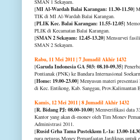
SMAN 1 Sekayam.
MI Al-Wardah Balai Karangan: 11.30-11.50
[
] M
TIK di MI Al-Wardah Balai Karangan.
PLIK Kec. Balai Karangan: 11.55-12.05
[
] Memotr
PLIK di Kecamatan Balai Karangan.
SMAN 2 Sekayam: 12.45-13.20
[
] Mensurvei fasil
SMAN 2 Sekayam.
Rabu, 11 Mei 2011 | 7 Jumadil Akhir 1432
Garuda Indonesia GA 503: 08.10-09.35
[
] Penerb
Pontianak (PNK) ke Bandara Internasional Soeka
Home: 19.00-23.00
[
] Menyusun materi presentasi
di Kec. Entikong, Kab. Sanggau, Prov.Kalimantan B
Kamis, 12 Mei 2011 | 8 Jumadil Akhir 1432
R. Bidang PJ: 08.00-10.00
[
] Memverifikasi data 3
Kantor yang akan di-monev oleh Tim Monev Pemanf
Administrasi 2011.
Rusid Grha Tama Pustekkom L-1a: 13.00-14.3
[
para petugas Monev Pemanfaatan Jardiknas untuk e-