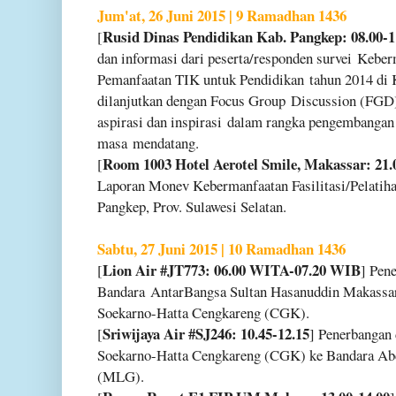
Jum'at, 26 Juni 2015 | 9 Ramadhan 1436
Rusid Dinas Pendidikan Kab. Pangkep: 08.00-
[
dan informasi dari peserta/responden survei
Keberm
Pemanfaatan TIK untuk Pendidikan
tahun 2014 di
dilanjutkan dengan Focus Group
Discussion (FGD)
aspirasi dan inspirasi
dalam rangka pengembangan F
masa
mendatang.
Room 1003 Hotel Aerotel Smile, Makassar: 21
[
Laporan Monev Kebermanfaatan Fasilitasi/Pelati
Pangkep, Prov. Sulawesi Selatan.
Sabtu, 27 Juni 2015 | 10 Ramadhan 1436
Lion Air #JT773: 06.00 WITA-07.20 WIB
[
] Pen
Bandara
AntarBangsa Sultan Hasanuddin Makass
Soekarno-Hatta Cengkareng (CGK).
Sriwijaya Air #SJ246: 10.45-12.15
[
] Penerbangan
Soekarno-Hatta Cengkareng (CGK) ke Bandara A
(MLG).