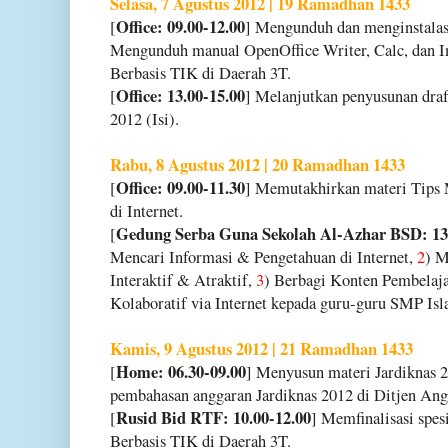
Selasa, 7 Agustus 2012 | 19 Ramadhan 1433
Office: 09.00-12.00
[
] Mengunduh dan menginstalas
Mengunduh manual OpenOffice Writer, Calc, dan I
Berbasis TIK di Daerah 3T.
Office: 13.00-15.00
[
] Melanjutkan penyusunan dra
2012 (Isi).
Rabu, 8 Agustus 2012 | 20 Ramadhan 1433
Office: 09.00-11.30
[
] Memutakhirkan materi Tips 
di Internet.
Gedung Serba Guna Sekolah Al-Azhar BSD: 13
[
Mencari Informasi & Pengetahuan di Internet,
2
) M
Interaktif & Atraktif,
3
) Berbagi Konten Pembelaj
Kolaboratif via Internet kepada guru-guru SMP I
Kamis, 9 Agustus 2012 | 21 Ramadhan 1433
Home: 06.30-09.00
[
] Menyusun materi Jardiknas 2
pembahasan anggaran Jardiknas 2012 di Ditjen Ang
Rusid Bid RTF: 10.00-12.00
[
] Memfinalisasi spes
Berbasis TIK di Daerah 3T.