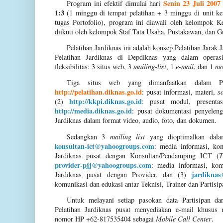
Senin 23 Juli 200
Program ini efektif dimulai hari
1:3
(1 minggu di tempat pelatihan + 3 minggu di unit k
tugas Portofolio), program ini diawali oleh kelompok
diikuti oleh kelompok Staf Tata Usaha, Pustakawan, dan
Pelatihan Jardiknas ini adalah konsep Pelatihan Jarak 
Pelatihan Jardiknas di Depdiknas yang dalam operasi
fleksibilitas:
3 situs web, 3
mailing-list
, 1
e-mail
, dan 1
mo
Tiga situs web yang dimanfaatkan dalam Pel
http://pelatihan.diknas.go.id
: pusat informasi, materi,
s
http://kkpi.diknas.go.id
(2)
: pusat modul, present
http://media.diknas.go.id
: pusat dokumentasi penyeleng
Jardiknas dalam format video, audio, foto, dan dokumen.
Sedangkan 3
mailing list
yang dioptimalkan dalam
konsultan-ict@yahoogroups.com
: media informasi, ko
Jardiknas pusat dengan Konsultan/Pendamping ICT (
T
provider-pjj@yahoogroups.com
: media informasi, kom
jardikna
Jardiknas pusat dengan Provider, dan (3)
komunikasi dan edukasi antar Teknisi, Trainer dan Partisip
Untuk melayani setiap pasokan data Partisipan d
Pelatihan Jardiknas pusat menyediakan e-mail khusus 
nomor HP +62-817535404 sebagai
Mobile Call Center
.