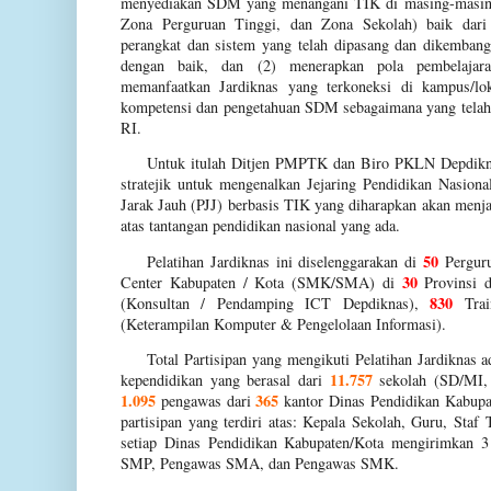
menyediakan SDM yang menangani TIK di masing-masing
Zona Perguruan Tinggi, dan Zona Sekolah) baik dari
perangkat dan sistem yang telah dipasang dan dikembangk
dengan baik, dan (2) menerapkan pola pembelajaran
memanfaatkan Jardiknas yang terkoneksi di kampus/lo
kompetensi dan pengetahuan SDM sebagaimana yang tela
RI.
Untuk itulah Ditjen PMPTK dan Biro PKLN Depdikna
stratejik untuk mengenalkan Jejaring Pendidikan Nasiona
Jarak Jauh (PJJ) berbasis TIK yang diharapkan akan menja
atas tantangan pendidikan nasional yang ada.
50
Pelatihan Jardiknas ini diselenggarakan di
Perguru
30
Center Kabupaten / Kota (SMK/SMA) di
Provinsi 
830
(Konsultan / Pendamping ICT Depdiknas),
Trai
(Keterampilan Komputer & Pengelolaan Informasi).
Total Partisipan yang mengikuti Pelatihan Jardiknas 
11.757
kependidikan yang berasal dari
sekolah (SD/MI
1.095
365
pengawas dari
kantor Dinas Pendidikan Kabupa
partisipan yang terdiri atas: Kepala Sekolah, Guru, Sta
setiap Dinas Pendidikan Kabupaten/Kota mengirimkan 3 
SMP, Pengawas SMA, dan Pengawas SMK.