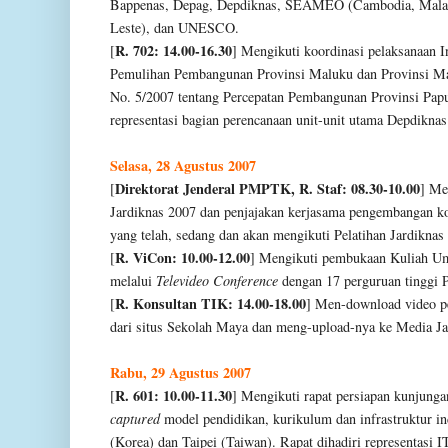
Bappenas, Depag, Depdiknas, SEAMEO (Cambodia,
Malay
Leste), dan UNESCO.
R. 702: 14.00-16.30
[
] Mengikuti koordinasi pelaksanaan I
Pemulihan Pembangunan Provinsi Maluku dan Provinsi Mal
No. 5/2007 tentang Percepatan Pembangunan Provinsi Pap
representasi bagian perencanaan unit-unit utama Depdiknas
Selasa, 28 Agustus 2007
Direktorat Jenderal PMPTK, R. Staf: 08.30-10.00
[
] Me
Jardiknas 2007 dan penjajakan kerjasama pengembangan k
yang telah, sedang dan akan mengikuti Pelatihan Jardiknas
R. ViCon: 10.00-12.00
[
] Mengikuti pembukaan Kuliah U
melalui
Televideo Conference
dengan 17 perguruan tinggi P
R. Konsultan TIK: 14.00-18.00
[
] Men-download video pe
dari situs Sekolah Maya dan meng-upload-nya ke Media Ja
Rabu, 29 Agustus 2007
R. 601: 10.00-11.30
[
] Mengikuti rapat persiapan kunjun
captured
model pendidikan, kurikulum dan infrastruktur i
(Korea) dan Taipei (Taiwan). Rapat dihadiri representas