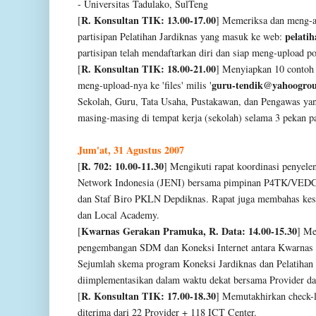
- Universitas Tadulako, SulTeng
R. Konsultan TIK: 13.00-17.00
[
] Memeriksa dan meng-ak
pelati
partisipan Pelatihan Jardiknas yang masuk ke web:
partisipan telah mendaftarkan diri dan siap meng-upload po
R. Konsultan TIK: 18.00-21.00
[
] Menyiapkan 10 contoh p
guru-tendik@yahoogro
meng-upload-nya ke 'files' milis '
Sekolah, Guru, Tata Usaha, Pustakawan, dan Pengawas ya
masing-masing di tempat kerja (sekolah) selama 3 pekan pa
Jum'at, 31 Agustus 2007
R. 702: 10.00-11.30
[
] Mengikuti rapat koordinasi penyel
Network Indonesia (JENI) bersama pimpinan P4TK/VEDC
dan Staf Biro PKLN Depdiknas. Rapat juga membahas kes
dan Local Academy.
Kwarnas Gerakan Pramuka, R. Data: 14.00-15.30
[
] Me
pengembangan SDM dan Koneksi Internet antara Kwarnas 
Sejumlah skema program Koneksi Jardiknas dan Pelatiha
diimplementasikan dalam waktu dekat bersama Provider da
R. Konsultan TIK
: 17.00-18.30
[
] Memutakhirkan check-l
diterima dari 22 Provider + 118 ICT Center.