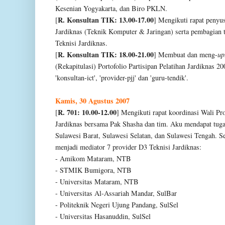
Kesenian Yogyakarta, dan Biro PKLN.
R. Konsultan TIK: 13.00-17.00
[
] Mengikuti rapat penyu
Jardiknas (Teknik Komputer & Jaringan) serta pembagian 
Teknisi Jardiknas.
R. Konsultan TIK: 18.00-21.00
[
] Membuat dan meng-
up
(Rekapitulasi) Portofolio Partisipan Pelatihan Jardiknas 2
'konsultan-ict', 'provider-pjj' dan 'guru-tendik'.
Kamis, 30 Agustus 2007
R. 701: 10.00-12.00
[
] Mengikuti rapat koordinasi Wali Pr
Jardiknas bersama Pak Shasha dan tim. Aku mendapat tug
Sulawesi Barat, Sulawesi Selatan, dan Sulawesi Tengah. Se
menjadi mediator 7 provider D3 Teknisi Jardiknas:
- Amikom Mataram, NTB
- STMIK Bumigora, NTB
- Universitas Mataram, NTB
- Universitas Al-Assariah Mandar, SulBar
- Politeknik Negeri Ujung Pandang, SulSel
- Universitas Hasanuddin, SulSel