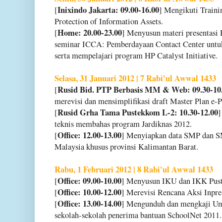
Inixindo Jakarta: 09.00-16.00
[
] Mengikuti Traini
Protection of Information Assets.
Home: 20.00-23.00
[
] Menyusun materi presentasi 
seminar ICCA: Pemberdayaan Contact Center untu
serta mempelajari program HP Catalyst Initiative.
Selasa, 31 Januari 2012 | 7 Rabi'ul Awwal 1433
Rusid Bid. PTP Berbasis MM & Web: 09.30-10
[
merevisi dan mensimplifikasi draft Master Plan e-
Rusid Grha Tama Pustekkom L-2: 10.30-12.00
[
]
teknis membahas program Jardiknas 2012.
Office: 12.00-13.00
[
] Menyiapkan data SMP dan S
Malaysia khusus provinsi Kalimantan Barat.
Rabu, 1 Februari 2012 | 8 Rabi'ul Awwal 1433
Office: 09.00-10.00
[
] Menyusun IKU dan IKK Pus
Office: 10.00-12.00
[
] Merevisi Rencana Aksi Inpr
Office: 13.00-14.00
[
] Mengunduh dan mengkaji Um
sekolah-sekolah penerima bantuan SchoolNet 2011.