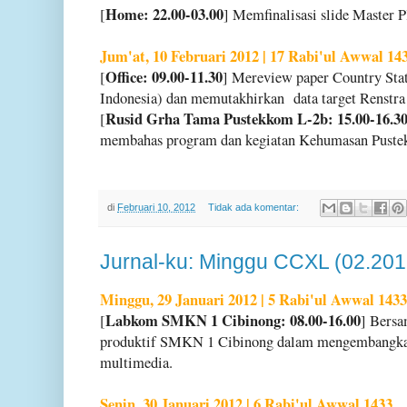
Home: 22.00-03.00
[
] Memfinalisasi slide Master 
Jum'at, 10 Februari 2012 | 17 Rabi'ul Awwal 14
Office: 09.00-11.30
[
] Mereview paper Country Stat
Indonesia) dan memutakhirkan data target Renstr
Rusid Grha Tama Pustekkom L-2b: 15.00-16.3
[
membahas program dan kegiatan Kehumasan Pustek
di
Februari 10, 2012
Tidak ada komentar:
Jurnal-ku: Minggu CCXL (02.201
Minggu, 29 Januari 2012 | 5 Rabi'ul Awwal 1433
Labkom SMKN 1 Cibinong: 08.00-16.00
[
] Bersa
produktif SMKN 1 Cibinong dalam mengembangkan
multimedia.
Senin, 30 Januari 2012 | 6 Rabi'ul Awwal 1433