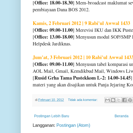
Office: 18.00-18.30
[
] Mem-broadcast maklumat sew
pembiayaan Dana BOS 2012.
Kamis, 2 Februari 2012 | 9 Rabi'ul Awwal 1433
Office: 09.00-11.00
[
] Merevisi IKU dan IKK Pus
Office: 13.00-18.00
[
] Menyusun modul SOP/SMP P
Helpdesk Jardiknas.
Jum'at, 3 Februari 2012 | 10 Rabi'ul Awwal 143
Office: 09.00-11.00
[
] Menyusun tabel komparasi u
AOL Mail, Gmail, Kemdikbud Mail, Windows Live
Rusid Grha Tama Pustekkom L-2: 14.00-14.45
[
]
materi yang akan disajikan untuk Panja Jejaring 
di
Februari 10, 2012
Tidak ada komentar:
Postingan Lebih Baru
Beranda
Langganan:
Postingan (Atom)