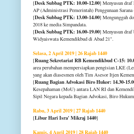
Desk Subbag PTK: 10.00-12.00
[
] Menyusun draf 
AP (Administrasi Pemerintah) Penggunaan Sarana 
Desk Subbag PTK: 13.00-14.00
[
] Mengunggah 
2018 ke media Simpandata.
Desk Subbag PTK: 16.00-19.00
[
] Menyusun draf 
Widyaiswata Kemendikbud di Abad 21".
Selasa, 2 April 2019 | 26 Rajab 1440
Ruang Sekretariat RB Kemendikbud C-15: 10.0
[
area perubahan mempersiapkan pengisian LKE (Le
yang akan diasesmen oleh Tim Asesor Itjen Kemen
Ruang Bagian Advokasi Biro Hukor: 14.30-15.0
[
Kesepahaman (MoU) antara LAN RI dan Kemendikb
Sipil Negara kepada Bagian Advokasi, Biro Huku
Rabu, 3 April 2019 | 27 Rajab 1440
Libur Hari Isra' Mikraj 1440
[
]
Kamis, 4 April 2019 | 28 Rajab 1440