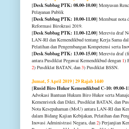
Desk Subbag PTK: 08.00-10.00
[
] Menyusun Renc
Pelayanan Publik
Desk Subbag PTK: 10.00-11.00
[
] Membuat nota d
Reformasi Birokrasi 2019.
Desk Subbag PTK: 11.00-12.00
[
] Mereviu draf 
LAN-RI dan Kemendikbud tentang Kerja Sama dal
Pelatihan dan Pengembangan Kompetensi serta Inov
Desk Subbag PTK: 13.00-15.00
[
] Mereviu draf (
antara Pusdiklat Pegawai Kemendikbud dengan
1
) 
2
) Pusdiklat BATAN, dan
3
) Pusdiklat BSSN.
Jumat, 5 April 2019 | 29 Rajab 1440
Rusid Biro Hukor Kemendikbud C-10: 09.00-1
[
Advokasi Bantuan Hukum Biro Hukor serta Manaj
Kemenristek dan Dikti, Pusdiklat BATAN, dan Pus
Nota Kesepahaman (MoU) antara LAN-RI dan Kem
dalam Bidang Kajian Kebijakan, Pelatihan dan Pe
Inovasi Administrasi Negara, dan
2
) Perjanjian Ke