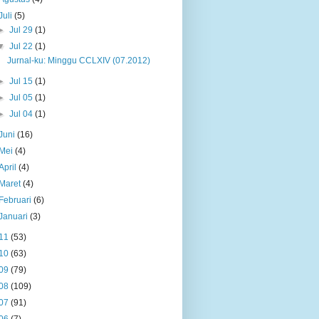
Juli
(5)
►
Jul 29
(1)
▼
Jul 22
(1)
Jurnal-ku: Minggu CCLXIV (07.2012)
►
Jul 15
(1)
►
Jul 05
(1)
►
Jul 04
(1)
Juni
(16)
Mei
(4)
April
(4)
Maret
(4)
Februari
(6)
Januari
(3)
11
(53)
10
(63)
09
(79)
08
(109)
07
(91)