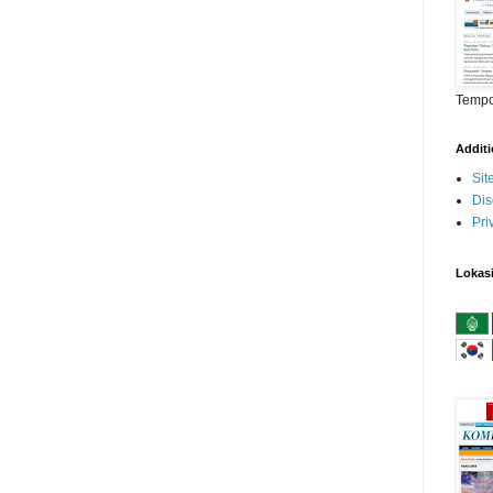
Temp
Addit
Si
Dis
Pri
Lokas