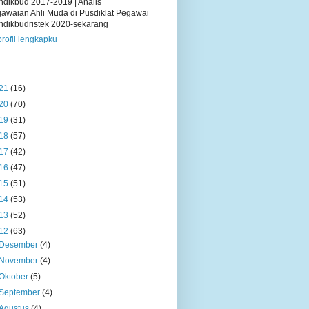
dikbud 2017-2019 | Analis
awaian Ahli Muda di Pusdiklat Pegawai
dikbudristek 2020-sekarang
profil lengkapku
21
(16)
20
(70)
19
(31)
18
(57)
17
(42)
16
(47)
15
(51)
14
(53)
13
(52)
12
(63)
Desember
(4)
November
(4)
Oktober
(5)
September
(4)
Agustus
(4)