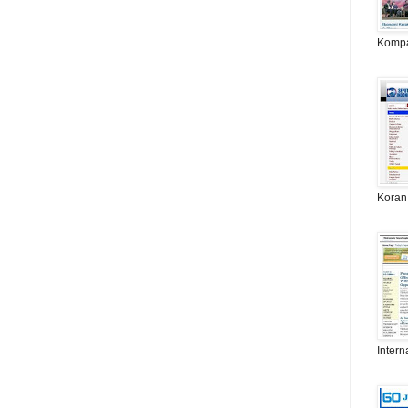
Komp
Koran
Intern