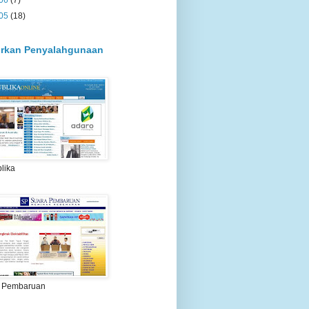
06
(7)
05
(18)
rkan Penyalahgunaan
lika
 Pembaruan