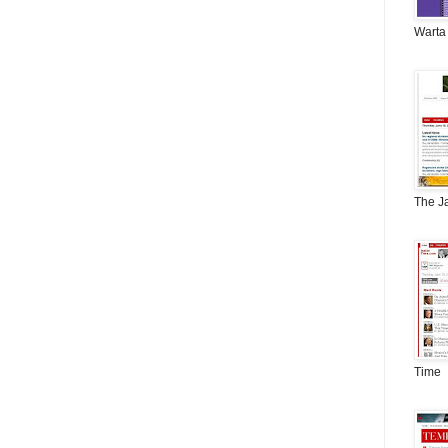
Warta
The J
Time