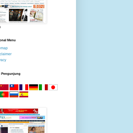
o
ional Menu
temap
claimer
vacy
i Pengunjung