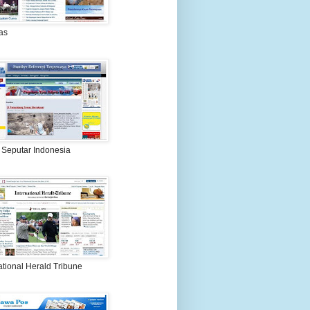
as
 Seputar Indonesia
ational Herald Tribune