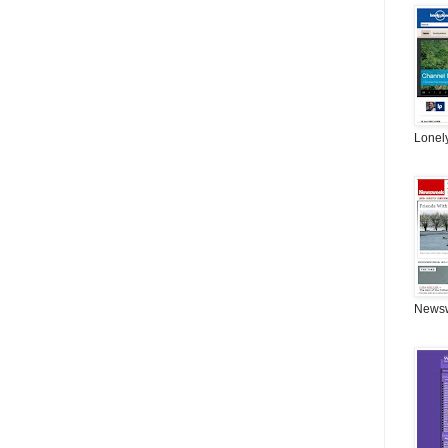
Lonel
News