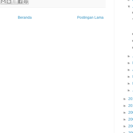
▼
Beranda
Postingan Lama
►
►
►
►
►
►
►
20
►
20
►
20
►
20
►
20