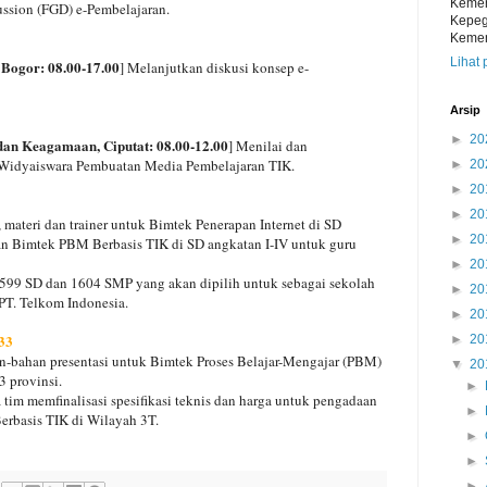
Kemen
ssion (FGD) e-Pembelajaran.
Kepeg
Kemen
Lihat 
 Bogor: 08.00-17.00
] Melanjutkan diskusi konsep e-
Arsip
►
20
dan Keagamaan, Ciputat: 08.00-12.00
] Menilai dan
t Widyaiswara Pembuatan Media Pembelajaran TIK.
►
20
►
20
►
20
 materi dan trainer untuk Bimtek Penerapan Internet di SD
►
20
n Bimtek PBM Berbasis TIK di SD angkatan I-IV untuk guru
►
20
599 SD dan 1604 SMP yang akan dipilih untuk sebagai sekolah
►
20
PT. Telkom Indonesia.
►
20
33
►
20
-bahan presentasi untuk Bimtek Proses Belajar-Mengajar (PBM)
▼
20
3 provinsi.
►
 tim memfinalisasi spesifikasi teknis dan harga untuk pengadaan
►
erbasis TIK di Wilayah 3T.
►
►
►