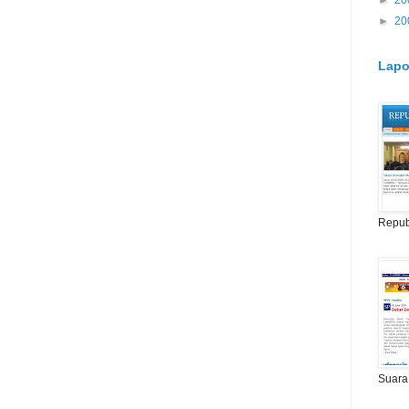
►
20
►
20
Lapo
Repub
Suara