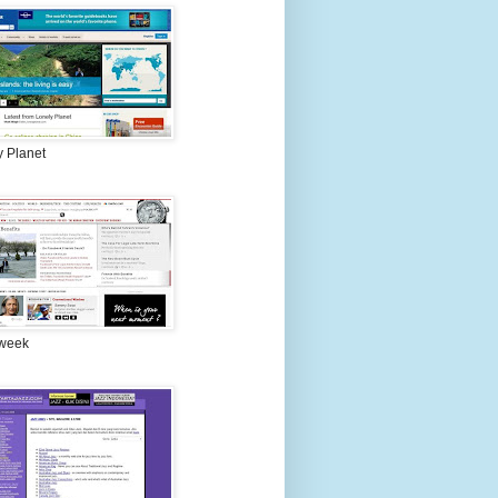
y Planet
week