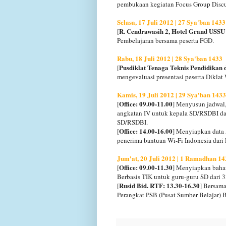
pembukaan kegiatan Focus Group Discu
Selasa, 17 Juli 2012 | 27 Sya'ban 1433
R. Cendrawasih 2, Hotel Grand USSU
[
Pembelajaran bersama peserta FGD.
Rabu, 18 Juli 2012 | 28 Sya'ban 1433
Pusdiklat Tenaga Teknis Pendidikan 
[
mengevaluasi presentasi peserta Dikla
Kamis, 19 Juli 2012 | 29 Sya'ban 1433
Office: 09.00-11.00
[
] Menyusun jadwal,
angkatan IV untuk kepala SD/RSDBI da
SD/RSDBI.
Office: 14.00-16.00
[
] Menyiapkan data 
penerima bantuan Wi-Fi Indonesia dari 
Jum'at, 20 Juli 2012 | 1 Ramadhan 14
Office: 09.00-11.30
[
] Menyiapkan bahan
Berbasis TIK untuk guru-guru SD dari 3
Rusid Bid. RTF: 13.30-16.30
[
] Bersama
Perangkat PSB (Pusat Sumber Belajar) B