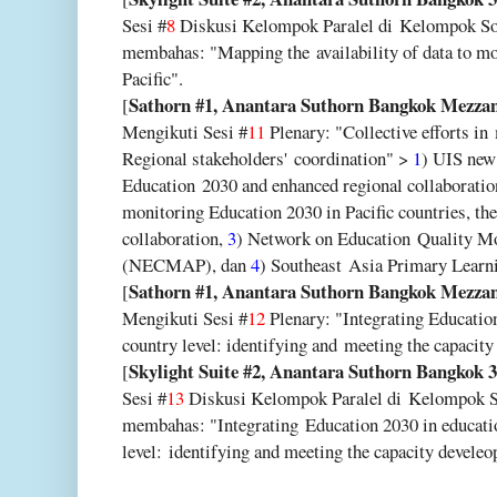
Sesi #
8
Diskusi Kelompok Paralel di
Kelompok Sou
membahas: "Mapping the
availability of data to 
Pacific".
Sathorn #1, Anantara Suthorn Bangkok Mezza
[
Mengikuti Sesi #
11
Plenary: "Collective efforts in
Regional stakeholders'
coordination" >
1
) UIS new 
Education
2030 and enhanced regional collaborati
monitoring Education 2030 in Pacific countries, th
collaboration,
3
) Network on Education
Quality Mo
(NECMAP), dan
4
) Southeast
Asia Primary Lear
Sathorn #1, Anantara Suthorn Bangkok Mezza
[
Mengikuti Sesi #
12
Plenary: "Integrating Educati
country level: identifying and
meeting the capacit
Skylight Suite #2, Anantara Suthorn Bangkok 3
[
Sesi #
13
Diskusi Kelompok Paralel di
Kelompok So
membahas: "Integrating
Education 2030 in educati
level:
identifying and meeting the capacity develeo