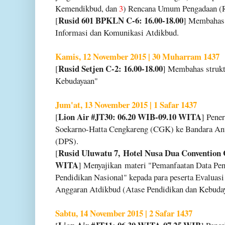
Kemendikbud, dan
3
) Rencana Umum Pengadaan (
Rusid 601 BPKLN C-6: 16.00-18.00
[
] Membahas
Informasi dan Komunikasi Atdikbud.
Kamis, 12 November 2015 | 30 Muharram 1437
Rusid Setjen C-2: 16.00-18.00
[
] Membahas strukt
Kebudayaan"
Jum'at, 13 November 2015 | 1 Safar 1437
Lion Air #JT30: 06.20 WIB-09.10 WITA
[
] Pene
Soekarno-Hatta Cengkareng (CGK) ke Bandara An
(DPS).
Rusid Uluwatu 7, Hotel Nusa Dua Convention 
[
WITA
] Menyajikan materi "Pemanfaatan Data Pen
Pendidikan Nasional" kepada para peserta Evaluas
Anggaran Atdikbud (Atase Pendidikan dan Kebudaya
Sabtu, 14 November 2015 | 2 Safar 1437