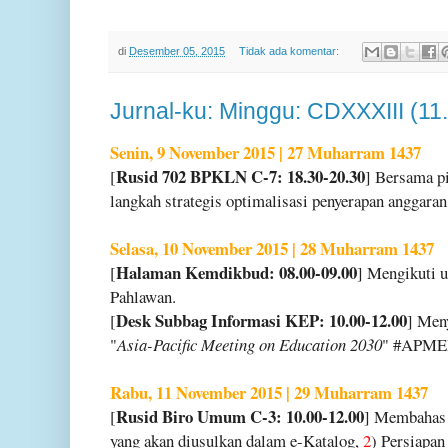
di
Desember 05, 2015
Tidak ada komentar:
Jurnal-ku: Minggu: CDXXXIII (11
Senin, 9 November 2015 | 27 Muharram 1437
Rusid 702 BPKLN C-7: 18.30-20.30
[
] Bersama p
langkah strategis optimalisasi penyerapan angga
Selasa, 10 November 2015 | 28 Muharram 1437
Halaman Kemdikbud: 08.00-09.00
[
] Mengikuti 
Pahlawan.
Desk Subbag Informasi KEP: 10.00-12.00
[
] Men
"
Asia-Pacific Meeting on Education 2030
" #APMED
Rabu, 11 November 2015 | 29 Muharram 1437
Rusid Biro Umum C-3: 10.00-12.00
[
] Membaha
yang akan diusulkan dalam e-Katalog,
2
) Persiapa