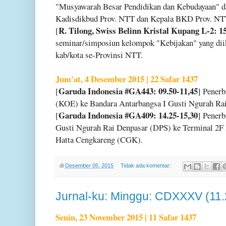
"Musyawarah Besar Pendidikan dan Kebudayaan" d
Kadisdikbud Prov. NTT dan Kepala BKD Prov. NT
R. Tilong, Swiss Belinn Kristal Kupang L-2: 15
[
seminar/simposiun kelompok "Kebijakan" yang diik
kab/kota se-Provinsi NTT.
Jum'at, 4 Desember 2015 | 22 Safar 1437
Garuda Indonesia #GA443: 09.50-11,45
[
] Penerb
(KOE) ke Bandara Antarbangsa I Gusti Ngurah Ra
Garuda Indonesia #GA409: 14.25-15,30
[
] Penerb
Gusti Ngurah Rai Denpasar (DPS) ke Terminal 2F
Hatta Cengkareng (CGK).
di
Desember 05, 2015
Tidak ada komentar:
Jurnal-ku: Minggu: CDXXXV (11
Senin, 23 November 2015 | 11 Safar 1437