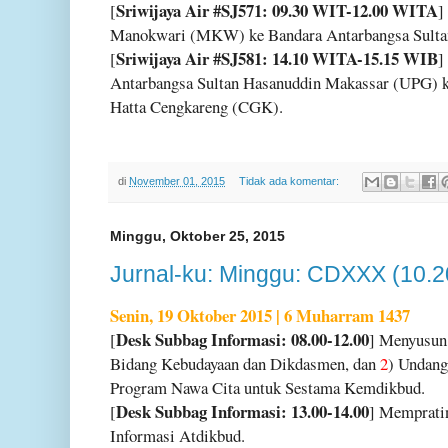
Sriwijaya Air #SJ571: 09.30 WIT-12.00 WITA
[
]
Manokwari (MKW) ke Bandara Antarbangsa Sulta
Sriwijaya Air #SJ581: 14.10 WITA-15.15 WIB
[
]
Antarbangsa Sultan Hasanuddin Makassar (UPG) k
Hatta Cengkareng (CGK).
di
November 01, 2015
Tidak ada komentar:
Minggu, Oktober 25, 2015
Jurnal-ku: Minggu: CDXXX (10.2
Senin, 19 Oktober 2015 | 6 Muharram 1437
Desk Subbag Informasi: 08.00-12.00
[
] Menyusu
Bidang Kebudayaan dan Dikdasmen, dan
2
) Undanga
Program Nawa Cita untuk Sestama Kemdikbud.
Desk Subbag Informasi: 13.00-14.00
[
] Memprati
Informasi Atdikbud.