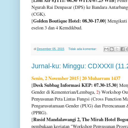
Lion Air #JT11: 06.30 WITA-07.25 WIB
[
] Pene
Ngurah Rai Denpasar (DPS) ke Bandara Antarbang
(CGK).
Golden Boutique Hotel: 08.30-17.00
[
] Mengikuti
eselon 3 dan 4 Kemdikbud.
di
Desember 05, 2015
Tidak ada komentar:
Jurnal-ku: Minggu: CDXXXII (11.
Senin, 2 November 2015 | 20 Muharram 1437
Desk Subbag Informasi KEP: 07.30-15.30
[
] Men
Gender di Kementerian/Lembaga,
2
) Workshop Out
Penyusunan Peta Lintas Fungsi (Cross Function M
Pengarusutamaan Gender (PUG) dan Perencanaan 
(PPRG).
Rusid Mandalawangi 2, The Mirah Hotel Bogor:
[
pembukaan kegiatan "Workshop Penyusunan Progra