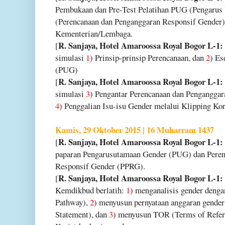
Pembukaan dan Pre-Test Pelatihan PUG (Pengaru
(Perencanaan dan Penganggaran Responsif Gender)
Kementerian/Lembaga.
R. Sanjaya, Hotel Amaroossa Royal Bogor L-1: 
[
simulasi
1
) Prinsip-prinsip Perencanaan, dan
2
) Es
(PUG)
R. Sanjaya, Hotel Amaroossa Royal Bogor L-1: 
[
simulasi
3
) Pengantar Perencanaan dan Pengangga
4
) Penggalian Isu-isu Gender melalui Klipping Kor
Kamis, 29 Oktober 2015 | 16 Muharram 1437
R. Sanjaya, Hotel Amaroossa Royal Bogor L-1: 
[
paparan Pengarusutamaan Gender (PUG) dan Peren
Responsif Gender (PPRG).
R. Sanjaya, Hotel Amaroossa Royal Bogor L-1: 
[
Kemdikbud berlatih:
1
) menganalisis gender deng
Pathway),
2
) menyusun pernyataan anggaran gende
Statement), dan
3
) menyusun TOR (Terms of Refe