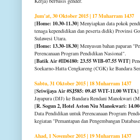
Kerja) berbasis gender.
Jum'at, 30 Oktober 2015 | 17 Muharram 1437
Home: 10.30-11.30
[
] Menyiapkan data pokok pendi
tenaga kependidikan dan peserta didik) Provinsi G
Sulawesi Utara.
Home: 13.30-18.30
[
] Menyusun bahan paparan "Pe
Perencanaan Program Pendidikan Nasional".
Batik Air #ID6180: 23.55 WIB-07.55 WIT
[
] Pen
Soekarno-Hatta Cengkareng (CGK) ke Bandara Sent
Sabtu, 31 Oktober 2015 | 18 Muharram 1437
Sriwijaya Air #SJ585: 09.45 WIT-11.00 WITA
[
]
Jayapura (DJJ) ke Bandara Rendani Manokwari (
R. Sogun 2, Hotel Aston Niu Manokwari: 14.00
[
Data Pendidikan untuk Perencanaan Program Pendid
kegiatan "Pemantapan dan Pengembangan Database 
Ahad, 1 November 2015 | 19 Muharram 1437