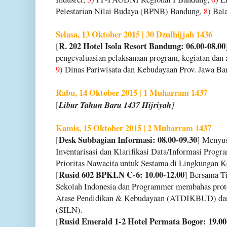
Pelestarian Nilai Budaya (BPNB) Bandung,
8
) Bal
Selasa, 13 Oktober 2015 | 30 Dzulhijjah 1436
R. 202 Hotel Isola Resort Bandung: 06.00-08.00
[
pengevaluasian pelaksanaan program, kegiatan da
9
) Dinas Pariwisata dan Kebudayaan Prov. Jawa Bar
Rabu, 14 Oktober 2015 | 1 Muharram 1437
Libur Tahun Baru 1437 Hijriyah
]
[
Kamis, 15 Oktober 2015 | 2 Muharram 1437
Desk Subbagian Informasi: 08.00-09.30
[
] Menyus
Inventarisasi dan Klarifikasi Data/Informasi Progr
Prioritas Nawacita untuk Sestama di Lingkungan 
Rusid 602 BPKLN C-6: 10.00-12.00
[
] Bersama T
Sekolah Indonesia dan Programmer membahas proto
Atase Pendidikan & Kebudayaan (ATDIKBUD) dan 
(SILN).
Rusid Emerald 1-2 Hotel Permata Bogor: 19.00
[