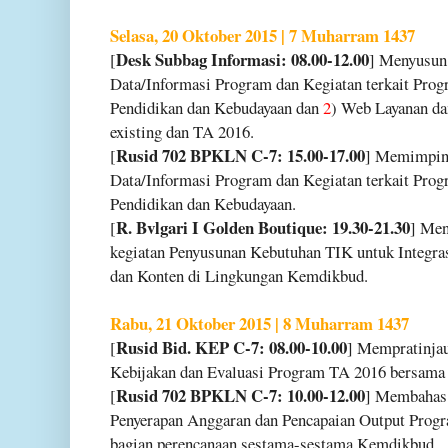
Selasa, 20 Oktober 2015 | 7 Muharram 1437
Desk Subbag Informasi: 08.00-12.00
[
] Menyusun
Data/Informasi Program dan Kegiatan terkait Prog
Pendidikan dan Kebudayaan dan
2
) Web Layanan d
existing dan TA 2016.
Rusid 702 BPKLN C-7: 15.00-17.00
[
] Memimpin 
Data/Informasi Program dan Kegiatan terkait Prog
Pendidikan dan Kebudayaan.
R. Bvlgari I Golden Boutique: 19.30-21.30
[
] Men
kegiatan Penyusunan Kebutuhan TIK untuk Integrasi
dan Konten di Lingkungan Kemdikbud.
Rabu, 21 Oktober 2015 | 8 Muharram 1437
Rusid Bid. KEP C-7: 08.00-10.00
[
] Mempratinja
Kebijakan dan Evaluasi Program TA 2016 bersama 
Rusid 702 BPKLN C-7: 10.00-12.00
[
] Membahas 
Penyerapan Anggaran dan Pencapaian Output Prog
bagian perencanaan sestama-sestama Kemdikbud.