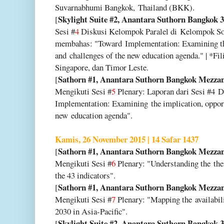
Suvarnabhumi Bangkok,
Thailand (BKK).
Skylight Suite #2, Anantara Suthorn Bangkok 3
[
Sesi #
4
Diskusi Kelompok Paralel di
Kelompok Sou
membahas: "Toward
Implementation: Examining th
and
challenges of the new education agenda." | *Fi
Singapore, dan Timor Leste.
Sathorn #1, Anantara Suthorn Bangkok Mezza
[
Mengikuti Sesi #
5
Plenary: Laporan dari Sesi #4
D
Implementation: Examining
the implication, oppor
new
education agenda".
Kamis, 26 November 2015 | 14 Safar 1437
Sathorn #1, Anantara Suthorn Bangkok Mezza
[
Mengikuti Sesi #
6
Plenary: "Understanding the
th
the 43 indicators".
Sathorn #1, Anantara Suthorn Bangkok Mezza
[
Mengikuti Sesi #
7
Plenary: "Mapping the
availabi
2030 in Asia-Pacific".
Skylight Suite #2, Anantara Suthorn Bangkok 3
[