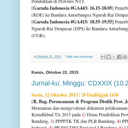
Pendidikan di Provinsi NTT.
Garuda Indonesia #GA443: 16.15-18.05
[
] Penerb
(KOE) ke Bandara Antarbangsa Ngurah Rai Denpa
Garuda Indonesia #GA415: 18.55-19.55]
[
Penerb
Ngurah Rai Denpasar (DPS) ke Bandara Antarbang
(CGK).
di
Oktober 25, 2015
Tidak ada komentar:
Kamis, Oktober 22, 2015
Jurnal-ku: Minggu: CDXXIX (10.
Senin, 12 Oktober 2015 | 29 Dzulhijjah 1436
R. Bag. Perencanaan & Program Disdik Prov. J
[
Memantau dan mengevaluasi dokumen pelaksanaan 
Kemdikbud TA 2015 pada
1
) Dinas Pendidikan Pro
Bandung,
3
) PPPPTK TK dan PLB Bandung,
4
)
PP
Indusrei,
5
) PP-PAUDNI Regional I Bandung,
6
) L