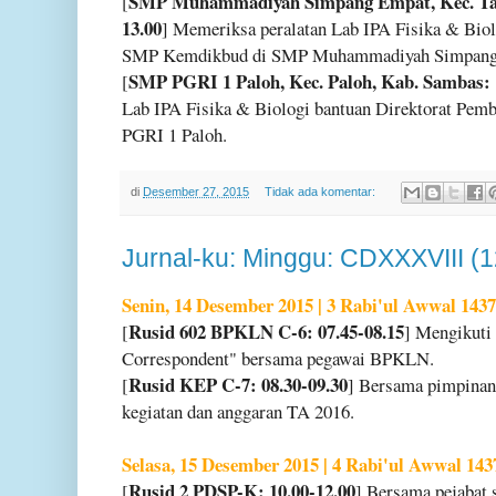
SMP Muhammadiyah Simpang Empat, Kec. Tan
[
13.00
] Memeriksa peralatan Lab IPA Fisika & Bio
SMP Kemdikbud di SMP Muhammadiyah Simpang
SMP PGRI 1 Paloh, Kec. Paloh, Kab. Sambas: 
[
Lab IPA Fisika & Biologi bantuan Direktorat P
PGRI 1 Paloh.
di
Desember 27, 2015
Tidak ada komentar:
Jurnal-ku: Minggu: CDXXXVIII (
Senin, 14 Desember 2015 | 3 Rabi'ul Awwal 1437
Rusid 602 BPKLN C-6: 07.45-08.15
[
] Mengikuti 
Correspondent" bersama pegawai BPKLN.
Rusid KEP C-7: 08.30-09.30
[
] Bersama pimpin
kegiatan dan anggaran TA 2016.
Selasa, 15 Desember 2015 | 4 Rabi'ul Awwal 143
Rusid 2 PDSP-K: 10.00-12.00
[
] Bersama pejabat 