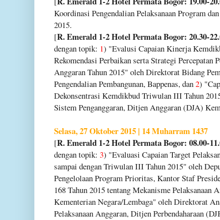
R. Emerald 1-2 Hotel Permata Bogor: 19.00-20
[
Koordinasi Pengendalian Pelaksanaan Program da
2015.
R. Emerald 1-2 Hotel Permata Bogor: 20.30-22
[
dengan topik:
1
) "Evalusi Capaian Kinerja Kemdikb
Rekomendasi Perbaikan serta Strategi Percepatan 
Anggaran Tahun 2015" oleh Direktorat Bidang Pem
Pengendalian Pembangunan, Bappenas, dan
2
) "Ca
Dekonsentrasi Kemdikbud Triwulan III Tahun 201
Sistem Penganggaran, Ditjen Anggaran (DJA) Kem
Selasa, 27 Oktober 2015 | 14 Muharram 1437
R. Emerald 1-2 Hotel Permata Bogor: 08.00-11
[
dengan topik:
3
) "Evaluasi Capaian Target Pelaksa
sampai dengan Triwulan III Tahun 2015" oleh Depu
Pengelolaan Program Prioritas, Kantor Staf Presi
168 Tahun 2015 tentang Mekanisme Pelaksanaan A
Kementerian Negara/Lembaga" oleh Direktorat An
Pelaksanaan Anggaran, Ditjen Perbendaharaan (D