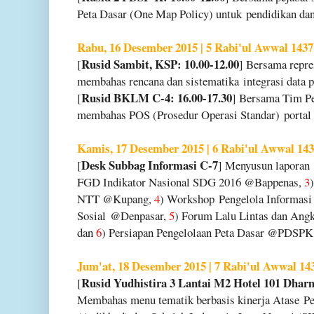
Peta Dasar (One Map Policy) untuk
pendidikan da
Rabu, 16 Desember 2015 | 5 Rabi'ul Awwal 1437
Rusid Sambit, KSP: 10.00-12.00
[
] Bersama repr
membahas rencana dan sistematika
integrasi data 
Rusid BKLM C-4: 16.00-17.30
[
] Bersama Tim 
membahas POS (Prosedur Operasi Standar)
portal
Kamis, 17 Desember 2015 | 6 Rabi'ul Awwal 14
Desk Subbag Informasi C-7
[
] Menyusun laporan
FGD Indikator Nasional SDG 2016 @Bappenas,
3
NTT @Kupang,
4
) Workshop
Pengelola Informas
Sosial
@Denpasar,
5
) Forum Lalu Lintas dan Ang
dan
6
) Persiapan Pengelolaan Peta Dasar @PDSPK
Jum'at, 18 Desember 2015 | 7 Rabi'ul Awwal 14
Rusid Yudhistira 3 Lantai M2 Hotel 101 Dhar
[
Membahas menu tematik berbasis kinerja Atase
Pe