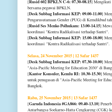
Rusid 602 BPKLN C-6: 07.30-08.15
[
] Mengikuti
bersama pegawai BPKLN.
Desk Subbag Informasi KEP: 09.00-11.00
[
] Men
Pengarusutamaan Gender (PUG) di Kemdikbud tah
Rusid Ses Menko Polhukam: 13.00-14.15
[
] Mewa
koordinasi "Kontra Radikalisasi terhadap Santri".
Desk Subbag Informasi KEP: 15.00-18.00
[
] Men
koordinasi "Kontra Radikalisasi terhadap Santri".
Selasa, 24 November 2015 | 12 Safar 1437
Desk Subbag Informasi KEP: 07.30-10.00
[
] Men
"Asia-Pacific Meeting for Education 2030" di Bang
Kantor Konsuler, Kemlu RI: 10.30-15.30
[
] Meng
untuk penugasan di "Asia-Pacific Meeting for E
Bangkok.
Rabu, 25 November 2015 | 13 Safar 1437
Garuda Indonesia #GA866: 09.40-13.10
[
] Pener
Antarbangsa Soekarno-Hatta Cengkareng (CGK) k