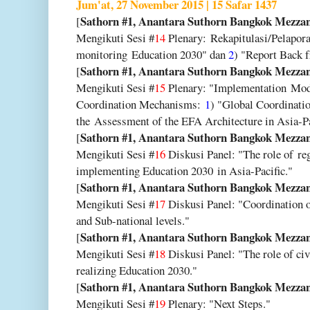
Jum'at, 27 November 2015 | 15 Safar 1437
Sathorn #1, Anantara Suthorn Bangkok Mezza
[
Mengikuti Sesi #
14
Plenary:
Rekapitulasi/Pelapora
monitoring
Education 2030" dan
2
) "Report Back 
Sathorn #1, Anantara Suthorn Bangkok Mezza
[
Mengikuti Sesi #
15
Plenary: "Implementation
Moda
Coordination Mechanisms:
1
) "Global Coordinat
the
Assessment of the EFA Architecture in Asia-Pa
Sathorn #1, Anantara Suthorn Bangkok Mezza
[
Mengikuti Sesi #
16
Diskusi Panel: "The role of
re
implementing Education 2030
in Asia-Pacific."
Sathorn #1, Anantara Suthorn Bangkok Mezza
[
Mengikuti Sesi #
17
Diskusi Panel: "Coordination 
and Sub-national levels."
Sathorn #1, Anantara Suthorn Bangkok Mezza
[
Mengikuti Sesi #
18
Diskusi Panel: "The role of ci
realizing Education 2030."
Sathorn #1, Anantara Suthorn Bangkok Mezza
[
Mengikuti Sesi #
19
Plenary: "Next Steps."